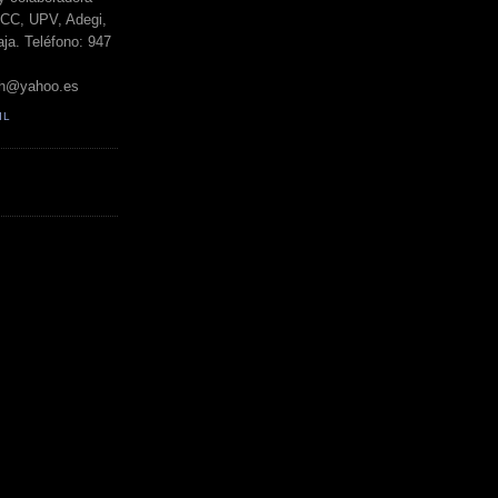
BCC, UPV, Adegi,
ja. Teléfono: 947
h@yahoo.es
IL