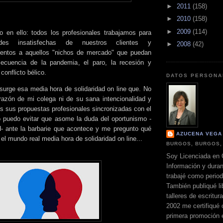
►
2011
(158)
►
2010
(158)
►
2009
(114)
 en ello: todos los profesionales trabajamos para
ades insatisfechas de nuestros clientes y
►
2008
(42)
ntos a aquellos "nichos de mercado" que puedan
ecuencia de la pandemia, el paro, la recesión y
conflicto bélico.
DATOS PERSONA
surge esa media hora de solidaridad on line que. No
azón de mi colega ni de su sana intencionalidad y
s sus propuestas profesionales sincronizadas con el
 puedo evitar que asome la duda del oportunismo -
ad- ante la barbarie que acontece y me pregunto qué
AZUCENA VEGA
el mundo real media hora de solidaridad on line...
BURGOS, BURGOS,
Soy Licenciada en 
Información y dura
trabajé como perio
También publiqué li
talleres de escritur
2002 me certifiqué
primera promoción 