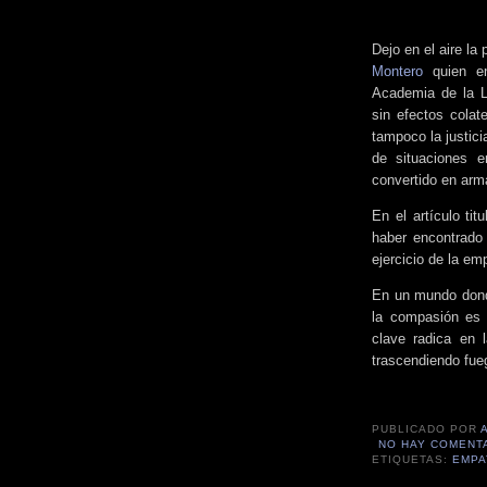
Dejo en el aire la
Montero
quien en
Academia de la L
sin efectos colat
tampoco la justicia
de situaciones e
convertido en arm
En el artículo ti
haber encontrado
ejercicio de la em
En un mundo donde
la compasión es u
clave radica en l
trascendiendo fueg
PUBLICADO POR
NO HAY COMENT
ETIQUETAS:
EMPA