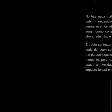
No hay nada malo
cubrir necesid
permanecemos ate
surgir como cons
ahora, además, el 
En este contexto 
dudo del buen cor
me parecen loable
momento, pero no
acaso la frivolid
impacto tendrá en 