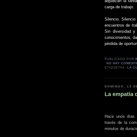
adjudican la tare
carga de trabajo.
Silencio. Silencio
encuentros de tra
Sin diversidad y 
conocimientos, dat
pérdida de oportun
PUBLICADO POR
NO HAY COMENT
ETIQUETAS:
LA C
DOMINGO, 13 D
La empatía 
Hace unos días u
través de la comp
minutos de durac