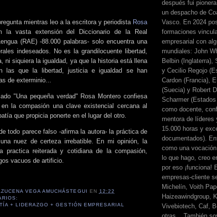
después fui pionera
un despacho de Coa
Vasco. En 2024 pos
 pregunta mientras leo a la escritora y periodista
Rosa
formaciones vincul
 la vasta extensión del Diccionario de la Real
empresarial con alg
engua (RAE) -88.000 palabras- solo encuentra una
mundiales: John Wh
erales indeseados. No es la grandilocuente libertad,
Belbin (Inglaterra)
, ni siquiera la igualdad, ya que la historia está llena
y Cecilio Regojo (E
n las que la libertad, justicia e igualdad se han
Cardon (Francia), E
as de exterminio...
(Suecia) y Robert Di
tulado "Una pequeña verdad" Rosa Montero confiesa
Scharmer (Estados 
 en la compasión una clave existencial cercana al
como docente, conf
patía que propicia ponerte en el lugar del otro.
mentora de líderes
15.000 horas y exc
 todo parece falso -afirma la autora- la práctica de
documentados). Ent
na nuez de certeza irrebatible. En mi opinión, la
como una vocación 
a practica reiterada y cotidiana de la compasión,
lo que hago, creo en
os vacuos de artificio.
por eso ¡funciona! 
empresas-cliente s
Michelín, Voith Pape
AZUCENA VEGA AMUCHÁSTEGUI
EN
12:22
Haizeawindgroup, K
ARIOS:
TÍA + LIDERAZGO + GESTIÓN EMPRESARIAL
Vivebiotech, Caf, Be
otras... También so