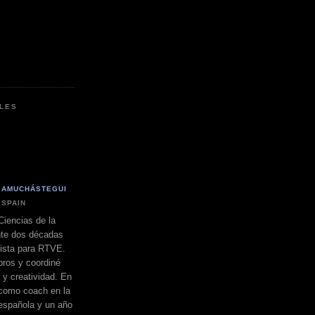
LES
 AMUCHÁSTEGUI
 SPAIN
Ciencias de la
nte dos décadas
dista para RTVE.
bros y coordiné
a y creatividad. En
 como coach en la
española y un año