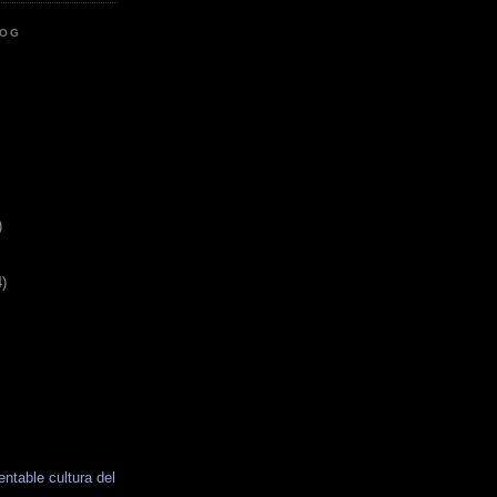
LOG
)
4)
entable cultura del