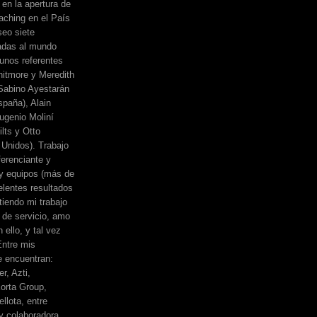
 en la apertura de
ching en el País
eo siete
adas al mundo
unos referentes
itmore y Meredith
, Sabino Ayestarán
spaña), Alain
ugenio Moliní
lts y Otto
Unidos). Trabajo
erenciante y
 y equipos (más de
elentes resultados
iendo mi trabajo
de servicio, amo
 ello, y tal vez
Entre mis
e encuentran:
r, Azti,
orta Group,
llota, entre
y colaboradora