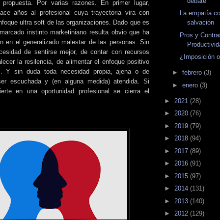
debate
 propuesta. Por varias razones. En primer lugar,
ce años al profesional cuya trayectoria vira con
La empatía c
salvación
nfoque ultra soft de las organizaciones. Dado que es
arcado instinto marketiniano resulta obvio que ha
Pros y Contra
ón en el generalizado malestar de las personas. Sin
Productivi
esidad de sentirse mejor, de contar con recursos
¿Imposición o
lecer la resilencia, de alimentar el enfoque positivo
... Y sin duda toda necesidad propia, ajena o de
►
febrero
(3)
er escuchada y (en alguna medida) atendida. Si
►
enero
(3)
rte en una oportunidad profesional se cierra el
►
2021
(28)
►
2020
(76)
►
2019
(79)
►
2018
(94)
►
2017
(89)
►
2016
(91)
►
2015
(97)
►
2014
(131)
►
2013
(140)
►
2012
(129)