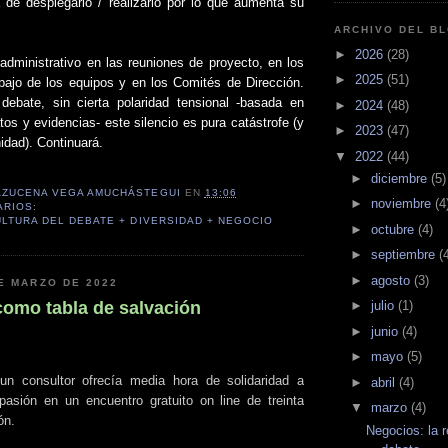
a de desplegarlo / realizarlo por lo que aumenta su
ARCHIVO DEL B
►
2026
(28)
 administrativo en las reuniones de proyecto, en los
►
2025
(51)
bajo de los equipos y en los Comités de Dirección.
debate, sin cierta polaridad tensional -basada en
►
2024
(48)
os y evidencias- este silencio es pura catástrofe (y
►
2023
(47)
idad). Continuará.
▼
2022
(44)
►
diciembre
(5)
AZUCENA VEGA AMUCHÁSTEGUI
EN
13:06
►
noviembre
(4
ARIOS:
ULTURA DEL DEBATE + DIVERSIDAD + NEGOCIO
►
octubre
(4)
►
septiembre
(
►
agosto
(3)
E MARZO DE 2022
como tabla de salvación
►
julio
(1)
►
junio
(4)
►
mayo
(5)
n consultor ofrecía media hora de solidaridad a
►
abril
(4)
asión en un encuentro gratuito on line de treinta
▼
marzo
(4)
ión.
Negocios: la r