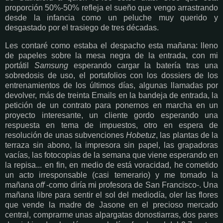
proporción 50%-50% refleja el sueño que vengo arrastrando
desde la infancia como un peluche muy querido y
desgastado por el trasiego de tres décadas.
Les contaré como estaba el despacho esta mañana: lleno
de papeles sobre la mesa negra de la entrada, con mi
portátil
Samsung
esperando cargar la batería tras una
sobredosis de uso, el portafolios con los dossiers de los
entrenamientos de los últimos días, algunas llamadas por
devolver, más de treinta Emails en la bandeja de entrada, la
petición de un contrato para ponernos en marcha en un
proyecto interesante, un cliente gordo esperando una
respuesta en tema de impuestos, otro en espera de
resolución de unas subvenciones
Hobetuz
, las plantas de la
terraza sin abono, la impresora sin papel, las grapadoras
vacías, las fotocopias de la semana que viene esperando en
la repisa... en fin, en medio de está voracidad, he cometido
un acto irresponsable (casi temerario) y me tomado la
mañana
off
-como diría mi profesora de San Francisco-. Una
mañana libre para sentir el sol del mediodía, oler las flores
que vende la madre de Jasone en el precioso mercado
central, comprarme unas alpargatas donostiarras, dos pares