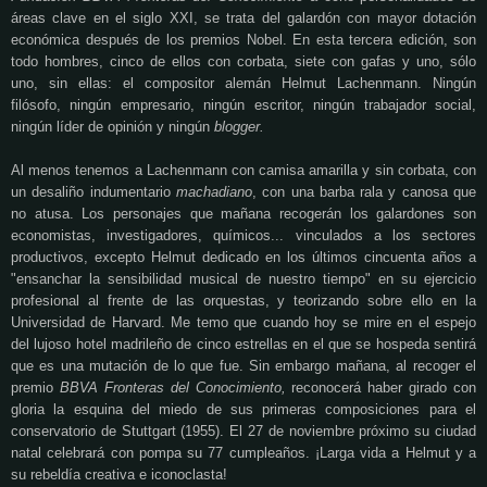
áreas clave en el siglo XXI, se trata del galardón con mayor dotación
económica después de los premios Nobel. En esta tercera edición, son
todo hombres, cinco de ellos con corbata, siete con gafas y uno, sólo
uno, sin ellas: el compositor alemán Helmut Lachenmann. Ningún
filósofo, ningún empresario, ningún escritor, ningún trabajador social,
ningún líder de opinión y ningún
blogger.
Al menos tenemos a Lachenmann con camisa amarilla y sin corbata, con
un desaliño indumentario
machadiano
, con una barba rala y canosa que
no atusa. Los personajes que mañana recogerán los galardones son
economistas, investigadores, químicos... vinculados a los sectores
productivos, excepto Helmut dedicado en los últimos cincuenta años a
"ensanchar la sensibilidad musical de nuestro tiempo" en su ejercicio
profesional al frente de las orquestas, y teorizando sobre ello en la
Universidad de Harvard. Me temo que cuando hoy se mire en el espejo
del lujoso hotel madrileño de cinco estrellas en el que se hospeda sentirá
que es una mutación de lo que fue. Sin embargo mañana, al recoger el
premio
BBVA Fronteras del Conocimiento,
reconocerá haber girado con
gloria la esquina del miedo de sus primeras composiciones para el
conservatorio de Stuttgart (1955). El 27 de noviembre próximo su ciudad
natal celebrará con pompa su 77 cumpleaños. ¡Larga vida a Helmut y a
su rebeldía creativa e iconoclasta!