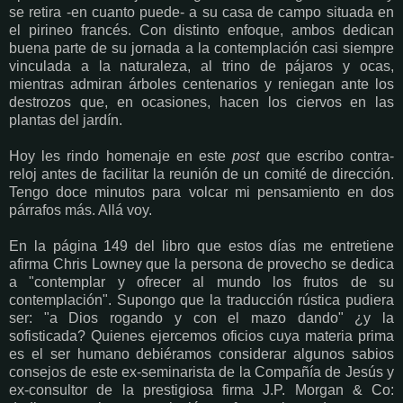
se retira -en cuanto puede- a su casa de campo situada en
el pirineo francés. Con distinto enfoque, ambos dedican
buena parte de su jornada a la contemplación casi siempre
vinculada a la naturaleza, al trino de pájaros y ocas,
mientras admiran árboles centenarios y reniegan ante los
destrozos que, en ocasiones, hacen los ciervos en las
plantas del jardín.
Hoy les rindo homenaje en este
post
que escribo contra-
reloj antes de facilitar la reunión de un comité de dirección.
Tengo doce minutos para volcar mi pensamiento en dos
párrafos más. Allá voy.
En la página 149 del libro que estos días me entretiene
afirma Chris Lowney que la persona de provecho se dedica
a "contemplar y ofrecer al mundo los frutos de su
contemplación". Supongo que la traducción rústica pudiera
ser: "a Dios rogando y con el mazo dando" ¿y la
sofisticada? Quienes ejercemos oficios cuya materia prima
es el ser humano debiéramos considerar algunos sabios
consejos de este ex-seminarista de la Compañía de Jesús y
ex-consultor de la prestigiosa firma J.P. Morgan & Co: