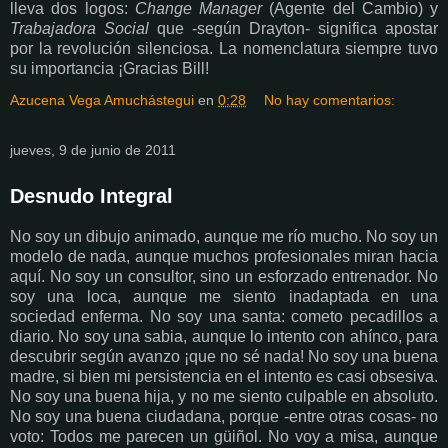
lleva dos logos:
Change Manager
(Agente del Cambio)
y
Trabajadora Social
que -según Drayton- significa apostar
por la revolución silenciosa. La nomenclatura siempre tuvo
su importancia ¡Gracias Bill!
Azucena Vega Amuchástegui
en
0:28
No hay comentarios:
jueves, 9 de junio de 2011
Desnudo Integral
N
o soy un dibujo animado, aunque me río mucho. No soy un
modelo de nada, aunque muchos profesionales miran hacia
aquí. No soy un consultor, sino un esforzado entrenador. No
soy una loca, aunque me siento inadaptada en una
sociedad enferma. No soy una santa: cometo pecadillos a
diario. No soy una sabia, aunque lo intento con ahínco, para
descubrir según avanzo ¡que no sé nada! No soy una buena
madre, si bien mi persistencia en el intento es casi obsesiva.
No soy una buena hija, y no me siento culpable en absoluto.
No soy una buena ciudadana, porque -entre otras cosas- no
voto: Todos me parecen un güiñol. No voy a misa, aunque