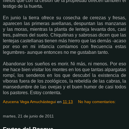
nietos que con la cesión de la propiedad ofrecen también el
testigo de la huerta.
En junio la tierra ofrece su cosecha de cerezas y fresas,
aparecen las primeras avellanas, despuntan las manzanas
y las moras, mientras la planta de lenteja levanta dos, casi
tres, palmos del suelo. Chiquitinas y sabrosas dicen que las
lentejas castellanas tienen más hierro que las demás -acaso
por eso en mi infancia comíamos con frecuencia estas
legumbres- aunque entonces no me gustaban tanto.
Abandonar los sueños es morir. Ni más, ni menos. Por eso
me hace bien visitar los montes en los que tantas alpargatas
rompí, los senderos en los que descubrí la existencia de
víboras fuera de los zoológicos, la rebeldía de las cabras, la
mansedumbre de las ovejas y el buen humor de casi todos
los pastores. Estoy contenta.
Azucena Vega Amuchástegui
en
11:13
No hay comentarios:
martes, 21 de junio de 2011