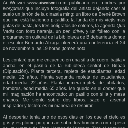
Ai Weiwei
www.
aiweiwei
.com
publicado en Londres por
Ivorypress
que incluye fotografía del artista dejando caer al
suelo un jarrón de la dinastia ming; un libro de Brené Brown
que me está haciendo picadillo; la funda de mis viejísimas
gafas de pasta, los tres bolígrafos de colores, la agenda
Quo
Vadis
con forro naranja, un
pen drive
, y un folleto con la
programación cultural de la biblioteca de Bidebarrieta donde
el escritor Bernardo Atxaga ofrecerá una conferencia el 24
de noviembre a las 19 horas ¡tomen nota!
Les contaré que me encuentro en una silla de cuero, bajita y
ancha, en el pasillo de la Biblioteca central de Bilbao
(Diputación). Planta tercera, repleta de estudiantes, edad
media: 22 años. Planta segunda repleta de estudiantes,
edad media: 22 años. Planta primera repleta de jubilados,
hombres, edad media 65 años. Me quedo en el
corner
que
mi imaginación ha encontrado: un pasillo con silla y mesa
enanos. Me siento sobre dos libros, saco el arsenal
inspirador y tecleo: es mi manera de respirar.
Al despertar tenía uno de esos días en los que el cielo es
gris y es plomo porque cae sobre tus hombros con el peso