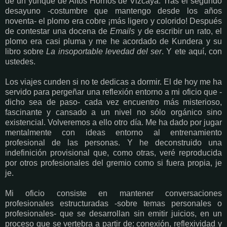
de un yunque de Altos Hornos de Vizcaya. Tras el segundo
desayuno -costumbre que mantengo desde los años
noventa- el plomo era cobre ¡más ligero y colorido! Después
de contestar una docena de
Emails
y de escribir un rato, el
plomo era casi pluma y me he acordado de Kundera y su
libro sobre
La insoportable levedad del ser
. Y ete aquí, con
ustedes.
Los viajes cunden si no te dedicas a dormir. El de hoy me ha
servido para pergeñar una reflexión entorno a mi oficio que -
dicho sea de paso- cada vez encuentro más misterioso,
fascinante y cansado a un nivel no sólo orgánico sino
existencial. Volveremos a ello otro día. Me ha dado por jugar
mentalmente con ideas entorno al entrenamiento
profesional de las personas. Y he deconstruido una
indefinición provisional que, como otras, veré reproducida
por otros profesionales del gremio como si fuera propia, je
je.
Mi oficio consiste en mantener conversaciones
profesionales estructuradas -sobre temas personales o
profesionales- que se desarrollan sin emitir juicios, en un
proceso que se vertebra a partir de: conexión, reflexividad y