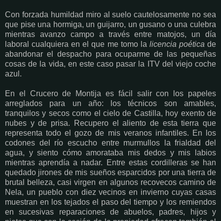
Con forzada humildad miro al suelo cautelosamente no sea
que pise una hormiga, un guijarro, un gusano o una culebra
mientras avanzo campo a través entre matojos, un día
laboral cualquiera en el que me tomo la
licencia poética
de
abandonar el despacho para ocuparme de las pequeñas
cosas de la vida, en este caso pasar la ITV del viejo coche
azul.
En el Crucero de Montija es fácil salir con los papeles
arreglados para un año: los técnicos son amables,
tranquilos y secos como el cielo de Castilla, hoy exento de
nubes y de prisa. Recupero el aliento de esta tierra que
representa todo el gozo de mis veranos infantiles. En los
codones del río escucho entre murmullos la frialdad del
agua, y siento cómo amorataba mis dedos y mis labios
mientras aprendía a nadar. Entre estas cordilleras se han
quedado jirones de mis sueños esparcidos por una tierra de
brutal belleza, casi virgen en algunos recovecos camino de
Nela, un pueblo con diez vecinos en invierno cuyas casas
muestran en los tejados el paso del tiempo y los remiendos
en sucesivas reparaciones de abuelos, padres, hijos y