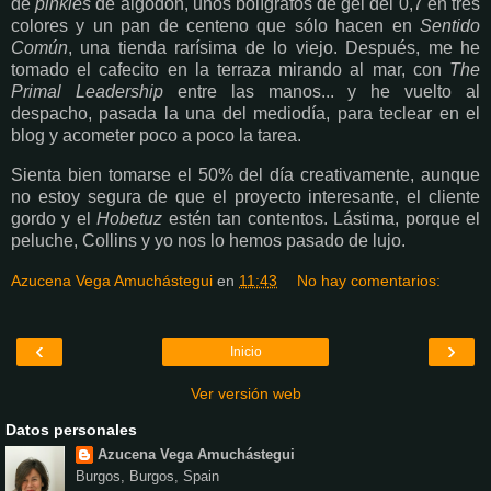
de
pinkies
de algodón, unos bolígrafos de gel del 0,7 en tres
colores y un pan de centeno que sólo hacen en
Sentido
Co
mún
, una tienda rarísima de lo viejo. Después, me he
tomado el cafecito en la terraza mirando al mar, con
The
Primal Leadership
entre las manos... y he vuelto al
despacho, pasada la una del mediodía, para teclear en el
blog y acometer poco a poco la tarea.
Sienta bien tomarse el 50% del día creativamente, aunque
no estoy segura de que el proyecto interesante, el cliente
gordo y el
Hobetuz
estén tan contentos. Lástima, porque el
peluche, Collins y yo nos lo hemos pasado de lujo.
Azucena Vega Amuchástegui
en
11:43
No hay comentarios:
‹
›
Inicio
Ver versión web
Datos personales
Azucena Vega Amuchástegui
Burgos, Burgos, Spain