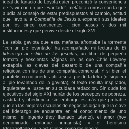
ideal de Ignacio de Loyola quien preconizó la conveniencia
de "vivir con un pie levantado", metáfora curiosa con la que
aludía al consejo de estar predispuestos al cambio, actitud
que llevó a la
Compañía de Jesús
a expandir sus ideales
por los cinco continentes , cien países y dos mil
instituciones y que pervive desde el siglo XVI.
La sabia gaviota que esta mañana afrontaba la tormenta
"con un pie levantado" ha acompañado mi lectura de
El
liderazgo al estilo de los jesuitas,
un libro de pequeño
formato y trescientas páginas en las que Chris Lowney
extrapola las claves del desarrollo de una compañía
religiosa con las de una compañía comercial. Y si bien el
paralelismo no puede aplicarse al pie de la letra (ni siquiera
al pie levantado de la gaviota), el texto resulta inspirador,
inquietante e ilustre en su cuidada redacción. Sin duda los
ejecutivos del siglo XXI huirán de los preceptos de pobreza,
castidad y obediencia, sin embargo es más que probable
que en las mejores escuelas de negocios oigan que la clave
del liderazgo se encuentra en el conocimiento de uno
mismo, el ingenio (hoy llamado talento), el amor (hoy
denominado enfoque humanista) y el heroísmo
(desarrollado en la actualidad como resilencia).