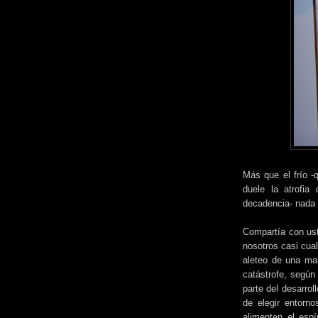
Más que el frío -
duele la atrofia
decadencia- nada 
Compartía con us
nosotros casi cual
aleteo de una mar
catástrofe, según 
parte del desarrol
de elegir entorno
alimenten el espí