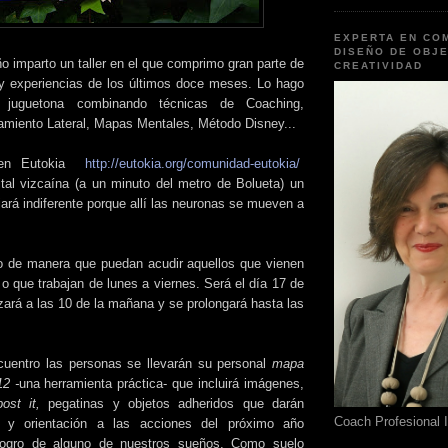
EXPERTA EN CO
DISEÑO DE OBJE
o imparto un taller en el que comprimo gran parte de
CREATIVIDAD
y experiencias de los últimos doce meses. Lo hago
juguetona combinando técnicas de Coaching,
amiento Lateral, Mapas Mentales, Método Disney...
 en Eutokia
http://eutokia.org/comunidad-eutokia/
ital vizcaína (a un minuto del metro de Bolueta) un
jará indiferente porque allí las neuronas se mueven a
o de manera que puedan acudir aquellos que vienen
o que trabajan de lunes a viernes. Será el día 17 de
ará a las 10 de la mañana y se prolongará hasta las
cuentro las personas se llevarán su personal
mapa
2 -
una herramienta práctica-
que incluirá imágenes,
ost it,
pegatinas y objetos adheridos que darán
Coach Profesional 
ad y orientación a las acciones del próximo año
logro de alguno de nuestros sueños. Como suelo