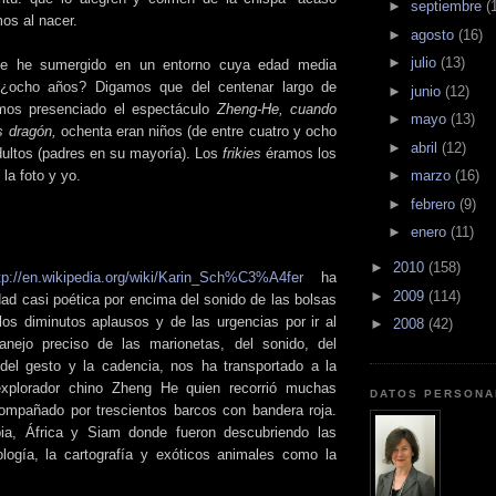
►
septiembre
(
mos al nacer.
►
agosto
(16)
►
julio
(13)
e he sumergido en un entorno cuya edad media
. ¿ocho años? Digamos que del centenar largo de
►
junio
(12)
mos presenciado el espectáculo
Zheng-He, cuando
►
mayo
(13)
s dragón,
ochenta eran niños (de entre cuatro y ocho
►
abril
(12)
adultos (padres en su mayoría). Los
frikies
éramos los
 la foto y yo.
►
marzo
(16)
►
febrero
(9)
►
enero
(11)
►
2010
(158)
tp://en.wikipedia.org/wiki/Karin_Sch%C3%A4fer
ha
►
2009
(114)
dad casi poética por encima del sonido de las bolsas
los diminutos aplausos y de las urgencias por ir al
►
2008
(42)
ejo preciso de las marionetas, del sonido, del
del gesto y la cadencia, nos ha transportado a la
xplorador chino Zheng He quien recorrió muchas
DATOS PERSONA
ompañado por trescientos barcos con bandera roja.
bia, África y Siam donde fueron descubriendo las
ología, la cartografía y exóticos animales como la