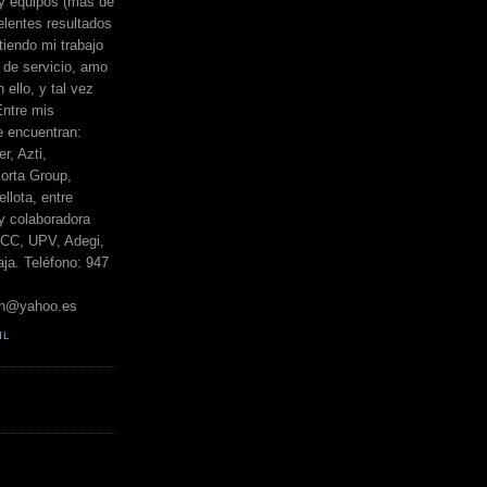
 y equipos (más de
elentes resultados
iendo mi trabajo
de servicio, amo
 ello, y tal vez
Entre mis
e encuentran:
r, Azti,
orta Group,
llota, entre
y colaboradora
BCC, UPV, Adegi,
ja. Teléfono: 947
h@yahoo.es
IL