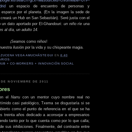
.google.es/search?gcx=w&sourceid=chrome&ie=UTF-
rid
un espacio de encuentro de personas y
 esparce por el planeta. (En la imagen la sede de
 creará un
Hub
en San Sebastián). Seré justa con el
 un dato aportado por El-Ghandouri:
un niño ríe una
s al día, un adulto 14.
¡Seamos como niños!
uestra ilusión por la vida y su chispeante magia.
AZUCENA VEGA AMUCHÁSTEGUI
EN
6:40
ARIOS:
HUB + CO-WORKERS + INNOVACIÓN SOCIAL
 DE NOVIEMBRE DE 2011
ores
en el
Narru
con un mentor cuyo nombre real no
tímido casi patológico, Txema se disgustaría si se
abierto como el punto de referencia en el que se ha
us treinta años dedicado a aconsejar a empresarios
endo tanto por lo que cuenta como por lo que calla;
de sus inhibiciones. Finalmente, del contraste entre