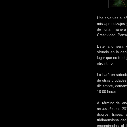
Una sola vez al añ
mis aprendizajes 
de una manera 
Creatividad, Pens
Este año será
situado en la cap
lugar que no te de
otro ritmo.
Lo haré en sábad
de otras ciudades 
diciembre, comenz
18.00 horas.
Al término del en
de los deseos 201
dibujos, frases,
p
tridimensionalid
encaminadas al 