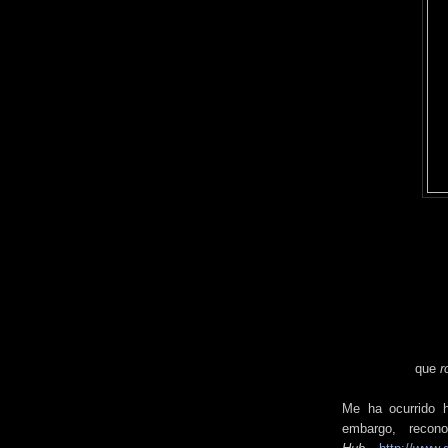
que
r
Me ha ocurrido h
embargo, reco