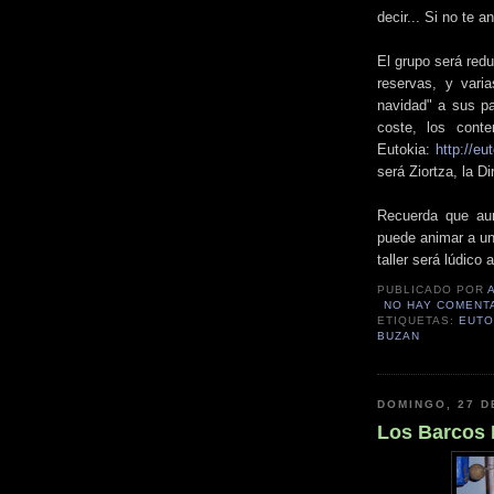
decir... Si no te 
El grupo será red
reservas, y vari
navidad" a sus pa
coste, los cont
Eutokia:
http://eu
será Ziortza, la D
Recuerda que aun
puede animar a un
taller será lúdico
PUBLICADO POR
NO HAY COMENT
ETIQUETAS:
EUTO
BUZAN
DOMINGO, 27 D
Los Barcos