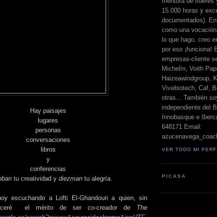
mentora de líderes
15.000 horas y exc
documentados). Ent
como una vocación 
lo que hago, creo en
por eso ¡funciona! 
empresas-cliente s
Michelín, Voith Pape
Haizeawindgroup, K
Vivebiotech, Caf, Be
otras... También so
independiente del 
Hay paisajes
Innobasque e Iberca
lugares
648171 Email:
personas
azucenavega_coac
conversaciones
libros
VER TODO MI PERF
y
conferencias
PICASA
oban
tu creatividad y
diezman
tu alegría.
oy escuchando a Lofti El-Ghandouri a quien, sin
noceré el mérito de ser co-creador de
The