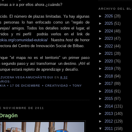
animas a ir a por ellos ahora ¿cuándo?
ARCHIVO DEL B
►
2026
(28)
ucido. El número de plazas limitadas. Ya hay algunas
as personas lo han enfocado como un "regalo de
►
2025
(51)
rejas/ amigos. Todos los detalles sobre el lugar, el
►
2024
(48)
enidos y mi perfil podrás verlos en el link de
►
2023
(47)
tokia.org/comunidad-eutokia/
Nuestra
host
de honor
irectora del Centro de Innovación Social de Bilbao.
►
2022
(44)
►
2021
(28)
que "el mapa no es el territorio" un primer paso
►
2020
(76)
 segundo paso y así transformar un destino. ¡Ah! el
►
2019
(79)
 aunque estará repleto de aprendizaje y desafío.
►
2018
(94)
AZUCENA VEGA AMUCHÁSTEGUI
EN
8:32
ARIOS:
►
2017
(89)
KIA + 17 DE DICIEMBRE + CREATIVIDAD + TONY
►
2016
(91)
►
2015
(97)
►
2014
(131)
E NOVIEMBRE DE 2011
►
2013
(140)
 Dragón
►
2012
(129)
▼
2011
(158)