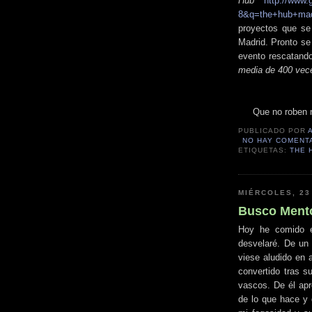
Hub
http://www
8&q=the+hub+mad
proyectos que se
Madrid. Pronto se
evento rescatando
media de 400 vece
Que no roben n
PUBLICADO POR
NO HAY COMENT
ETIQUETAS:
THE 
MIÉRCOLES, 23
Busco Ment
Hoy he comido 
desvelaré. De un 
viese aludido en 
convertido tras s
vascos. De él apr
de lo que hace y 