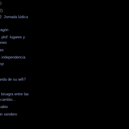
)
2)
2: Jornada lúdica
ragón
 plof: lugares y
ones
es
la independencia
 PP
anda de su wifi?
 bisagra entre las
 cambio...
sabio
un sendero