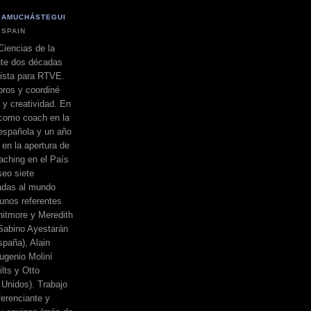
 AMUCHÁSTEGUI
 SPAIN
Ciencias de la
nte dos décadas
dista para RTVE.
bros y coordiné
a y creatividad. En
 como coach en la
española y un año
 en la apertura de
ching en el País
eo siete
adas al mundo
unos referentes
itmore y Meredith
, Sabino Ayestarán
spaña), Alain
ugenio Moliní
lts y Otto
Unidos). Trabajo
erenciante y