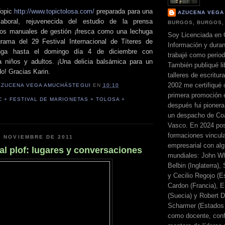
Topic
http://www.topictolosa.com/
preparada para una
AZUCENA VEGA
boral, rejuvenecida del estudio de la prensa
BURGOS, BURGOS,
os manuales de gestión ¡fresca como una lechuga
Soy Licenciada en 
grama del 29 Festival Internacional de Títeres de
Información y dura
onga hasta el domingo día 4 de diciembre con
trabajé como perio
a niños y adultos. ¡Una delicia balsámica para un
También publiqué li
o! Gracias Karin.
talleres de escritur
2002 me certifiqué
AZUCENA VEGA AMUCHÁSTEGUI
EN
10:10
primera promoción 
C + FESTIVAL DE MARIONETAS + TOLOSA +
después fui pionera
un despacho de Coa
Vasco. En 2024 pos
formaciones vincul
E NOVIEMBRE DE 2011
empresarial con alg
al plof: lugares y conversaciones
mundiales: John Wh
Belbin (Inglaterra)
y Cecilio Regojo (E
Cardon (Francia), E
(Suecia) y Robert Di
Scharmer (Estados 
como docente, conf