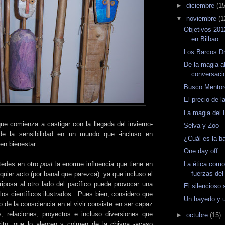
►
diciembre
(15
▼
noviembre
(1
Objetivos 201
en Bilbao
Los Barcos D
De la magia al
conversaci
Busco Mentor
El precio de 
La magia del
que comienza a castigar con la llegada del invierno-
Selva y Zoo
 de la sensibilidad en un mundo que -incluso en
¿Cuál es la b
en bienestar.
One day off
La ética como
tedes en otro
post
la enorme influencia que tiene en
fuerzas del
quier acto (por banal que parezca) ya que incluso el
iposa al otro lado del pacífico puede provocar una
El silencioso 
los científicos ilustrados. Pues bien, considero que
Un hayedo y 
lo de la consciencia en el vivir consiste en ser capaz
s, relaciones, proyectos e incluso diversiones que
►
octubre
(15)
ritu: que lo alegren y colmen de la chispa -acaso