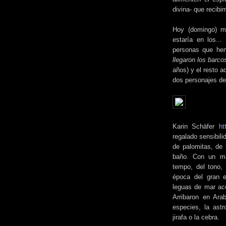
divina- que recibi
Hoy (domingo) m
estaría en los..
personas que he
llegaron los barco
años) y el resto 
dos personajes de
Karin Schäfer
ht
regalado sensibili
de palomitas, de 
baño. Con un man
tempo, del tono, 
época del gran e
leguas de mar ac
Arribaron en Ara
especies, la astr
jirafa o la cebra.