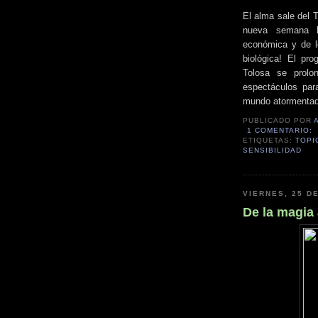
El alma sale del 
nueva semana la
económica y de l
biológica! El pro
Tolosa se prol
espectáculos par
mundo atormentad
PUBLICADO POR
1 COMENTARIO:
ETIQUETAS:
TOPI
SENSIBILIDAD
VIERNES, 25 D
De la magia 