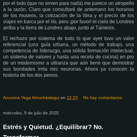
por el todo (que no sirven para nada) me parece un atropello
a la razón. Claro que consultaré de antemano los horarios
de los museos, la cotización de la libra y el precio de los
viajes en barca por el río, pero ¡por favor! el cielo de Londres
arriba y la tierra de Londres abajo, junto al Támesis.
El rechazo por sistema de todo lo que ayer tuvo un valor
referencial (una guía urbana, un método de trabajo, una
competencia de liderazgo, una sólida formación intelectual,
un sistema de valores y hasta una receta de cocina) en pro
de un modernismo a ultranza que aún tiene que demostrar
sus bondades irrita mis neuronas. Ahora ya conocen la
historia de los dos perros.
Azucena Vega Amuchástegui
en
12:23
No hay comentarios:
miércoles, 9 de julio de 2025
Estrés y Quietud. ¿Equilibrar? No.