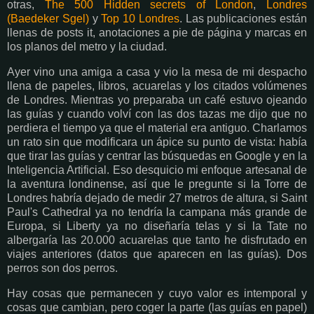
otras,
The 500 Hidden secrets of London
,
Londres
(Baedeker Sgel)
y
Top 10 Londres
. Las publicaciones están
llenas de posts it, anotaciones a pie de página y marcas en
los planos del metro y la ciudad.
Ayer vino una amiga a casa y vio la mesa de mi despacho
llena de papeles, libros, acuarelas y los citados volúmenes
de Londres. Mientras yo preparaba un café estuvo ojeando
las guías y cuando volví con las dos tazas me dijo que no
perdiera el tiempo ya que el material era antiguo. Charlamos
un rato sin que modificara un ápice su punto de vista: había
que tirar las guías y centrar las búsquedas en Google y en la
Inteligencia Artificial. Eso desquicio mi enfoque artesanal de
la aventura londinense, así que le pregunte si la Torre de
Londres habría dejado de medir 27 metros de altura, si Saint
Paul's Cathedral ya no tendría la campana más grande de
Europa, si Liberty ya no diseñaría telas y si la Tate no
albergaría las 20.000 acuarelas que tanto he disfrutado en
viajes anteriores (datos que aparecen en las guías). Dos
perros son dos perros.
Hay cosas que permanecen y cuyo valor es intemporal y
cosas que cambian, pero coger la parte (las guías en papel)