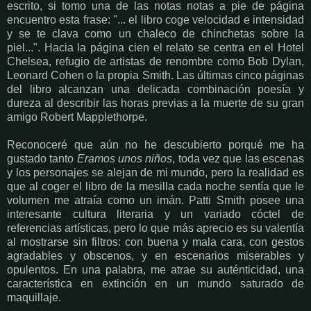
escrito, si tomo una de las notas notas a pie de página
encuentro esta frase: "... el libro coge velocidad e intensidad
y se te clava como un chaleco de chinchetas sobre la
piel...". Hacia la página cien el relato se centra en el Hotel
Chelsea, refugio de artistas de renombre como Bob Dylan,
Leonard Cohen o la propia Smith. Las últimas cinco páginas
del libro alcanzan una delicada combinación poesía y
dureza al describir las horas previas a la muerte de su gran
amigo Robert Mapplethorpe.
Reconoceré que aún no he descubierto porqué me ha
gustado tanto
Eramos unos niños
, toda vez que las escenas
y los personajes se alejan de mi mundo, pero la realidad es
que al coger el libro de la mesilla cada noche sentía que le
volumen me atraía como un imán. Patti Smith posee una
interesante cultura literaria y un variado cóctel de
referencias artísticas, pero lo que más aprecio es su valentía
al mostrarse sin filtros: con buena y mala cara, con gestos
agradables y obscenos, y en escenarios miserables y
opulentos. En una palabra, me atrae su auténticidad, una
característica en extinción en un mundo saturado de
maquillaje.