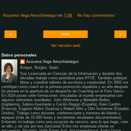
Azucena Vega Amuchástegui
en
7:08
No hay comentarios:
‹
›
Inicio
Ver versión web
Datos personales
Azucena Vega Amuchástegui
Burgos, Burgos, Spain
Soy Licenciada en Ciencias de la Información y durante dos
décadas trabajé como periodista para RTVE. También publiqué
libros y coordiné talleres de escritura y creatividad. En 2002 me
certifiqué como coach en la primera promoción española y un año después
fui pionera en la apertura de un despacho de Coaching en el País Vasco.
En 2024 poseo siete formaciones vinculadas al mundo empresarial con
algunos referentes mundiales: John Whitmore y Meredith Belbin
(Inglaterra), Sabino Ayestarán y Cecilio Regojo (España), Alain Cardon
(Francia), Eugenio Moliní (Suecia) y Robert Dilts y Otto Scharmer (Estados
Unidos). Trabajo como docente, conferenciante y mentora de líderes y
equipos (más de 15.000 horas y excelentes resultados documentados).
Entiendo mi trabajo como una vocación de servicio, amo lo que hago, creo
en ello, y tal vez por eso ¡funciona! Entre mis empresas-cliente se
encuentran: Michelín, Voith Paper, Azti, Haizeawindgroup, Korta Group,