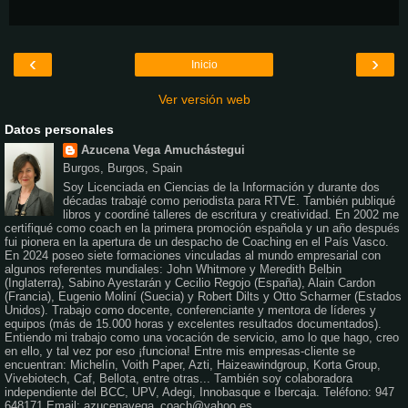
‹
›
Inicio
Ver versión web
Datos personales
Azucena Vega Amuchástegui
Burgos, Burgos, Spain
Soy Licenciada en Ciencias de la Información y durante dos
décadas trabajé como periodista para RTVE. También publiqué
libros y coordiné talleres de escritura y creatividad. En 2002 me
certifiqué como coach en la primera promoción española y un año después
fui pionera en la apertura de un despacho de Coaching en el País Vasco.
En 2024 poseo siete formaciones vinculadas al mundo empresarial con
algunos referentes mundiales: John Whitmore y Meredith Belbin
(Inglaterra), Sabino Ayestarán y Cecilio Regojo (España), Alain Cardon
(Francia), Eugenio Moliní (Suecia) y Robert Dilts y Otto Scharmer (Estados
Unidos). Trabajo como docente, conferenciante y mentora de líderes y
equipos (más de 15.000 horas y excelentes resultados documentados).
Entiendo mi trabajo como una vocación de servicio, amo lo que hago, creo
en ello, y tal vez por eso ¡funciona! Entre mis empresas-cliente se
encuentran: Michelín, Voith Paper, Azti, Haizeawindgroup, Korta Group,
Vivebiotech, Caf, Bellota, entre otras... También soy colaboradora
independiente del BCC, UPV, Adegi, Innobasque e Ibercaja. Teléfono: 947
648171 Email: azucenavega_coach@yahoo.es