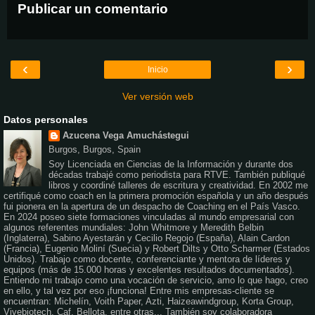
Publicar un comentario
‹
›
Inicio
Ver versión web
Datos personales
Azucena Vega Amuchástegui
Burgos, Burgos, Spain
Soy Licenciada en Ciencias de la Información y durante dos
décadas trabajé como periodista para RTVE. También publiqué
libros y coordiné talleres de escritura y creatividad. En 2002 me
certifiqué como coach en la primera promoción española y un año después
fui pionera en la apertura de un despacho de Coaching en el País Vasco.
En 2024 poseo siete formaciones vinculadas al mundo empresarial con
algunos referentes mundiales: John Whitmore y Meredith Belbin
(Inglaterra), Sabino Ayestarán y Cecilio Regojo (España), Alain Cardon
(Francia), Eugenio Moliní (Suecia) y Robert Dilts y Otto Scharmer (Estados
Unidos). Trabajo como docente, conferenciante y mentora de líderes y
equipos (más de 15.000 horas y excelentes resultados documentados).
Entiendo mi trabajo como una vocación de servicio, amo lo que hago, creo
en ello, y tal vez por eso ¡funciona! Entre mis empresas-cliente se
encuentran: Michelín, Voith Paper, Azti, Haizeawindgroup, Korta Group,
Vivebiotech, Caf, Bellota, entre otras... También soy colaboradora