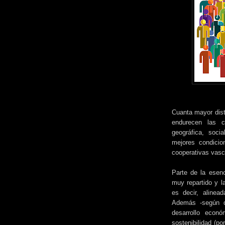
Cuanta mayor dista
endurecen las c
geográfica, socia
mejores condicio
cooperativas vasc
Parte de la esenc
muy repartido y 
es decir, alinea
Además -según 
desarrollo econó
sostenibilidad (po