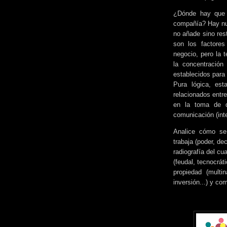
¿Dónde hay que 
compañía? Hay num
no añade sino res
son los factores
negocio, pero la 
la concentración 
establecidos para 
Pura lógica, es
relacionados entre
en la toma de d
comunicación (int
Analice cómo se
trabaja (poder, d
radiografía del cu
(feudal, tecnocrát
propiedad (multin
inversión...) y co