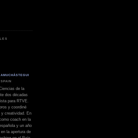
LES
 AMUCHÁSTEGUI
 SPAIN
Ciencias de la
nte dos décadas
dista para RTVE.
bros y coordiné
a y creatividad. En
 como coach en la
española y un año
 en la apertura de
ching en el País