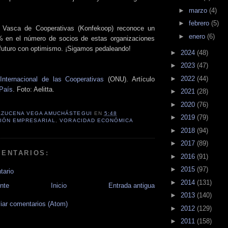
►
marzo
(4)
►
febrero
(5)
 Vasca de Cooperativas (Konfekoop) reconoce un
►
enero
(6)
% en el número de socios de estas organizaciones
l futuro con optimismo. ¡Sigamos pedaleando!
►
2024
(48)
►
2023
(47)
►
2022
(44)
Internacional de las Cooperativas
(ONU). Artículo
 País
. Foto: Aelitta.
►
2021
(28)
►
2020
(76)
AZUCENA VEGA AMUCHÁSTEGUI
EN
5:48
►
2019
(79)
IÓN EMPRESARIAL
,
VORACIDAD ECONÓMICA
►
2018
(94)
►
2017
(89)
MENTARIOS:
►
2016
(91)
►
2015
(97)
tario
►
2014
(131)
nte
Inicio
Entrada antigua
►
2013
(140)
iar comentarios (Atom)
►
2012
(129)
►
2011
(158)