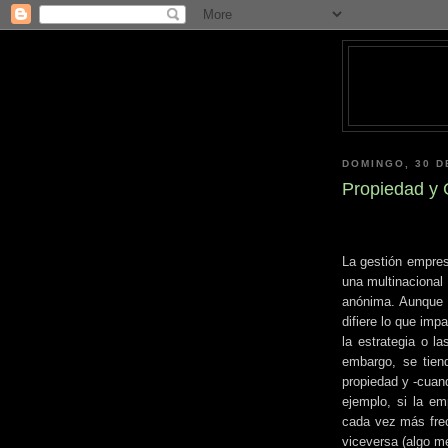
DOMINGO, 30 D
Propiedad y 
La gestión empresa
una multinacional
anónima. Aunque t
difiere lo que imp
la estrategia o l
embargo, se tiend
propiedad y -cuan
ejemplo, si la em
cada vez más frec
viceversa (algo me