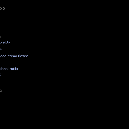
LOG
)
estión.
as
ronos como riesgo
danal ruido
)
5)