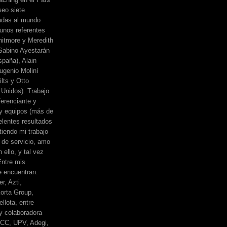
eo siete
adas al mundo
unos referentes
itmore y Meredith
, Sabino Ayestarán
spaña), Alain
ugenio Moliní
lts y Otto
Unidos). Trabajo
erenciante y
 y equipos (más de
elentes resultados
iendo mi trabajo
de servicio, amo
 ello, y tal vez
Entre mis
e encuentran:
r, Azti,
orta Group,
llota, entre
y colaboradora
BCC, UPV, Adegi,