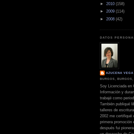
►
2010
(158)
►
2009
(114)
►
2008
(42)
DATOS PERSONA
AZUCENA VEGA
BURGOS, BURGOS,
Soy Licenciada en 
Información y dura
trabajé como perio
También publiqué li
talleres de escritur
2002 me certifiqué
primera promoción 
después fui pionera
un despacho de Coa