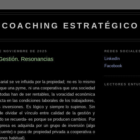
COACHING ESTRATÉGICO
E NOVIEMBRE DE 2025
REDES SOCIALE
Gestión. Resonancias
LinkedIn
Facebook
rial se ve influida por la propiedad; no es lo mismo
LECTORES ENTU
 que una pyme, ni una cooperativa que una sociedad
odas han de ser rentables, la voracidad económica
acta en las condiciones laborales de los trabajadores,
as inversiones. Es lógico y siempre lo supimos. Sin
e olvidar el vínculo entre calidad de la gestión y
do se recuerda- es porque se producen cambios. Por
presa es adquirida por un grupo de inversión (algo
uente) o pasa de propiedad privada a cooperativa o
nos habitual).