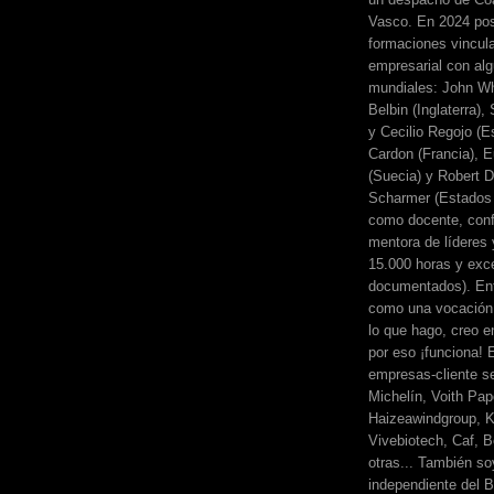
Vasco. En 2024 pos
formaciones vincul
empresarial con alg
mundiales: John Wh
Belbin (Inglaterra)
y Cecilio Regojo (E
Cardon (Francia), E
(Suecia) y Robert Di
Scharmer (Estados 
como docente, conf
mentora de líderes
15.000 horas y exc
documentados). Ent
como una vocación 
lo que hago, creo en
por eso ¡funciona! 
empresas-cliente s
Michelín, Voith Pape
Haizeawindgroup, K
Vivebiotech, Caf, Be
otras... También so
independiente del 