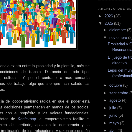
ARCHIVO DEL B
►
2026
(28)
▼
2025
(51)
►
diciembre
(3)
▼
noviembre
(3
Propiedad y G
Resonanci
El juego de t
directivo
ncia exista entre la propiedad y la plantilla, más se
Lejos del mun
ondiciones de trabajo. Distancia de todo tipo:
(profesional
l, cultural... Y, por el contrario, a más cercanía
nes de trabajo, algo que siempre han sabido las
►
octubre
(5)
as.
►
septiembre
(
►
agosto
(4)
ia del cooperativismo radica en que el poder está
las decisiones permanecen en manos de los socios,
►
julio
(5)
das con el propósito y los valores fundacionales.
►
junio
(5)
datos de
Konfekoop-
el cooperativismo facilita el
►
mayo
(2)
mico del territorio, apalanca la democracia y la
►
abril
(4)
r implicación de los trabajadores y razonable gestión