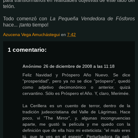
para transformarlos en realidades objetivas de este lado del
telón.
Todo comenzó con
La Pequeña Vendedora de Fósforos
hace... ¡tanto tiempo!
Azucena Vega Amuchástegui
en
7:42
1 comentario:
Anónimo
26 de diciembre de 2008 a las 11:18
Feliz Navidad y Próspero Año Nuevo. Se dice
"prosperidad", pero ya no se dice "próspero", quedó
como adjetivo decimonónico o anterior, quizá
cervantino. Sólo es Próspero el Año. Y, claro, Merimée.
La Cerillera es un cuento de terror, dentro de la
tradición judeocristiana del Valle de Lágrimas. Hace
poco, vi "The Mirror", y, algunas incongruencias
aparte, me gustó la película y me quedo con la
definición que de ella hizo mi esteticista: "el malo eres
tú, que te ves en el espejo". Perturbadora (la peli,