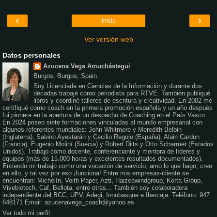
‹
›
Inicio
Ver versión web
Datos personales
Azucena Vega Amuchástegui
Burgos, Burgos, Spain
Soy Licenciada en Ciencias de la Información y durante dos
décadas trabajé como periodista para RTVE. También publiqué
libros y coordiné talleres de escritura y creatividad. En 2002 me
certifiqué como coach en la primera promoción española y un año después
fui pionera en la apertura de un despacho de Coaching en el País Vasco.
En 2024 poseo siete formaciones vinculadas al mundo empresarial con
algunos referentes mundiales: John Whitmore y Meredith Belbin
(Inglaterra), Sabino Ayestarán y Cecilio Regojo (España), Alain Cardon
(Francia), Eugenio Moliní (Suecia) y Robert Dilts y Otto Scharmer (Estados
Unidos). Trabajo como docente, conferenciante y mentora de líderes y
equipos (más de 15.000 horas y excelentes resultados documentados).
Entiendo mi trabajo como una vocación de servicio, amo lo que hago, creo
en ello, y tal vez por eso ¡funciona! Entre mis empresas-cliente se
encuentran: Michelín, Voith Paper, Azti, Haizeawindgroup, Korta Group,
Vivebiotech, Caf, Bellota, entre otras... También soy colaboradora
independiente del BCC, UPV, Adegi, Innobasque e Ibercaja. Teléfono: 947
648171 Email: azucenavega_coach@yahoo.es
Ver todo mi perfil