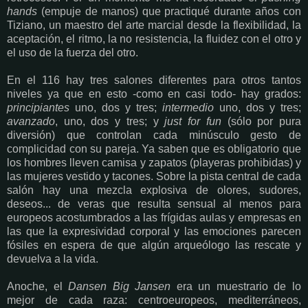
hands
(empuje de manos) que practiqué durante años con
Tiziano, un maestro del arte marcial desde la flexibilidad, la
aceptación, el ritmo, la no resistencia, la fluidez con el otro y
el uso de la fuerza del otro.
En el 116 hay tres salones diferentes para otros tantos
niveles ya que en esto -como en casi todo- hay grados:
principiantes
uno, dos y tres;
intermedio
uno, dos y tres;
avanzado
, uno, dos y tres; y
just for fun
(sólo por pura
diversión) que controlan cada minúsculo gesto de
complicidad con su pareja. Ya saben que es obligatorio que
los hombres lleven camisa y zapatos (playeras prohibidas) y
las mujeres vestido y tacones. Sobre la pista central de cada
salón hay una mezcla explosiva de olores, sudores,
deseos... de veras que resulta sensual al menos para
europeos acostumbrados a las frígidas aulas y empresas en
las que la expresividad corporal y las emociones parecen
fósiles en espera de que algún arqueólogo las rescate y
devuelva a la vida.
Anoche, el
Dansen Big Jansen
era un muestrario de lo
mejor de cada raza: centroeuropeos, mediterráneos,