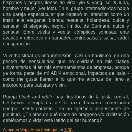
hispanos y negros llenos de vida: yin & yang, sol & luna,
hombre y mujer (ver foto). En el grupo intermedio-dos había
una pareja espectacular que capturó mi atención como un
imán: ella elegante, blanca, resuelta, holandesa, dulce y
sensual, él elegante, negro, tímido, de Surinam, dulce y
sensual. Entre vuelta y vuelta, cómplices sonrisas, ente
avance y retroceso un parpadeo; entre salsa y salsa, sudor
e inspiración.
Vijverholstraat es una inmersión -casi un bautismo- en una
pecera de sensualidad que no olvidaré en mis clases
universitarias ni en mis entrenamientos de empresa, porque
ya forma parte de mi ADN emocional, impactos de bala -
como me gusta llamar a lo que me alcanza de lleno e
incorporo para trabajar y vivir-.
Pareja
black
and
white
bajo los focos de la pista central,
bellísimos ejemplares de la raza humana conectando
cuerpo- mente-corazón... en un ejercicio inconsciente de
plenitud. ¿En aras de qué clase de progreso y/o civilización
debiéramos olvidar este latido del ser humano?
Azucena Vega Amuchástegui
en
7:00