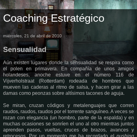
Coaching Estratégico
miércoles, 21 de abril de 2010
Sensualidad
Aún existen lugares donde la sensualidad se respira como
el polen en primavera. En compañía de unos amigos
holandeses, anoche estuve en el número 116 de
Vijverholstraat (Rotterdam) rodeada de hombres que
mueven las caderas al ritmo de salsa, y hacen girar a las
damas como peonzas sobre altísimos tacones de aguja.
Se miran, cruzan códigos y metalenguajes que corren
raudos, raudos, raudos por el torrente sanguíneo. A veces se
rozan con elegancia (un hombro, parte de la espalda) y en
muchas ocasiones se sonríen el uno al otro mientras juntos
aprenden pasos, vueltas, cruces de brazos, avances y
retrocesos. Por un momento me ha recordado el
pushing