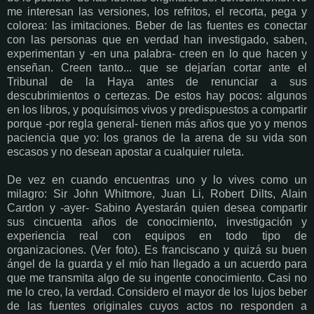
me interesan las versiones, los refritos, el recorta, pega y
colorea: las imitaciones. Beber de las fuentes es conectar
con las personas que en verdad han investigado, saben,
experimentan y -en una palabra- creen en lo que hacen y
enseñan. Creen tanto... que se dejarían cortar ante el
Tribunal de la Haya antes de renunciar a sus
descubrimientos o certezas. De estos hay pocos: algunos
en los libros, y poquísimos vivos y predispuestos a compartir
porque -por regla general- tienen más años que yo y menos
paciencia que yo: los granos de la arena de su vida son
escasos y no desean apostar a cualquier ruleta.
De vez en cuando encuentras uno y lo vives como un
milagro: Sir John Whitmore, Juan Li, Robert Dilts, Alain
Cardon y -ayer- Sabino Ayestarán quien desea compartir
sus cincuenta años de conocimiento, investigación y
experiencia real con equipos en todo tipo de
organizaciones. (Ver foto). Es franciscano y quizá su buen
ángel de la guarda y el mío han llegado a un acuerdo para
que me transmita algo de su ingente conocimiento. Casi no
me lo creo, la verdad. Considero el mayor de los lujos beber
de las fuentes originales cuyos actos no responden a