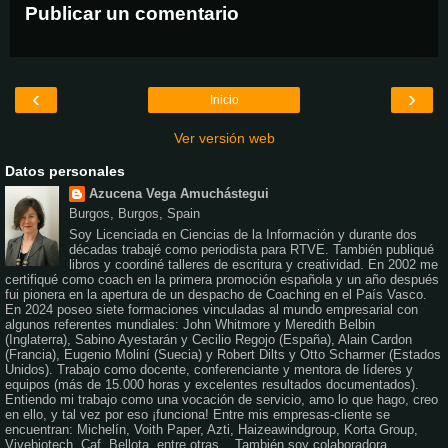
Publicar un comentario
‹
›
Inicio
Ver versión web
Datos personales
Azucena Vega Amuchástegui
Burgos, Burgos, Spain
Soy Licenciada en Ciencias de la Información y durante dos
décadas trabajé como periodista para RTVE. También publiqué
libros y coordiné talleres de escritura y creatividad. En 2002 me
certifiqué como coach en la primera promoción española y un año después
fui pionera en la apertura de un despacho de Coaching en el País Vasco.
En 2024 poseo siete formaciones vinculadas al mundo empresarial con
algunos referentes mundiales: John Whitmore y Meredith Belbin
(Inglaterra), Sabino Ayestarán y Cecilio Regojo (España), Alain Cardon
(Francia), Eugenio Moliní (Suecia) y Robert Dilts y Otto Scharmer (Estados
Unidos). Trabajo como docente, conferenciante y mentora de líderes y
equipos (más de 15.000 horas y excelentes resultados documentados).
Entiendo mi trabajo como una vocación de servicio, amo lo que hago, creo
en ello, y tal vez por eso ¡funciona! Entre mis empresas-cliente se
encuentran: Michelín, Voith Paper, Azti, Haizeawindgroup, Korta Group,
Vivebiotech, Caf, Bellota, entre otras... También soy colaboradora