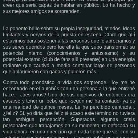
creer que sería capaz de hablar en público. Lo ha hecho y
sus mejores amigos se sorprenden.
La ponente brillo sobre su propia inseguridad, miedos, ideas
limitantes y nervios de la puesta en escena. Claro que allí
estuvimos para sostenerla las personas que le apreciamos y
sus seres queridos pero fue ella la que supo transformar su
potencial interno (conocimientos y entusiasmo) y su
potencial externo (club de fans allí presente) en una energía
radiante que cautivó a medio centenar largo de personas
que aplaudieron con ganas y pidieron más.
Contra todo pronóstico la vida nos sorprende. Hoy me he
encontrado en el autobús con una persona a la que entrené
hace... ¿tres años? Uno de sus objetivos de entonces era
casarse y tener un bebé que -según me ha contado- ya es
una realidad de quince meses. Le he percibido centrada...
¿feliz? Sí, yo diría que feliz si acaso este término no tuviera
tan ambigua percepción. Superadas algunas crisis
personales que trabajamos en su momento, re-enfocada su
vida laboral en una dirección que nada tiene que ver con su
anterior trayectoria profesional, y con su bebé, es una mujer