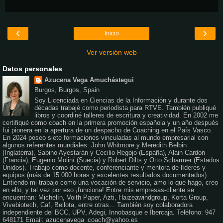
‹
›
Inicio
Ver versión web
Datos personales
Azucena Vega Amuchástegui
Burgos, Burgos, Spain
Soy Licenciada en Ciencias de la Información y durante dos
décadas trabajé como periodista para RTVE. También publiqué
libros y coordiné talleres de escritura y creatividad. En 2002 me
certifiqué como coach en la primera promoción española y un año después
fui pionera en la apertura de un despacho de Coaching en el País Vasco.
En 2024 poseo siete formaciones vinculadas al mundo empresarial con
algunos referentes mundiales: John Whitmore y Meredith Belbin
(Inglaterra), Sabino Ayestarán y Cecilio Regojo (España), Alain Cardon
(Francia), Eugenio Moliní (Suecia) y Robert Dilts y Otto Scharmer (Estados
Unidos). Trabajo como docente, conferenciante y mentora de líderes y
equipos (más de 15.000 horas y excelentes resultados documentados).
Entiendo mi trabajo como una vocación de servicio, amo lo que hago, creo
en ello, y tal vez por eso ¡funciona! Entre mis empresas-cliente se
encuentran: Michelín, Voith Paper, Azti, Haizeawindgroup, Korta Group,
Vivebiotech, Caf, Bellota, entre otras... También soy colaboradora
independiente del BCC, UPV, Adegi, Innobasque e Ibercaja. Teléfono: 947
648171 Email: azucenavega_coach@yahoo.es