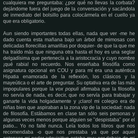
cualquiera me preguntaba: ¿por qué no llevas la corbata?
dejándome fuera del juego de la conversación y sacándola
de inmediato del bolsillo para colocármela en el cuello ya
que era obligatorio.
Aun siendo importantes todas ellas, nada que ver -me he
dado cuenta esta mañana bajo un árbol de mimosas con
delicadas florecillas amarillas por doquier- de que la que me
ha traído más que ninguna otra hasta el hoy es una seglar
delgadísima que pertenecía a la aristocracia y cuyo nombre
¡qué rabia! no recuerdo. Nos enseñaba filosófía como
asignatura opcional en COU y para mí era una auténtica
Hipatia enamorada de la reflexión, los clásicos y la
mayeútica o el arte de preguntar. Su optativa era de las más
impopulares porque la
vox populi
afirmaba que la filosofía
no servía de nada, es decir, que no servía para trabajar y
ganarte la vida holgadamente y ¡claro! mi colegio era de
niñas bien que aspiraban a la zona vip de la sociedad: nada
de filosofía. Estábamos en clase tan sólo seis personas y
algunas veces menos porque alguien se "despistaba" por el
patio... Yo no falté nunca. Leía todos los libros que nos
recomendaba -o que nos prestaba ya que por aquel