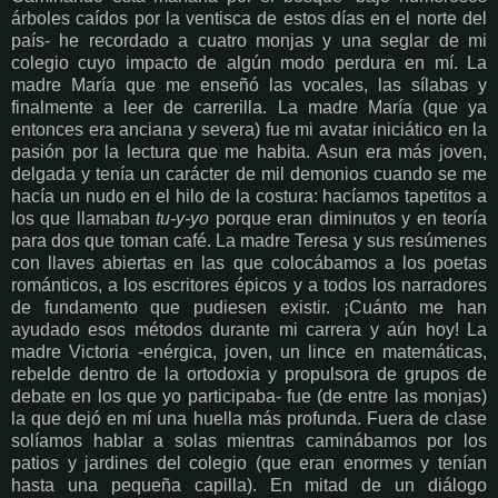
árboles caídos por la ventisca de estos días en el norte del
país- he recordado a cuatro monjas y una seglar de mi
colegio cuyo impacto de algún modo perdura en mí. La
madre María que me enseñó las vocales, las sílabas y
finalmente a leer de carrerilla. La madre María (que ya
entonces era anciana y severa) fue mi avatar iniciático en la
pasión por la lectura que me habita. Asun era más joven,
delgada y tenía un carácter de mil demonios cuando se me
hacía un nudo en el hilo de la costura: hacíamos tapetitos a
los que llamaban
tu-y-yo
porque eran diminutos y en teoría
para dos que toman café. La madre Teresa y sus resúmenes
con llaves abiertas en las que colocábamos a los poetas
románticos, a los escritores épicos y a todos los narradores
de fundamento que pudiesen existir. ¡Cuánto me han
ayudado esos métodos durante mi carrera y aún hoy! La
madre Victoria -enérgica, joven, un lince en matemáticas,
rebelde dentro de la ortodoxia y propulsora de grupos de
debate en los que yo participaba- fue (de entre las monjas)
la que dejó en mí una huella más profunda. Fuera de clase
solíamos hablar a solas mientras caminábamos por los
patios y jardines del colegio (que eran enormes y tenían
hasta una pequeña capilla). En mitad de un diálogo