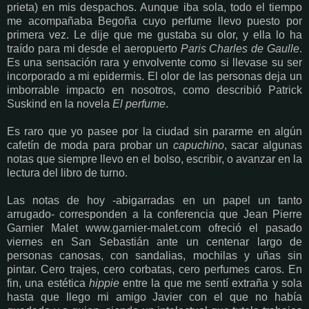
prieta) en mis despachos. Aunque iba sola, todo el tiempo
me acompañaba Begoña cuyo perfume llevo puesto por
primera vez. Le dije que me gustaba su olor, y ella lo ha
traído para mi desde el aeropuerto
Paris Charles de Gaulle
.
Es una sensación rara y envolvente como si llevase su ser
incorporado a mi epidermis. El olor de las personas deja un
imborrable impacto en nosotros, como describió Patrick
Suskind en la novela
El perfume
.
Es raro que yo pasee por la ciudad sin pararme en algún
cafetín de moda para probar un
capuchino
, sacar algunas
notas que siempre llevo en el bolso, escribir, o avanzar en la
lectura del libro de turno.
Las notas de hoy -abigarradas en un papel un tanto
arrugado- corresponden a la conferencia que Jean Pierre
Garnier Malet www.garnier-malet.com ofreció el pasado
viernes en San Sebastián ante un centenar largo de
personas canosas, con sandalias, mochilas y uñas sin
pintar. Cero trajes, cero corbatas, cero perfumes caros. En
fin, una estética
hippie
entre la que me sentí extraña y sola
hasta que llego mi amigo Javier con el que no había