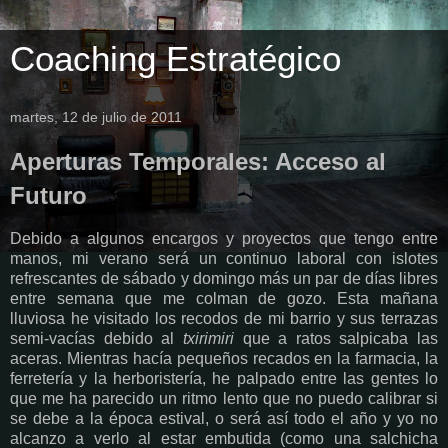
Coaching Estratégico
martes, 12 de julio de 2011
Aperturas Temporales: Acceso al
Futuro
Debido a algunos encargos y proyectos que tengo entre
manos, mi verano será un continuo laboral con islotes
refrescantes de sábado y domingo más un par de días libres
entre semana que me colman de gozo. Esta mañana
lluviosa he visitado los recodos de mi barrio y sus terrazas
semi-vacías debido al
txirimiri
que a ratos salpicaba las
aceras. Mientras hacía pequeños recados en la farmacia, la
ferretería y la herboristería, he palpado entre las gentes lo
que me ha parecido un ritmo lento que no puedo calibrar si
se debe a la época estival, o será así todo el año y yo no
alcanzo a verlo al estar embutida (como una salchicha