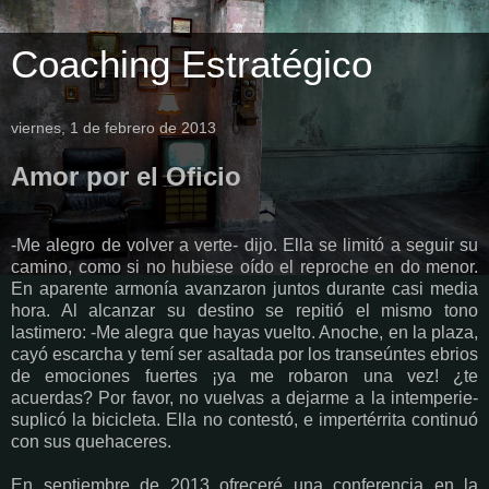
Coaching Estratégico
viernes, 1 de febrero de 2013
Amor por el Oficio
-Me alegro de volver a verte- dijo. Ella se limitó a seguir su
camino, como si no hubiese oído el reproche en do menor.
En aparente armonía avanzaron juntos durante casi media
hora. Al alcanzar su destino se repitió el mismo tono
lastimero: -Me alegra que hayas vuelto. Anoche, en la plaza,
cayó escarcha y temí ser asaltada por los transeúntes ebrios
de emociones fuertes ¡ya me robaron una vez! ¿te
acuerdas? Por favor, no vuelvas a dejarme a la intemperie-
suplicó la bicicleta. Ella no contestó, e impertérrita continuó
con sus quehaceres.
En septiembre de 2013 ofreceré una conferencia en la