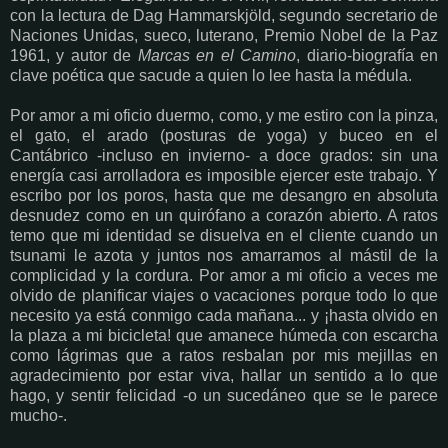
con la lectura de Dag Hammarskjöld, segundo secretario de
Naciones Unidas, sueco, luterano, Premio Nobel de la Paz
1961, y autor de
Marcas en el Camino
, diario-biografía en
clave poética que sacude a quien lo lee hasta la médula.
Por amor a mi oficio duermo, como, y me estiro con la pinza,
el gato, el arado (posturas de yoga) y buceo en el
Cantábrico -incluso en invierno- a doce grados: sin una
energía casi arrolladora es imposible ejercer este trabajo. Y
escribo por los poros, hasta que me desangro en absoluta
desnudez como en un quirófano a corazón abierto. A ratos
temo que mi identidad se disuelva en el cliente cuando un
tsunami le azota y juntos nos amarramos al mástil de la
complicidad y la cordura. Por amor a mi oficio a veces me
olvido de planificar viajes o vacaciones porque todo lo que
necesito ya está conmigo cada mañana... y ¡hasta olvido en
la plaza a mi bicicleta!
que amanece húmeda con escarcha
como lágrimas que a ratos resbalan por mis mejillas en
agradecimiento por estar viva, hallar un sentido a lo que
hago, y sentir felicidad -o un sucedáneo que se le parece
mucho-.