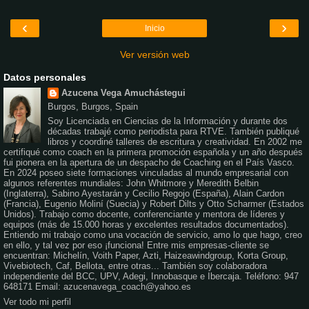
‹
›
Inicio
Ver versión web
Datos personales
Azucena Vega Amuchástegui
Burgos, Burgos, Spain
Soy Licenciada en Ciencias de la Información y durante dos
décadas trabajé como periodista para RTVE. También publiqué
libros y coordiné talleres de escritura y creatividad. En 2002 me
certifiqué como coach en la primera promoción española y un año después
fui pionera en la apertura de un despacho de Coaching en el País Vasco.
En 2024 poseo siete formaciones vinculadas al mundo empresarial con
algunos referentes mundiales: John Whitmore y Meredith Belbin
(Inglaterra), Sabino Ayestarán y Cecilio Regojo (España), Alain Cardon
(Francia), Eugenio Moliní (Suecia) y Robert Dilts y Otto Scharmer (Estados
Unidos). Trabajo como docente, conferenciante y mentora de líderes y
equipos (más de 15.000 horas y excelentes resultados documentados).
Entiendo mi trabajo como una vocación de servicio, amo lo que hago, creo
en ello, y tal vez por eso ¡funciona! Entre mis empresas-cliente se
encuentran: Michelín, Voith Paper, Azti, Haizeawindgroup, Korta Group,
Vivebiotech, Caf, Bellota, entre otras... También soy colaboradora
independiente del BCC, UPV, Adegi, Innobasque e Ibercaja. Teléfono: 947
648171 Email: azucenavega_coach@yahoo.es
Ver todo mi perfil