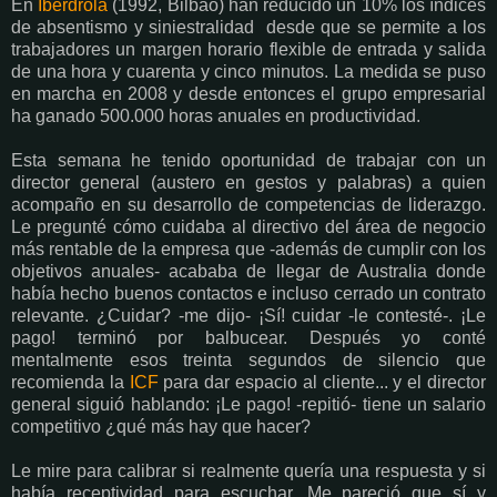
En
Iberdrola
(1992, Bilbao) han reducido un 10% los índices
de absentismo y siniestralidad desde que se permite a los
trabajadores un margen horario flexible de entrada y salida
de una hora y cuarenta y cinco minutos. La medida se puso
en marcha en 2008 y desde entonces el grupo empresarial
ha ganado 500.000 horas anuales en productividad.
Esta semana he tenido oportunidad de trabajar con un
director general (austero en gestos y palabras) a quien
acompaño en su desarrollo de competencias de liderazgo.
Le pregunté cómo cuidaba al directivo del área de negocio
más rentable de la empresa que -además de cumplir con los
objetivos anuales- acababa de llegar de Australia donde
había hecho buenos contactos e incluso cerrado un contrato
relevante. ¿Cuidar? -me dijo- ¡Sí! cuidar -le contesté-. ¡Le
pago! terminó por balbucear. Después yo conté
mentalmente esos treinta segundos de silencio que
recomienda la
ICF
para dar espacio al cliente... y el director
general siguió hablando: ¡Le pago! -repitió- tiene un salario
competitivo ¿qué más hay que hacer?
Le mire para calibrar si realmente quería una respuesta y si
había receptividad para escuchar. Me pareció que sí y