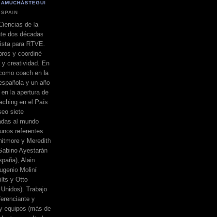
 AMUCHÁSTEGUI
 SPAIN
Ciencias de la
nte dos décadas
dista para RTVE.
bros y coordiné
a y creatividad. En
 como coach en la
española y un año
 en la apertura de
ching en el País
eo siete
adas al mundo
unos referentes
itmore y Meredith
, Sabino Ayestarán
spaña), Alain
ugenio Moliní
lts y Otto
Unidos). Trabajo
erenciante y
 y equipos (más de