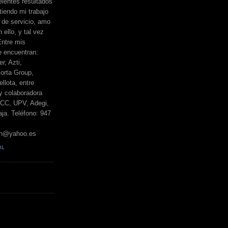
elentes resultados
iendo mi trabajo
de servicio, amo
 ello, y tal vez
Entre mis
e encuentran:
r, Azti,
orta Group,
llota, entre
y colaboradora
BCC, UPV, Adegi,
ja. Teléfono: 947
h@yahoo.es
IL