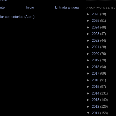
tario
nte
Inicio
Entrada antigua
ARCHIVO DEL B
►
2026
(28)
iar comentarios (Atom)
►
2025
(51)
►
2024
(48)
►
2023
(47)
►
2022
(44)
►
2021
(28)
►
2020
(76)
►
2019
(79)
►
2018
(94)
►
2017
(89)
►
2016
(91)
►
2015
(97)
►
2014
(131)
►
2013
(140)
►
2012
(129)
▼
2011
(158)