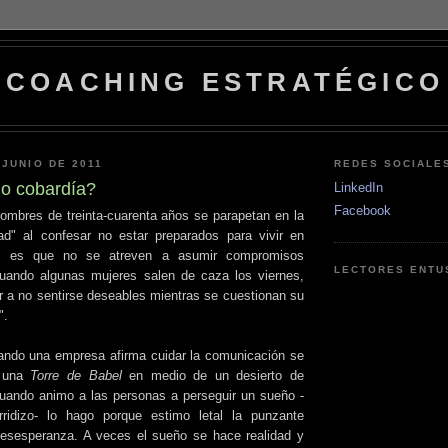
COACHING ESTRATÉGICO
 JUNIO DE 2011
REDES SOCIALE
o cobardía?
LinkedIn
Facebook
mbres de treinta-cuarenta años se parapetan en la
ad" al confesar no estar preparados para vivir en
ad es que no se atreven a asumir compromisos
LECTORES ENTU
uando algunas mujeres salen de caza los viernes,
r a no sentirse deseables mientras se cuestionan su
".
ando una empresa afirma cuidar la comunicación se
r una
Torre de Babel
en medio de un desierto de
cuando animo a las personas a perseguir un sueño -
rridizo- lo hago porque estimo letal la punzante
desesperanza. A veces el sueño se hace realidad y