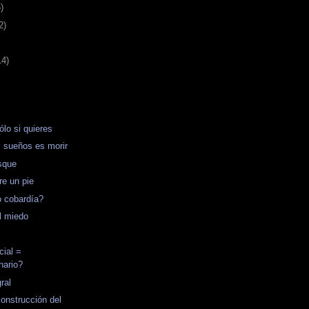
)
2)
14)
sólo si quieres
 sueños es morir
sque
re un pie
o cobardía?
l miedo
cial =
nario?
ral
onstrucción del