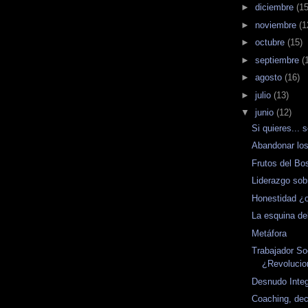
►
diciembre
(15
►
noviembre
(1
►
octubre
(15)
►
septiembre
(
►
agosto
(16)
►
julio
(13)
▼
junio
(12)
Si quieres... 
Abandonar los
Frutos del Bo
Liderazgo sob
Honestidad ¿
La esquina de
Metáfora
Trabajador So
¿Revolucio
Desnudo Integ
Coaching, dec