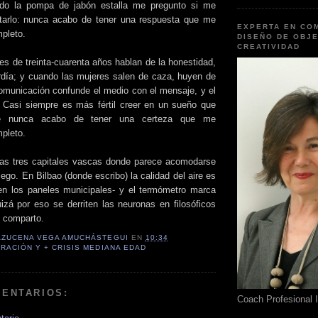
do la pompa de jabón estalla me pregunto si me
ntarlo: nunca acabo de tener una respuesta que me
EXPERTA EN CO
mpleto.
DISEÑO DE OBJE
CREATIVIDAD
s de treinta-cuarenta años hablan de la honestidad,
día; y cuando las mujeres salen de caza, huyen de
comunicación confunde el medio con el mensaje, y el
 Casi siempre es más fértil creer en un sueño que
que nunca acabo de tener una certeza que me
mpleto.
las tres capitales vascas donde parece acomodarse
go. En Bilbao (donde escribo) la calidad del aire es
en los paneles municipales- y el termómetro marca
uizá por eso se derriten las neuronas en filosóficos
 comparto.
AZUCENA VEGA AMUCHÁSTEGUI
EN
10:34
RACIÓN Y + CRISIS MEDIANA EDAD
MENTARIOS:
Coach Profesional 