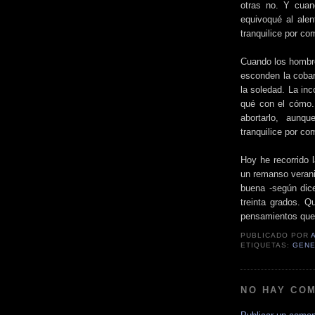
otras no. Y cuan
equivoqué al ale
tranquilice por co
Cuando los hombre
esconden la cobar
la soledad. La in
qué con el cómo.
abortarlo, aun
tranquilice por co
Hoy he recorrido 
un remanso veranie
buena -según dic
treinta grados. Q
pensamientos que
PUBLICADO POR
ETIQUETAS:
GENE
NO HAY CO