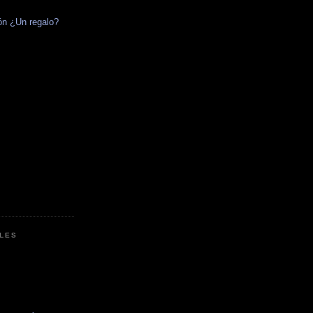
ón ¿Un regalo?
f
LES