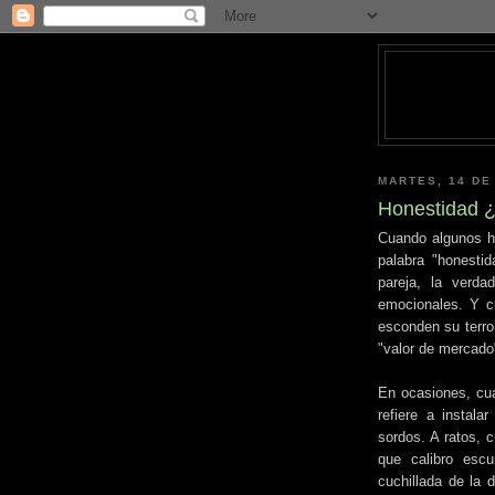
MARTES, 14 DE
Honestidad ¿
Cuando algunos ho
palabra "honestid
pareja, la verd
emocionales. Y c
esconden su terro
"valor de mercado
En ocasiones, cu
refiere a instala
sordos. A ratos, 
que calibro escu
cuchillada de la 