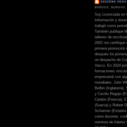
AZUCENA VEGA
BURGOS, BURGOS,
Soy Licenciada en 
Información y dura
trabajé como perio
También publiqué li
talleres de escritur
2002 me certifiqué
primera promoción 
después fui pionera
un despacho de Coa
Vasco. En 2024 pos
formaciones vincul
empresarial con alg
mundiales: John Wh
Belbin (Inglaterra)
y Cecilio Regojo (E
Cardon (Francia), E
(Suecia) y Robert Di
Scharmer (Estados 
como docente, conf
mentora de líderes