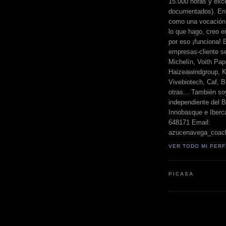
15.000 horas y exc
documentados). Ent
como una vocación 
lo que hago, creo en
por eso ¡funciona! 
empresas-cliente s
Michelín, Voith Pape
Haizeawindgroup, K
Vivebiotech, Caf, Be
otras... También so
independiente del 
Innobasque e Iberca
648171 Email:
azucenavega_coac
VER TODO MI PERF
PICASA