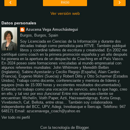
‹
›
Inicio
Ver versión web
Datos personales
Azucena Vega Amuchástegui
Burgos, Burgos, Spain
Soy Licenciada en Ciencias de la Información y durante dos
décadas trabajé como periodista para RTVE. También publiqué
libros y coordiné talleres de escritura y creatividad. En 2002 me
certifiqué como coach en la primera promoción española y un año después
fui pionera en la apertura de un despacho de Coaching en el País Vasco.
En 2024 poseo siete formaciones vinculadas al mundo empresarial con
algunos referentes mundiales: John Whitmore y Meredith Belbin
(Inglaterra), Sabino Ayestarán y Cecilio Regojo (España), Alain Cardon
(Francia), Eugenio Moliní (Suecia) y Robert Dilts y Otto Scharmer (Estados
Unidos). Trabajo como docente, conferenciante y mentora de líderes y
equipos (más de 15.000 horas y excelentes resultados documentados).
Entiendo mi trabajo como una vocación de servicio, amo lo que hago, creo
en ello, y tal vez por eso ¡funciona! Entre mis empresas-cliente se
encuentran: Michelín, Voith Paper, Azti, Haizeawindgroup, Korta Group,
Vivebiotech, Caf, Bellota, entre otras... También soy colaboradora
independiente del BCC, UPV, Adegi, Innobasque e Ibercaja. Teléfono: 947
648171 Email: azucenavega_coach@yahoo.es
Ver todo mi perfil
Con la tecnología de
Blogger
.