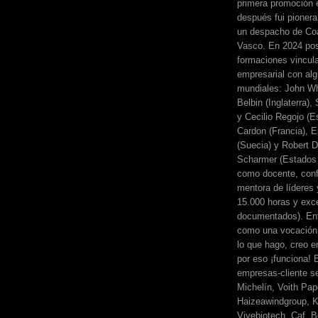
primera promoción 
después fui pionera
un despacho de Coa
Vasco. En 2024 pos
formaciones vincul
empresarial con alg
mundiales: John Wh
Belbin (Inglaterra)
y Cecilio Regojo (E
Cardon (Francia), E
(Suecia) y Robert Di
Scharmer (Estados 
como docente, conf
mentora de líderes
15.000 horas y exc
documentados). Ent
como una vocación 
lo que hago, creo en
por eso ¡funciona! 
empresas-cliente s
Michelín, Voith Pape
Haizeawindgroup, K
Vivebiotech, Caf, Be