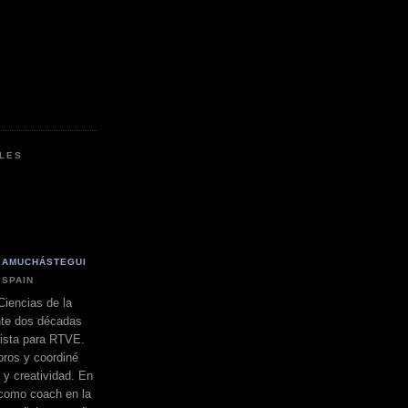
LES
 AMUCHÁSTEGUI
 SPAIN
Ciencias de la
nte dos décadas
dista para RTVE.
bros y coordiné
a y creatividad. En
 como coach en la