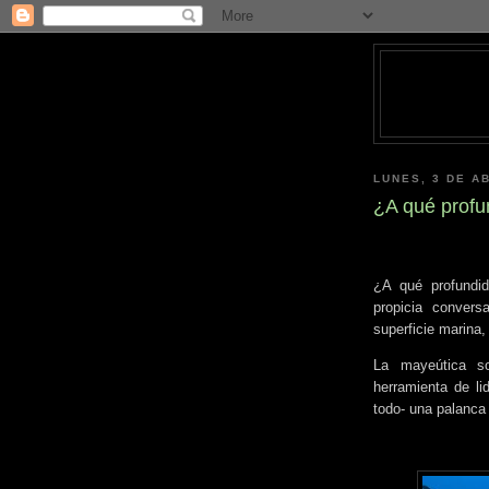
LUNES, 3 DE A
¿A qué profu
¿A qué profundid
propicia convers
superficie marina,
La mayeútica so
herramienta de li
todo- una palanca