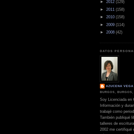
►
2012
(129)
►
2011
(158)
►
2010
(158)
►
2009
(114)
►
2008
(42)
DATOS PERSONA
AZUCENA VEGA
BURGOS, BURGOS,
Soy Licenciada en 
Información y dura
trabajé como perio
También publiqué li
talleres de escritur
2002 me certifiqué