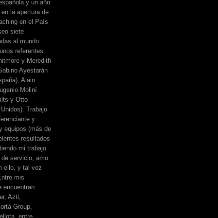
española y un año
 en la apertura de
ching en el País
eo siete
adas al mundo
unos referentes
itmore y Meredith
, Sabino Ayestarán
spaña), Alain
ugenio Moliní
lts y Otto
Unidos). Trabajo
erenciante y
 y equipos (más de
elentes resultados
iendo mi trabajo
de servicio, amo
 ello, y tal vez
Entre mis
e encuentran:
r, Azti,
orta Group,
llota, entre