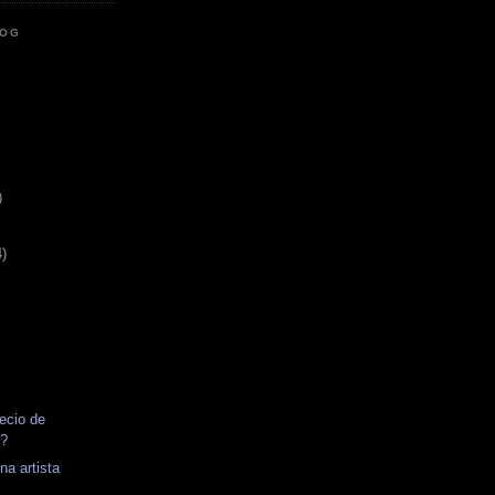
LOG
)
4)
recio de
e?
na artista