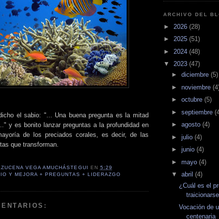
ARCHIVO DEL B
►
2026
(28)
►
2025
(51)
►
2024
(48)
▼
2023
(47)
►
diciembre
(5)
►
noviembre
(4
►
octubre
(5)
►
septiembre
(
dicho el sabio: "... Una buena pregunta es la mitad
►
agosto
(4)
.." y es bonito lanzar preguntas a la profundidad en
ayoría de los preciados corales, es decir, de las
►
julio
(4)
tas que transforman.
►
junio
(4)
►
mayo
(4)
AZUCENA VEGA AMUCHÁSTEGUI
EN
5:29
▼
abril
(4)
IO Y MEJORA + PREGUNTAS + LIDERAZGO
¿Cuál es el p
traicionars
MENTARIOS:
Vocación de u
centenaria