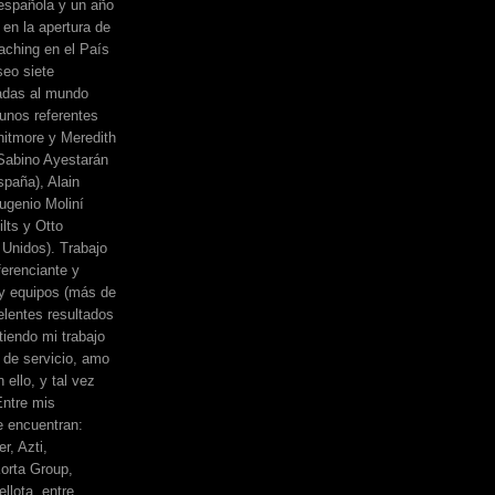
española y un año
 en la apertura de
ching en el País
eo siete
adas al mundo
unos referentes
itmore y Meredith
, Sabino Ayestarán
spaña), Alain
ugenio Moliní
lts y Otto
Unidos). Trabajo
erenciante y
 y equipos (más de
elentes resultados
iendo mi trabajo
de servicio, amo
 ello, y tal vez
Entre mis
e encuentran:
r, Azti,
orta Group,
llota, entre