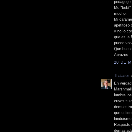
pedagogo s
Me "bebí" 
mucho.
Mi carame
apetitoso 
y no lo co
que es la 
puedo volv
Que bueno
Abrazos
20 DE M
Thalasos
d
En verdad
Marshmall
lumbre los
cuyos suje
demuestra 
que utilic
hinduismo 
Respecto 
demasiadas