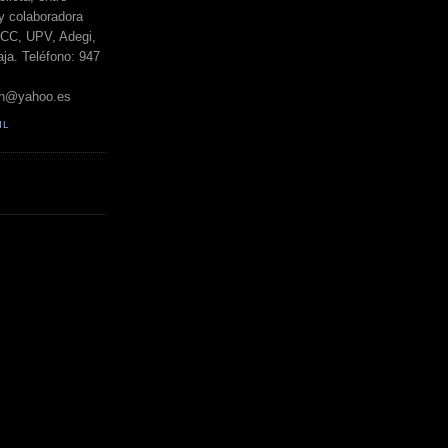
y colaboradora
BCC, UPV, Adegi,
ja. Teléfono: 947
h@yahoo.es
IL