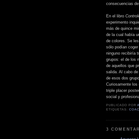
consecuencias de 
En el libro
Control
experimento inqui
más de quince min
de la cual había 
de colores. Se les
sólo podían coger
ninguno recibiría 
grupos: el de los
de aquellos que pr
salida. Al cabo de
de esos dos grupo
Curiosamente los
triple placer post
social y profesion
PUBLICADO POR
ETIQUETAS:
COAC
3 COMENTAR