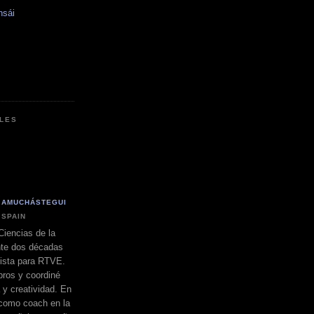
nsái
LES
 AMUCHÁSTEGUI
 SPAIN
Ciencias de la
nte dos décadas
dista para RTVE.
bros y coordiné
a y creatividad. En
 como coach en la