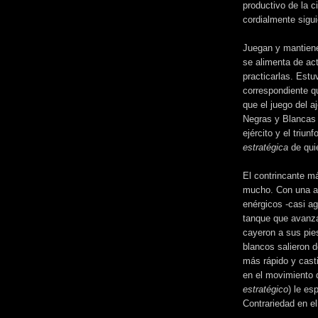
productivo de la 
cordialmente sigu
Juegan y mantienen
se alimenta de ac
practicarlas. Estuv
correspondiente q
que el juego del a
Negras y Blancas 
ejército y el triu
estratégica
de qui
El contrincante m
mucho. Con una ag
enérgicos -casi a
tanque que avanz
cayeron a sus pies
blancos salieron d
más rápido y casti
en el movimiento
estratégico
) le es
Contrariedad en el