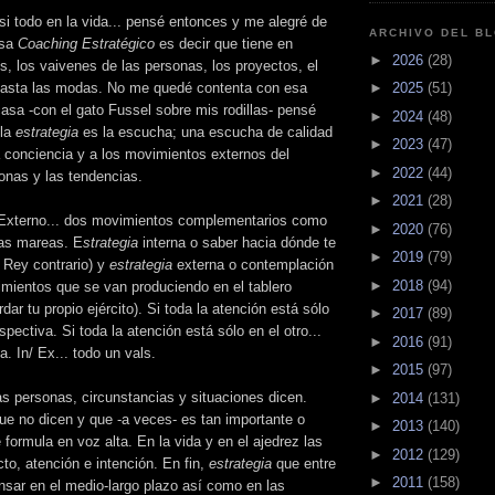
si todo en la vida... pensé entonces y me alegré de
ARCHIVO DEL B
esa
Coaching
Estratégico
es decir que tiene en
►
2026
(28)
s, los
vaivenes
de las personas, los proyectos, el
►
2025
(51)
y hasta las modas. No me quedé contenta con esa
casa -con el gato
Fussel
sobre mis rodillas- pensé
►
2024
(48)
 la
estrategia
es la escucha; una escucha de calidad
►
2023
(47)
 la conciencia y a los movimientos externos del
►
2022
(44)
onas y las tendencias.
►
2021
(28)
/ Externo... dos movimientos complementarios como
►
2020
(76)
 las mareas. E
strategia
interna o saber hacia dónde te
►
2019
(79)
l Rey contrario) y
estrategia
externa o contemplación
►
2018
(94)
imientos que se van produciendo en el tablero
dar tu propio ejército). Si toda la atención está sólo
►
2017
(89)
rspectiva. Si toda la atención está sólo en el otro...
►
2016
(91)
va.
In
/
Ex
... todo un vals.
►
2015
(97)
as personas, circunstancias y situaciones dicen.
►
2014
(131)
ue no dicen y que -a veces- es tan importante o
►
2013
(140)
formula en voz alta. En la vida y en el ajedrez las
►
2012
(129)
to, atención e intención. En fin,
estrategia
que entre
►
2011
(158)
nsar en el medio-largo plazo así como en las