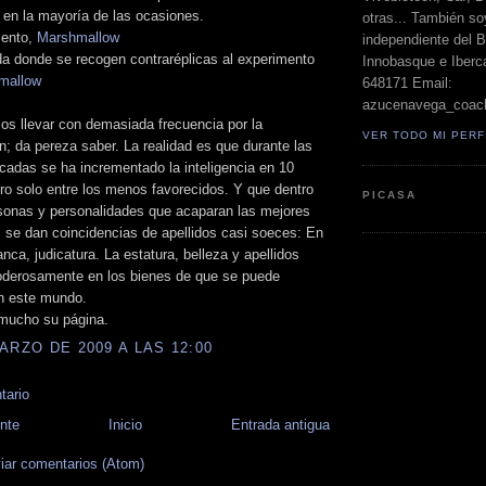
 en la mayoría de las ocasiones.
otras... También so
mento,
Marshmallow
independiente del 
a donde se recogen contraréplicas al experimento
Innobasque e Iberca
mallow
648171 Email:
azucenavega_coac
s llevar con demasiada frecuencia por la
VER TODO MI PERF
n; da pereza saber. La realidad es que durante las
cadas se ha incrementado la inteligencia en 10
ro solo entre los menos favorecidos. Y que dentro
PICASA
sonas y personalidades que acaparan las mejores
 se dan coincidencias de apellidos casi soeces: En
anca, judicatura. La estatura, belleza y apellidos
poderosamente en los bienes de que se puede
en este mundo.
mucho su página.
ARZO DE 2009 A LAS 12:00
tario
nte
Inicio
Entrada antigua
iar comentarios (Atom)