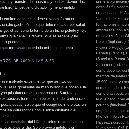
primera promoción 
ocial y maestro de maestros y padres: Javier Urra.
después fui pionera
su libro "El pequeño dictador" y he aprendido
un despacho de Coa
Vasco. En 2024 pos
lo encima de la mesa tiene a veces forma de
formaciones vincul
capricho gastronómico que debo rechazar por salud
empresarial con alg
nsigo; otras, tiene la forma de un bicho peludo y rojo,
mundiales: John Wh
forma que tiene "la rabieta" que se escapa y no
Belbin (Inglaterra)
er a guardar...
y Cecilio Regojo (E
 que me hayas recordado este experimento.
Cardon (Francia), E
(Suecia) y Robert Di
ARZO DE 2009 A LAS 8:23
Scharmer (Estados 
como docente, conf
ijo...
mentora de líderes
, ese malvado experimento, que se hizo con
15.000 horas y exc
ows (esas gominolas de malvavisco que ponen a la
documentados). Ent
 yanquis durante las barbacoas) en Stanford y
como una vocación 
tos pasivos fueron los propios hijos del profesorado,
lo que hago, creo en
pocas cosas, salvo que el código de interpretación
por eso ¡funciona! 
emos se corresponda con la ética cristiana o el
empresas-cliente s
clasista.
Michelín, Voith Pape
de las bondades del NO, los críos lo escuchan en
Haizeawindgroup, K
 ocasiones al dia. Solo provoca indefensión
Vivebiotech, Caf, Be