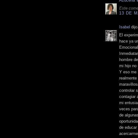
Azucena 
Este comen
13 DE M
Isabel
dijo.
El experi
hace ya un
Emocional
Inmediatam
hombre de 
mi hijo no
Y eso me h
realmente 
maravillos
controlar 
contagiar 
mi entusia
veces para
de algunas
oportunida
de educar 
acercarme