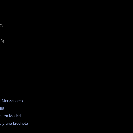
)
2)
13)
l Manzanares
ena
es en Madrid
s y una brocheta