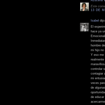
Azucena 
Este comen
13 DE M
Isabel
dijo.
El experi
hace ya un
Emocional
Inmediatam
hombre de 
mi hijo no
Y eso me h
realmente 
maravillos
controlar 
contagiar 
mi entusia
veces para
de algunas
oportunida
de educar 
acercarme