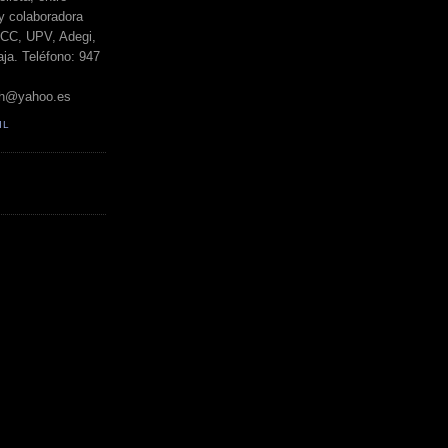
y colaboradora
BCC, UPV, Adegi,
ja. Teléfono: 947
h@yahoo.es
IL