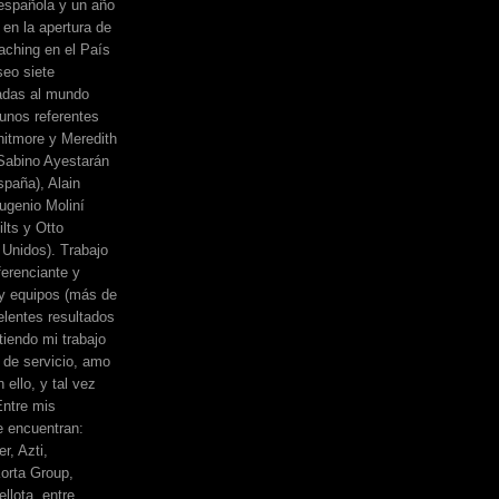
española y un año
 en la apertura de
ching en el País
eo siete
adas al mundo
unos referentes
itmore y Meredith
, Sabino Ayestarán
spaña), Alain
ugenio Moliní
lts y Otto
Unidos). Trabajo
erenciante y
 y equipos (más de
elentes resultados
iendo mi trabajo
de servicio, amo
 ello, y tal vez
Entre mis
e encuentran:
r, Azti,
orta Group,
llota, entre