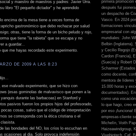
primera promoción 
ocial y maestro de maestros y padres: Javier Urra.
después fui pionera
su libro "El pequeño dictador" y he aprendido
un despacho de Coa
Vasco. En 2024 pos
lo encima de la mesa tiene a veces forma de
formaciones vincul
capricho gastronómico que debo rechazar por salud
empresarial con alg
nsigo; otras, tiene la forma de un bicho peludo y rojo,
mundiales: John Wh
forma que tiene "la rabieta" que se escapa y no
Belbin (Inglaterra)
er a guardar...
y Cecilio Regojo (E
 que me hayas recordado este experimento.
Cardon (Francia), E
(Suecia) y Robert Di
ARZO DE 2009 A LAS 8:23
Scharmer (Estados 
como docente, conf
ijo...
mentora de líderes
, ese malvado experimento, que se hizo con
15.000 horas y exc
ows (esas gominolas de malvavisco que ponen a la
documentados). Ent
 yanquis durante las barbacoas) en Stanford y
como una vocación 
tos pasivos fueron los propios hijos del profesorado,
lo que hago, creo en
pocas cosas, salvo que el código de interpretación
por eso ¡funciona! 
emos se corresponda con la ética cristiana o el
empresas-cliente s
clasista.
Michelín, Voith Pape
de las bondades del NO, los críos lo escuchan en
Haizeawindgroup, K
 ocasiones al dia. Solo provoca indefensión
Vivebiotech, Caf, Be