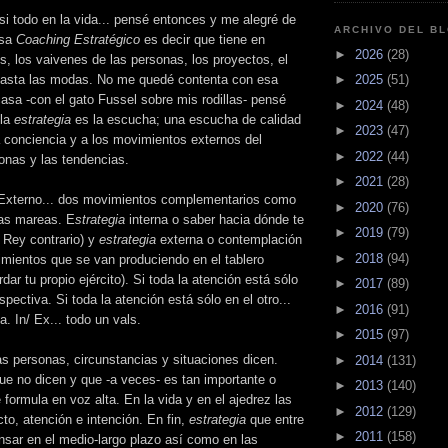
si todo en la vida... pensé entonces y me alegré de
ARCHIVO DEL B
esa
Coaching
Estratégico
es decir que tiene en
►
2026
(28)
s, los
vaivenes
de las personas, los proyectos, el
►
2025
(51)
y hasta las modas. No me quedé contenta con esa
casa -con el gato
Fussel
sobre mis rodillas- pensé
►
2024
(48)
 la
estrategia
es la escucha; una escucha de calidad
►
2023
(47)
 la conciencia y a los movimientos externos del
►
2022
(44)
onas y las tendencias.
►
2021
(28)
/ Externo... dos movimientos complementarios como
►
2020
(76)
 las mareas. E
strategia
interna o saber hacia dónde te
►
2019
(79)
l Rey contrario) y
estrategia
externa o contemplación
►
2018
(94)
imientos que se van produciendo en el tablero
dar tu propio ejército). Si toda la atención está sólo
►
2017
(89)
rspectiva. Si toda la atención está sólo en el otro...
►
2016
(91)
va.
In
/
Ex
... todo un vals.
►
2015
(97)
as personas, circunstancias y situaciones dicen.
►
2014
(131)
ue no dicen y que -a veces- es tan importante o
►
2013
(140)
formula en voz alta. En la vida y en el ajedrez las
►
2012
(129)
to, atención e intención. En fin,
estrategia
que entre
►
2011
(158)
nsar en el medio-largo plazo así como en las