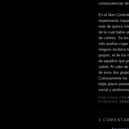
consecuencias de 
En el libro
Control
experimento inqui
más de quince min
de la cual había 
de colores. Se les
sólo podían coger
ninguno recibiría 
grupos: el de los
de aquellos que pr
salida. Al cabo de
de esos dos grupo
Curiosamente los
triple placer post
social y profesion
PUBLICADO POR
ETIQUETAS:
COAC
3 COMENTAR