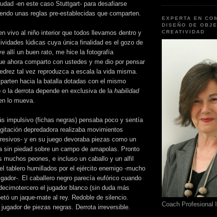
ciudad -en este caso
Stuttgart
- para
desafiarse
iendo unas reglas
pre
-establecidas que comparten.
EXPERTA EN CO
DISEÑO DE OBJE
 vivo al niño interior que todos llevamos dentro y
CREATIVIDAD
tividades
lúdicas
cuya única finalidad es el gozo de
e allí un buen rato, me hice la fotografía
ue ahora comparto con ustedes y me dio por pensar
jedrez tal vez reproduzca a escala la vida misma.
parten hacia la batalla dotadas con el mismo
nfo o la derrota depende en exclusiva de la
habilidad
en lo mueva.
ás impulsivo (fichas negras) pensaba poco y sentía
itación depredadora realizaba movimientos
gresivos- y en su juego devoraba piezas como un
a sin piedad sobre un campo de amapolas. Pronto
 muchos peones, e incluso un caballo y un alfil
el tablero humillados por el ejército enemigo -mucho
gador-. El caballero negro parecía eufórico cuando
decimotercero
el jugador blanco (sin duda más
petó un jaque-mate al rey. Redoble de silencio.
Coach Profesional 
 jugador de piezas negras. Derrota irreversible.