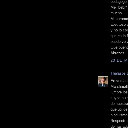
pedagogo s
Me "bebí" 
mucho.
Mi carame
apetitoso 
y no lo co
que es la 
puedo volv
Que bueno
Abrazos
20 DE M
Thalasos
d
En verdad
Marshmall
lumbre los
cuyos suje
demuestra 
que utilic
hinduismo 
Respecto 
demasiadas