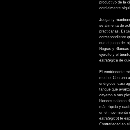
productivo de la 
cordialmente sigu
Juegan y mantienen
se alimenta de ac
practicarlas. Estuv
correspondiente q
que el juego del a
Negras y Blancas 
ejército y el triu
estratégica
de qui
El contrincante m
mucho. Con una ag
enérgicos -casi a
tanque que avanz
cayeron a sus pies
blancos salieron d
más rápido y casti
en el movimiento
estratégico
) le es
Contrariedad en el