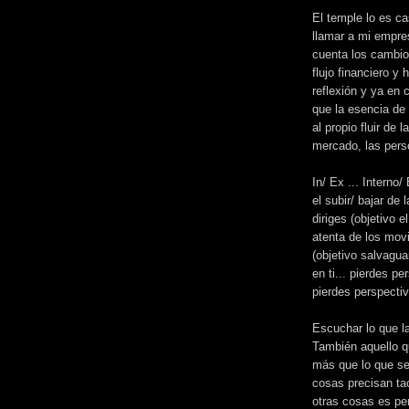
El temple lo es ca
llamar a mi empr
cuenta los cambio
flujo financiero 
reflexión y ya en 
que la esencia de
al propio fluir de
mercado, las pers
In
/
Ex
... Interno
el subir/ bajar de
diriges (objetivo e
atenta de los mov
(objetivo salvaguar
en
ti
... pierdes pe
pierdes perspecti
Escuchar lo que l
También aquello q
más que lo que se 
cosas precisan tac
otras cosas es pe