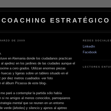
COACHING ESTRATÉGICO
MARZO DE 2009
REDES SOCIALE
LinkedIn
Facebook
o.
tuve en Alemania donde los ciudadanos practican
 al ajedrez en los jardines de las ciudades aunque el
LECTORES ENTU
oxime a cero grados. Utilizan enormes piezas
 huecas y ligeras sobre un tablero situado en el
z
por
diez
metros cuadrados -ver foto
n el
álbum
Picassa
de este blog-.
 me paré a contemplar la partida sólo había
 si no amigos al menos conocidos, parroquianos
strategia mental
que se reunen en un entorno
 verde (árboles) y silencio y ajenos al ajetreo