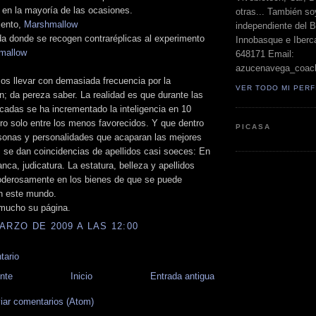
 en la mayoría de las ocasiones.
otras... También so
mento,
Marshmallow
independiente del 
a donde se recogen contraréplicas al experimento
Innobasque e Iberca
mallow
648171 Email:
azucenavega_coac
s llevar con demasiada frecuencia por la
VER TODO MI PERF
n; da pereza saber. La realidad es que durante las
cadas se ha incrementado la inteligencia en 10
ro solo entre los menos favorecidos. Y que dentro
PICASA
sonas y personalidades que acaparan las mejores
 se dan coincidencias de apellidos casi soeces: En
anca, judicatura. La estatura, belleza y apellidos
poderosamente en los bienes de que se puede
en este mundo.
mucho su página.
ARZO DE 2009 A LAS 12:00
tario
nte
Inicio
Entrada antigua
iar comentarios (Atom)