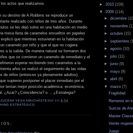
los actos que realizamos.
►
2010
(158)
▼
2009
(114)
e su destino
de A.
Robbins
se reproduce un
►
diciembre
(10
etante realizado con niños de tres años. Durante
►
noviembre
(1
utos se les dejó solos en una habitación en medio
una mesa llena de caramelos envueltos en papeles
►
octubre
(15)
 explicó que mientras estuvieran en la habitación
►
septiembre
(
 un caramelo por niño y que el que no cogiera
►
agosto
(10)
tres a la salida. De manera natural se formaron dos
►
julio
(11)
 niños que se comieron un caramelo de inmediato y el
efirieron esperar recibiendo tres caramelos a la
►
junio
(9)
 treinta años se realizó el seguimiento de las vidas
►
mayo
(9)
s de niños (entonces ya plenamente adultos).
►
abril
(6)
 que supieron
postponer
el placer inmediato por el
▼
marzo
(7)
erior tenían mejor posición académica, económica,
al. ¿Azar? ¿Coincidencia? o ... ¿Estrategia?
Fragilidad
Remeros en e
AZUCENA VEGA AMUCHÁSTEGUI
EN
8:54
HING ESTRATÉGICO
Surcos de Ar
Master Class
Veinte mujere
IOS:
Juego