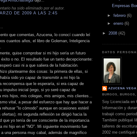
Vega Amuchástegui
dijo...
Empresas Bo
tario ha sido eliminado por el autor.
ARZO DE 2009 A LAS 2:45
►
febrero
(6)
►
enero
(6)
..
►
2008
(42)
mento que comentas, Azucena, lo conocí cuando leí
os cuantos años, el libro de Goleman, Inteligencia
.
DATOS PERSONA
ente, quise comprobar si mi hijo sería un futuro
éxito o no. El resultado fue un tanto decepcionante:
 esperó casi ni a que saliera de la habitación.
izo plantearme dos cosas: la primera de ellas, si
había sido yo capaz de transmitir a mi hijo la
a recompensa que le esperaría, si era capaz de
AZUCENA VEGA
su impulso inicial (ergo, si yo seré capaz de
BURGOS, BURGOS,
a mis hijos, mis colegas, mis amigos, mis clientes...
Soy Licenciada en 
smo vital, a pesar del esfuerzo que hay que hacer a
Información y dura
 rehusar "lo cómodo" aunque en ocasiones estéril
trabajé como perio
 ofertas); mi segunda reflexión se dirigió hacia la
También publiqué li
d que yo tenía de ser consciente de la importancia
talleres de escritur
a mi hijo en el "NO". Mi siguiente movimiento fue
2002 me certifiqué
 a una persona muy cabal, además de magnífico