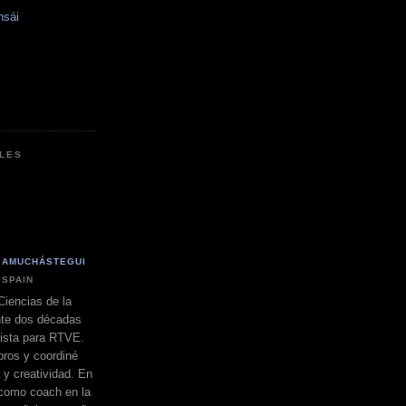
nsái
LES
 AMUCHÁSTEGUI
 SPAIN
Ciencias de la
nte dos décadas
dista para RTVE.
bros y coordiné
a y creatividad. En
 como coach en la