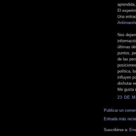
aprendida,
El experi
Una entrad
Antimarsh
Nos dejamo
informació
últimas dé
puntos, pe
de las per
posiciones
política, b
influyen 
disfrutar 
Me gusta 
23 DE M
Publicar un comen
Entrada más recie
Suscribirse a:
Env