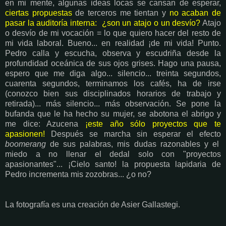
en mi mente, algunas ideas locas se cansan de esperar,
ciertas propuestas
de terceros me tientan y
no acaban de
pasar la auditoría interna: ¿son un atajo o un desvío?
Atajo
o desvío de mi vocación = lo que quiero hacer del resto de
mi vida laboral. Bueno... en realidad ¡de mi vida! Punto.
Pedro calla y escucha, observa y escudriña desde la
profundidad oceánica de sus ojos grises. Hago una pausa,
espero que me diga algo... silencio... treinta segundos,
cuarenta segundos, terminamos los cafés, ha de irse
(conozco bien sus disciplinados horarios de trabajo y
retirada)... más silencio... más observación. Se pone la
bufanda que le ha hecho su mujer, se abotona el abrigo y
me dice: Azucena
¡este año sólo proyectos que te
apasionen!
Después se marcha sin esperar el efecto
boomerang
de sus palabras, mis dudas razonables y el
miedo a no llenar el dedal solo con "proyectos
apasionantes"... ¡Cielo santo! la propuesta lapidaria de
Pedro incrementa mis zozobras... ¿o no?
La fotografía es una creación de Asier Gallastegi.