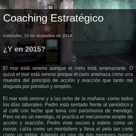
Coaching Estratégico
miércoles, 10 de diciembre de 2014
¿Y en 2015?
El mar está sereno aunque el cielo está amenazante. O
quizá el mar está sereno porque el cielo amenaza como una
muestra del principio de acción y reacción que tanto me
disgusta por primitivo y simplón.
El mar está sereno y a las ocho de la mañana -como todos
los días laborales- Pedro está sentado frente al periódico y
al café con leche que toma con parsimonia de mendigo.
Pero no es un mendigo, ni practica el mecanismo simple de
acción y reacción. Pedro viste oscuro y sobrio como un
monje, calza como un montañero y lleva el pelo tan corto
como un militar. Además es uno de mis mentores porque