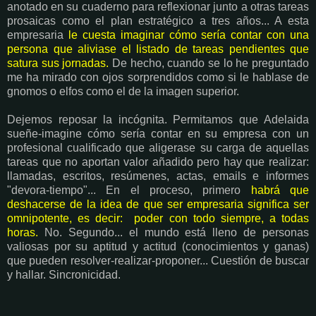
anotado en su cuaderno para reflexionar junto a otras tareas
prosaicas como el plan estratégico a tres años... A esta
empresaria
le cuesta imaginar cómo sería contar con una
persona que aliviase el listado de tareas pendientes que
satura sus jornadas.
De hecho, cuando se lo he preguntado
me ha mirado con ojos sorprendidos como si le hablase de
gnomos o elfos como el de la imagen superior.
Dejemos reposar la incógnita. Permitamos que Adelaida
sueñe-imagine cómo sería contar en su empresa con un
profesional cualificado que aligerase su carga de aquellas
tareas que no aportan valor añadido pero hay que realizar:
llamadas, escritos, resúmenes, actas, emails e informes
"devora-tiempo"... En el proceso, primero
habrá que
deshacerse de la idea de que ser empresaria significa ser
omnipotente, es decir: poder con todo siempre, a todas
horas.
No. Segundo... el mundo está lleno de personas
valiosas por su aptitud y actitud (conocimientos y ganas)
que pueden resolver-realizar-proponer... Cuestión de buscar
y hallar. Sincronicidad.