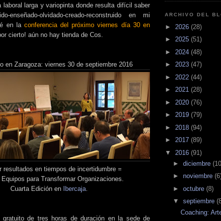
 laboral larga y variopinta donde resulta difícil saber
o-enseñado-olvidado-creado-reconstruido en mi
ARCHIVO DEL B
ré en la
conferencia del próximo viernes día 30 en
►
2026
(28)
or cierto! aún no hay tienda de Cos.
►
2025
(51)
►
2024
(48)
►
2023
(47)
ito en Zaragoza: viernes 30 de septiembre 2016
►
2022
(44)
►
2021
(28)
►
2020
(76)
►
2019
(79)
►
2018
(94)
►
2017
(89)
▼
2016
(91)
►
diciembre
(10
 resultados en tiempos de incertidumbre =
►
noviembre
(6
r Equipos para Transformar Organizaciones.
►
octubre
(8)
Cuarta Edición en
Ibercaja
.
▼
septiembre
(
Coaching: Art
r gratuito de tres horas de duración en la sede de