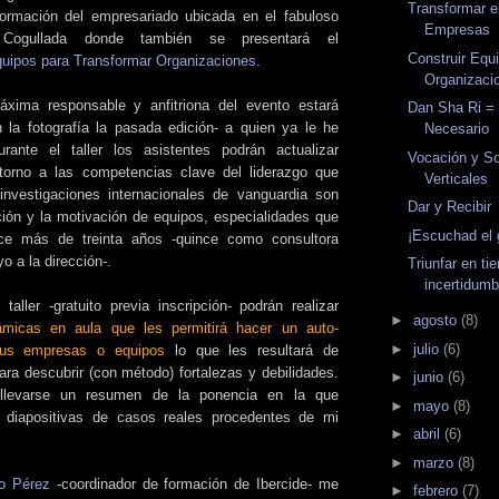
Transformar e
formación del empresariado ubicada en el fabuloso
Empresas
 Cogullada donde también se presentará el
Construir Equ
quipos para Transformar Organizaciones
.
Organizaci
xima responsable y anfitriona del evento estará
Dan Sha Ri = 
 la fotografía la pasada edición- a quien ya le he
Necesario
ante el taller los asistentes podrán actualizar
Vocación y S
torno a las competencias clave del liderazgo que
Verticales
investigaciones internacionales de vanguardia son
Dar y Recibir
ión y la motivación de equipos, especialidades que
¡Escuchad el g
ce más de treinta años -quince como consultora
o a la dirección-.
Triunfar en t
incertidumb
taller -gratuito previa inscripción- podrán realizar
►
agosto
(8)
ámicas en aula que les permitirá hacer un auto-
►
julio
(6)
 sus empresas o equipos
lo que les resultará de
ara descubrir (con método) fortalezas y debilidades.
►
junio
(6)
llevarse un resumen de la ponencia en la que
►
mayo
(8)
ta diapositivas de casos reales procedentes de mi
►
abril
(6)
►
marzo
(8)
to Pérez
-coordinador de formación de Ibercide- me
►
febrero
(7)