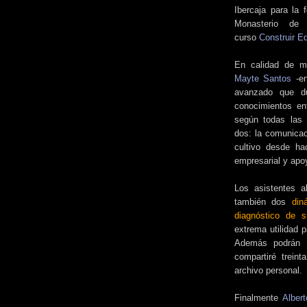
Ibercaja para la 
Monasterio de
curso
Construir E
En calidad de má
Mayte Santos
-en
avanzado que dur
conocimientos en
según todas las 
dos: la comunicac
cultivo desde ha
empresarial y apoy
Los asistentes al 
también dos
din
diagnóstico de
extrema utilidad p
Además podrán 
compartiré trein
archivo personal.
Finalmente
Alber