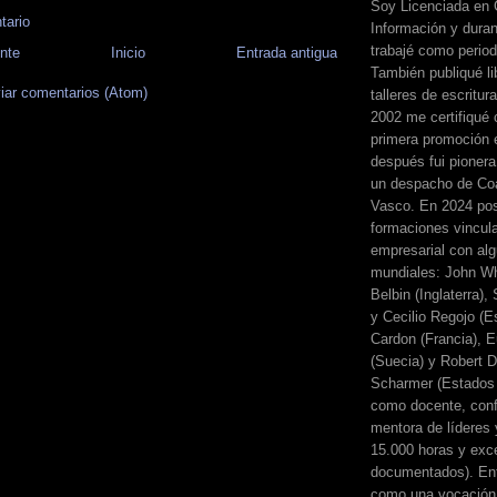
Soy Licenciada en 
tario
Información y dura
trabajé como perio
nte
Inicio
Entrada antigua
También publiqué li
iar comentarios (Atom)
talleres de escritur
2002 me certifiqué
primera promoción 
después fui pionera
un despacho de Coa
Vasco. En 2024 pos
formaciones vincul
empresarial con alg
mundiales: John Wh
Belbin (Inglaterra)
y Cecilio Regojo (E
Cardon (Francia), E
(Suecia) y Robert Di
Scharmer (Estados 
como docente, conf
mentora de líderes
15.000 horas y exc
documentados). Ent
como una vocación 