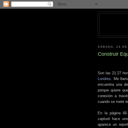
SÁBADO, 24 DE
Construir Eq
Son las 21.27 hor
Londres
. Me lla
encuentra una d
porque quiere qu
conexión a travé
cuando se mete en
En la página 6
capturé hace uno
aparece un repor