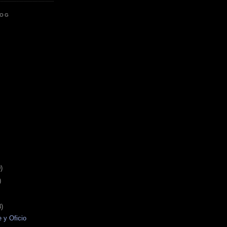
LOG
)
)
8)
e y Oficio