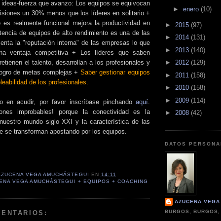
 ideas-fuerza que avanzo: Los equipos se equivocan
►
enero
(10)
isiones un 30% menos que los líderes en solitario +
es realmente funcional mejora la productividad en
►
2015
(97)
encia de equipos de alto rendimiento es una de las
►
2014
(131)
menta la "reputación interna" de las empresas lo que
►
2013
(140)
na ventaja competitiva + Los líderes que saben
►
2012
(129)
retienen el talento, desarrollan a los profesionales y
 logro de metas complejas +
Saber gestionar equipos
►
2011
(158)
eabilidad de los profesionales.
►
2010
(158)
►
2009
(114)
do en acudir, por favor inscríbase pinchando
aquí
.
ones improbables! porque la conectividad es la
►
2008
(42)
 nuestro mundo siglo XXI y la característica de las
e se transforman apostando por los equipos.
DATOS PERSONA
AZUCENA VEGA AMUCHÁSTEGUI
EN
14:11
ENA VEGA AMUCHÁSTEGUI + EQUIPOS + COACHING
AZUCENA VEGA
BURGOS, BURGOS,
MENTARIOS: