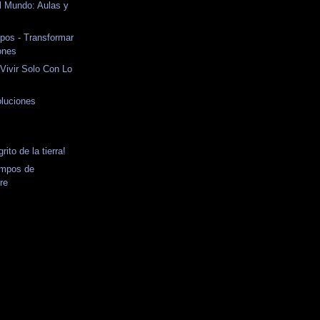
l Mundo: Aulas y
ipos - Transformar
ones
Vivir Solo Con Lo
oluciones
rito de la tierra!
iempos de
re