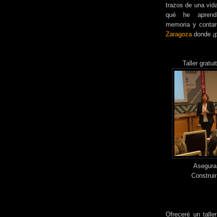
trazos de una vida
qué he aprendid
memoria y conta
Zaragoza
donde ¡p
Taller gratu
Asegurar
Construi
Ofreceré un talle