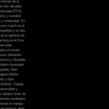
Ciencias de la
nte dos décadas
dista para RTVE.
bros y coordiné
a y creatividad. En
 como coach en la
española y un año
 en la apertura de
ching en el País
eo siete
adas al mundo
unos referentes
itmore y Meredith
, Sabino Ayestarán
spaña), Alain
ugenio Moliní
lts y Otto
Unidos). Trabajo
erenciante y
 y equipos (más de
elentes resultados
iendo mi trabajo
de servicio, amo