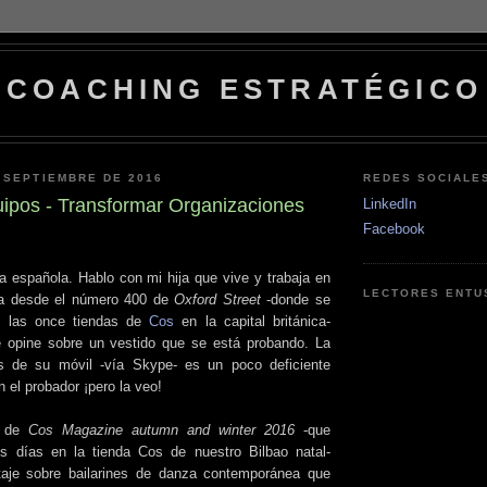
COACHING ESTRATÉGICO
 SEPTIEMBRE DE 2016
REDES SOCIALE
uipos - Transformar Organizaciones
LinkedIn
Facebook
a española. Hablo con mi hija que vive y trabaja en
LECTORES ENTU
ma desde el número 400 de
Oxford Street
-donde se
e las once tiendas de
Cos
en la capital británica-
e opine sobre un vestido que se está probando. La
s de su móvil -vía Skype- es un poco deficiente
 el probador ¡pero la veo!
6 de
Cos Magazine autumn and winter 2016
-que
s días en la tienda Cos de nuestro Bilbao natal-
taje sobre bailarines de danza contemporánea que