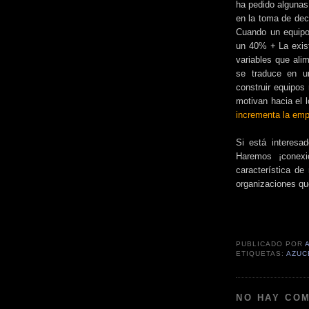
ha pedido algunas
en la toma de dec
Cuando un equipo 
un 40% + La exist
variables que ali
se traduce en u
construir equipos 
motivan hacia el
incrementa la empl
Si está interesa
Haremos ¡conexi
característica de
organizaciones qu
PUBLICADO POR
ETIQUETAS:
AZUC
NO HAY CO