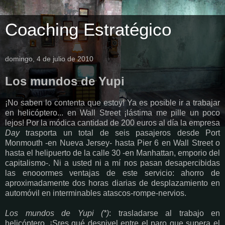
Coaching Estratégico
domingo, 4 de julio de 2010
Los mundos de Yupi
¡No saben lo contenta que estoy! Ya es posible ir a trabajar
en helicóptero... en Wall Street ¡lástima me pille un poco
lejos! Por la módica cantidad de 200 euros al día la empresa
Day
trasporta un total de seis pasajeros desde Port
Monmouth -en Nueva Jersey- hasta Pier 6 en Wall Street o
hasta el helipuerto de la calle 30 -en Manhattan, emporio del
capitalismo-. Ni a usted ni a mí nos pasan desapercibidas
las enooormes ventajas de este servicio: ahorro de
aproximadamente dos horas diarias de desplazamiento en
automóvil en interminables atascos-rompe-nervios.
Los mundos de Yupi (*)
: trasladarse al trabajo en
helicóptero. ¡Sres qué desnivel entre el paro que supera el