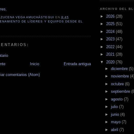
rres
.
ARCHIVO DEL B
►
2026
(28)
AZUCENA VEGA AMUCHÁSTEGUI
EN
8:45
ENAMIENTO DE LÍDERES Y EQUIPOS DESDE EL
►
2025
(51)
►
2024
(48)
►
2023
(47)
MENTARIOS:
►
2022
(44)
►
2021
(28)
tario
▼
2020
(76)
nte
Inicio
Entrada antigua
►
diciembre
(5)
iar comentarios (Atom)
►
noviembre
(4
►
octubre
(6)
►
septiembre
(
►
agosto
(7)
►
julio
(7)
►
junio
(4)
►
mayo
(7)
►
abril
(7)