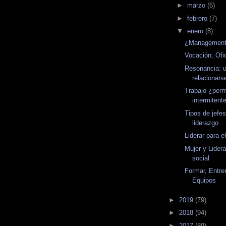
►
marzo
(6)
►
febrero
(7)
▼
enero
(8)
¿Management?
Vocación, Ofi
Resonancia: 
relacionars
Trabajo ¿per
intermitent
Tipos de jefes
liderazgo
Liderar para e
Mujer y Lider
social
Formar, Entre
Equipos
►
2019
(79)
►
2018
(94)
►
2017
(89)