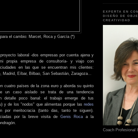
EXPERTA EN CO
DISEÑO DE OBJE
CREATIVIDAD
 para el cambio: Marcet, Roca y García (*)
 proyecto laboral -dos empresas por cuenta ajena y
i propia empresa de consultoría- y viajo con
 ciudades en las que se encuentran mis clientes:
 Madrid, Eíbar, Bilbao, San Sebastián, Zaragoza...
 en cuatro países de la zona euro y aborda su quinto
e un caso aislado se trata de una tendencia
n detalle poco banal: el trabajo emerge de tus
bu) y de los "nodos" que alimentas porque las
redes
n por meritocracia (tanto das, tanto te siguen).
iciadas por la breve visita de
Genis Roca
a la
ondragón.
Coach Profesional 