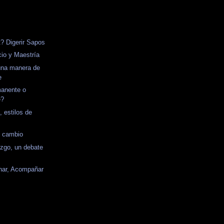
 Digerir Sapos
cio y Maestría
una manera de
e
manente o
e?
, estilos de
l cambio
azgo, un debate
nar, Acompañar