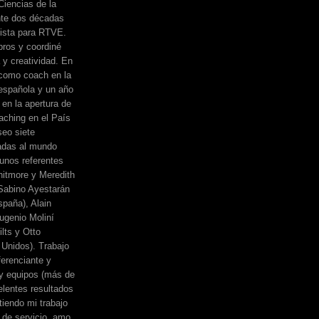
Ciencias de la
nte dos décadas
dista para RTVE.
bros y coordiné
a y creatividad. En
 como coach en la
española y un año
 en la apertura de
ching en el País
eo siete
adas al mundo
unos referentes
itmore y Meredith
, Sabino Ayestarán
spaña), Alain
ugenio Moliní
lts y Otto
Unidos). Trabajo
erenciante y
 y equipos (más de
elentes resultados
iendo mi trabajo
de servicio, amo