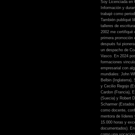
Soy Licenciada en 
Información y dura
trabajé como perio
También publiqué li
talleres de escritur
2002 me certifiqué
primera promoción 
después fui pionera
un despacho de Coa
Vasco. En 2024 pos
formaciones vincul
empresarial con alg
mundiales: John Wh
Belbin (Inglaterra)
y Cecilio Regojo (E
Cardon (Francia), E
(Suecia) y Robert Di
Scharmer (Estados 
como docente, conf
mentora de líderes
15.000 horas y exc
documentados). Ent
como una vocación 