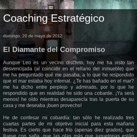
Coaching Estratégico
domingo, 20 de mayo de 2012
El Diamante del Compromiso
Aunque Leo es un vecino discreto, hoy me ha visto tan
desvencijada (al coincidir en el rellano del inmueble) que
me ha preguntado qué me pasaba, a lo que he respondido
que el mar estaba hoy infernal. ¿Te has bañado en el mar?
me ha dicho entre perplejo y admirado, por lo que he
respondido que en realidad he sido una cobarde. ¡Ya será
menos! he oído mientras desaparecía tras la puerta de su
casa y me deseaba ¡buen provecho!
He de confesar mi cobardía: tan sólo he realizado tres
cuartas partes de mi objetivo inicial para esta mañana
festiva. Es cierto que hace frío (apenas diez grados), que
llueve con saña, que las olas más que juguetonas están