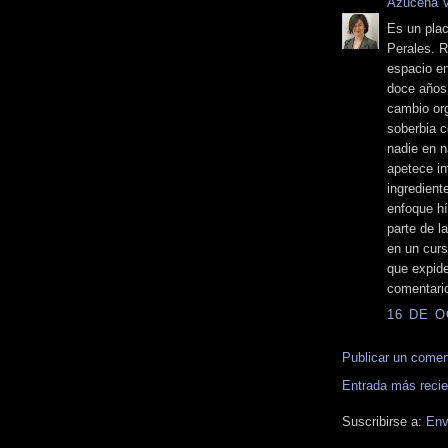
Azucena 
Es un pla
Perales. R
espacio en
doce años 
cambio org
soberbia c
nadie en n
apetece in
ingredient
enfoque hí
parte de l
en un curs
que expide
comentario
16 DE O
Publicar un comen
Entrada más recie
Suscribirse a:
Env