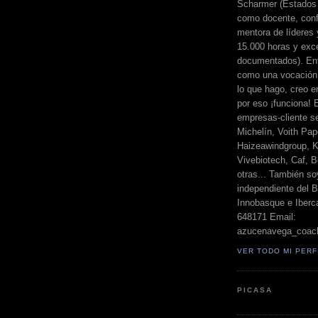
Scharmer (Estados 
como docente, conf
mentora de líderes
15.000 horas y exc
documentados). Ent
como una vocación 
lo que hago, creo en
por eso ¡funciona! 
empresas-cliente s
Michelín, Voith Pape
Haizeawindgroup, K
Vivebiotech, Caf, Be
otras... También so
independiente del 
Innobasque e Iberca
648171 Email:
azucenavega_coac
VER TODO MI PERF
PICASA