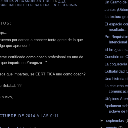
AZUCENA VEGA AMUCHÁSTEGUI
EN
6:21
Un Gramo de 
SUPERACIÓN + TERESA PERALES + IBERCAJA
Juntos ¡Obte
La textura gru
IOS:
El espacio co
resultado...
jo...
Pre-Requisito
ucena por darnos a conocer tanta gente de la que
Intencional
lgo que aprender!!
El fin ¿justif
Cuestión de C
berse certificado como coach profesional en uno de
 que imparto en Zaragoza.. "
La coqueterí
Culbabilidad 
rsos que impartes, se CERTIFICA uno como coach?
Una historia d
de BetaLab ??
La escucha c
comunicac
e nuevo,
Utópicos Ater
Apalancar sob
¡¡clave de f
CTUBRE DE 2014 A LAS 0:11
►
septiembre
(
►
agosto
(7)