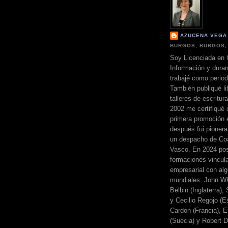
AZUCENA VEGA
BURGOS, BURGOS,
Soy Licenciada en 
Información y dura
trabajé como perio
También publiqué li
talleres de escritur
2002 me certifiqué
primera promoción 
después fui pionera
un despacho de Coa
Vasco. En 2024 pos
formaciones vincul
empresarial con alg
mundiales: John Wh
Belbin (Inglaterra)
y Cecilio Regojo (E
Cardon (Francia), E
(Suecia) y Robert Di