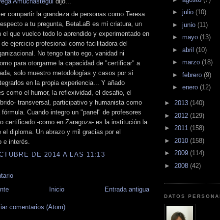
Vega Amuchástegui
dijo...
►
julio
(10)
cer compartir la grandeza de personas como Teresa
especto a tu pregunta, BetaLaB es mi criatura, un
►
junio
(11)
 el que vuelco todo lo aprendido y experimentado en
►
mayo
(13)
de ejercicio profesional como facilitadora del
►
abril
(10)
anizacional. No tengo tanto ego, vanidad ni
►
marzo
(18)
omo para otorgarme la capacidad de "certificar" a
ada, solo muestro metodologías y casos por si
►
febrero
(9)
tegrarlos en la propia experiencia... Y añado
►
enero
(12)
es como el humor, la reflexividad, el desafio, el
brido- transversal, participativo y humanista como
►
2013
(140)
a fórmula. Cuando integro un "panel" de profesores
►
2012
(129)
o certificado -como en Zaragoza- es la institución la
►
2011
(158)
 el diploma. Un abrazo y mil gracias por el
►
2010
(158)
 e interés.
►
2009
(114)
CTUBRE DE 2014 A LAS 11:13
►
2008
(42)
tario
nte
Inicio
Entrada antigua
DATOS PERSONA
iar comentarios (Atom)