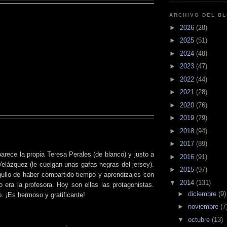
ARCHIVO DEL B
►
2026
(28)
►
2025
(51)
►
2024
(48)
►
2023
(47)
►
2022
(44)
►
2021
(28)
►
2020
(76)
►
2019
(79)
►
2018
(94)
►
2017
(89)
parece la propia Teresa Perales (de blanco) y justo a
►
2016
(91)
Velázquez (le cuelgan unas gafas negras del jersey).
►
2015
(97)
gullo de haber compartido tiempo y aprendizajes con
▼
2014
(131)
o era la profesora. Hoy son ellas las protagonistas.
►
diciembre
(9)
lo. ¡Es hermoso y gratificante!
►
noviembre
(7
▼
octubre
(13)