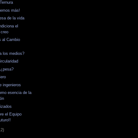
Ternura
nemos más!
esa de la vida
ndiciona el
 creo
s al Cambio
ica los medios?
ircularidad
a ¿pesa?
Cero
e ingenieros
omo esencia de la
ión
rizados
re el Equipo
uturo!!
12)