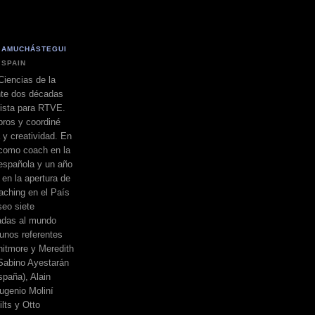
 AMUCHÁSTEGUI
 SPAIN
Ciencias de la
nte dos décadas
dista para RTVE.
bros y coordiné
a y creatividad. En
 como coach en la
española y un año
 en la apertura de
ching en el País
eo siete
adas al mundo
unos referentes
itmore y Meredith
, Sabino Ayestarán
spaña), Alain
ugenio Moliní
lts y Otto