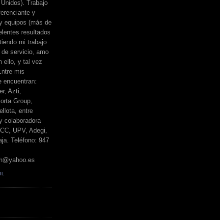
Unidos). Trabajo
erenciante y
 y equipos (más de
elentes resultados
iendo mi trabajo
de servicio, amo
 ello, y tal vez
Entre mis
e encuentran:
r, Azti,
orta Group,
llota, entre
y colaboradora
BCC, UPV, Adegi,
ja. Teléfono: 947
h@yahoo.es
IL