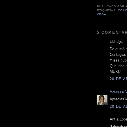
PUBLICADO POR
ETIQUETAS:
COAC
VEGA
5 COMENTAR
ELI dijo...
Da gustó e
Contagias 
Y esa nube
Que idea t
MUXU
20 DE A
Azucena 
Aprecias l
20 DE A
Antía Lópe
"laborator