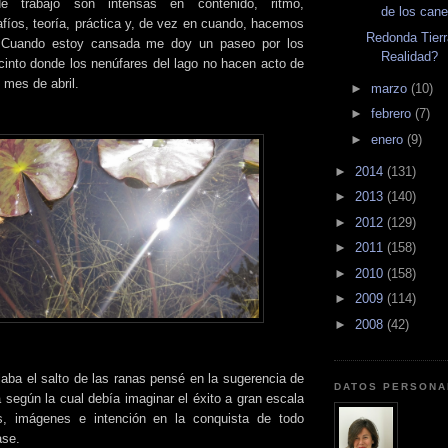
e trabajo son intensas en contenido, ritmo,
de los can
afíos, teoría, práctica y, de vez en cuando, hacemos
Redonda Tier
 Cuando estoy cansada me doy un paseo por los
Realidad?
ecinto donde los nenúfares del lago no hacen acto de
 mes de abril.
►
marzo
(10)
►
febrero
(7)
►
enero
(9)
►
2014
(131)
►
2013
(140)
►
2012
(129)
►
2011
(158)
►
2010
(158)
►
2009
(114)
►
2008
(42)
aba el salto de las ranas pensé en la sugerencia de
DATOS PERSONA
 según la cual debía imaginar el éxito a gran escala
s, imágenes e intención en la conquista de todo
ase.