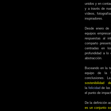
unidos y en conta
y a través de nu
vídeos, fotografí
inspiradores.
Desde enero de 
equipos empresari
respuestas al in
comparto presenta
centradas en lo
profundidad a lo 
abstracción.
Buceando en la te
equipo de la U
conclusiones. L
sostenibilidad
la
felicidad
de las 
el punto de impac
De la definición a
es un conjunto so