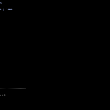
es
ra ¿Plana
LES