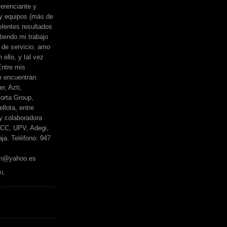
erenciante y
 y equipos (más de
elentes resultados
iendo mi trabajo
de servicio, amo
 ello, y tal vez
Entre mis
e encuentran:
r, Azti,
orta Group,
llota, entre
y colaboradora
BCC, UPV, Adegi,
ja. Teléfono: 947
h@yahoo.es
IL