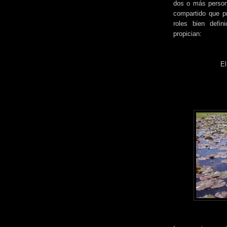
dos o más persona
compartido que pr
roles bien defin
propician:
El