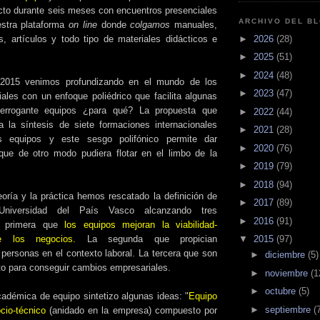
cto durante seis meses con encuentros presenciales
ARCHIVO DEL B
estra plataforma
on line
donde
colgamos
manuales,
►
2026
(28)
as, artículos y todo tipo de materiales didácticos e
►
2025
(51)
►
2024
(48)
2015 venimos profundizando en el mundo de los
►
2023
(47)
ales con un enfoque poliédrico que facilita algunas
terrogante equipos ¿para qué? La propuesta que
►
2022
(44)
 la síntesis de siete formaciones internacionales
►
2021
(28)
s equipos y este sesgo polifónico permite dar
►
2020
(76)
que de otro modo pudiera flotar en el limbo de la
►
2019
(79)
►
2018
(94)
oría y la práctica hemos rescatado la definición de
►
2017
(89)
niversidad del País Vasco alcanzando tres
►
2016
(91)
a primera que
los equipos mejoran la viabilidad-
▼
2015
(97)
 de los negocios.
La segunda que propician
personas en el contexto laboral. La tercera que son
►
diciembre
(5)
to para conseguir cambios empresariales.
►
noviembre
(1
►
octubre
(5)
cadémica de equipo sintetizo algunas ideas: "
Equipo
►
septiembre
(
cio-técnico
(anidado en la empresa) compuesto por