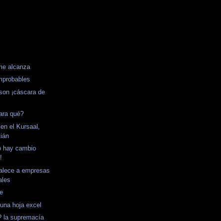
me alcanza
mprobables
son ¡cáscara de
ara qué?
en el Kursaal,
ián
no hay cambio
!
talece a empresas
ales
te
 una hoja excel
? la supremacía