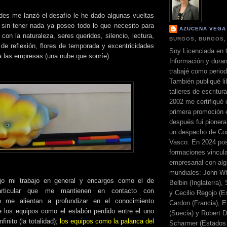
es me lanzó el desafío le he dado algunas vueltas
sin tener nada ya poseo todo lo que necesito para
AZUCENA VEGA
o con la naturaleza, seres queridos, silencio, lectura,
BURGOS, BURGOS,
 de reflexión, flores de temporada y excentricidades
Soy Licenciada en 
 a las empresas (una nube que sonríe)...
Información y dura
trabajé como perio
También publiqué li
talleres de escritur
2002 me certifiqué
primera promoción 
después fui pionera
un despacho de Coa
Vasco. En 2024 pos
formaciones vincul
empresarial con alg
mundiales: John Wh
jo mi trabajo en general y encargos como el de
Belbin (Inglaterra)
rticular que me mantienen en contacto con
y Cecilio Regojo (E
e me alientan a profundizar en el conocimiento
Cardon (Francia), E
de los equipos como el eslabón perdido entre el uno
(Suecia) y Robert Di
infinito (la totalidad);
los equipos como la palanca del
Scharmer (Estados 