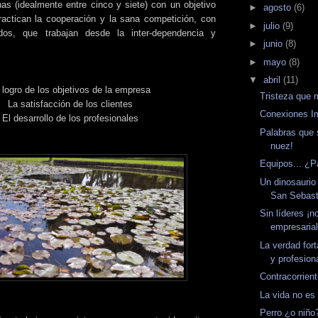
s (idealmente entre cinco y siete) con un objetivo
►
agosto
(6)
actican la cooperación y la sana competición, con
►
julio
(9)
idos, que trabajan desde la inter-dependencia y
►
junio
(8)
►
mayo
(8)
▼
abril
(11)
 logro de los objetivos de la empresa
Tristeza que 
La satisfacción de los clientes
Conexiones I
El desarrollo de los profesionales
Palabras que 
nuez!
Equipos... ¿P
Un dinosaurio 
San Sebast
Sin líderes ¡
empresarial
La verdad for
y profesion
Contracorrien
La vida no es
Perro ¿o niño