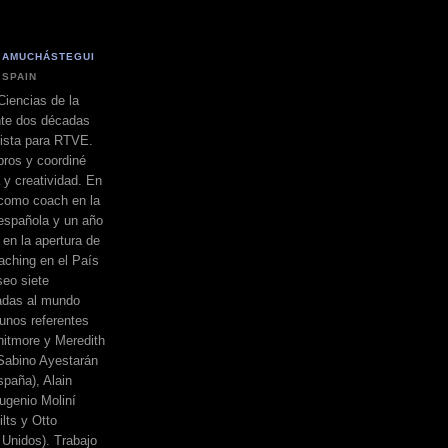
 AMUCHÁSTEGUI
 SPAIN
Ciencias de la
nte dos décadas
dista para RTVE.
bros y coordiné
a y creatividad. En
 como coach en la
española y un año
 en la apertura de
ching en el País
eo siete
adas al mundo
unos referentes
itmore y Meredith
, Sabino Ayestarán
spaña), Alain
ugenio Moliní
lts y Otto
Unidos). Trabajo