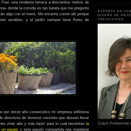
 Fran
-una modesta terraza a doscientos metros de
iona- donde la comida es tan barata que me pregunto
EXPERTA EN CO
rán algo con el menú. Me encanta comer allí porque
DISEÑO DE OBJE
te amables, y el jardín siempre tiene flores de
CREATIVIDAD
e por tercer año consecutivo mi empresa anfitriona
de directivos de diversos sectores que desean llevar
Coach Profesional 
nes ¡más alto y más lejos! para lo cual necesitan
la
e un equipo
y esta pasión compartida nos mantiene