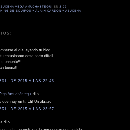
AZUCENA VEGA AMUCHÁSTEGUI
EN
2:52
HING DE EQUIPOS + ALAIN CARDON + AZUCENA
IOS:
mpezar el día leyendo tu blog.
tu entusiasmo cosa harto difícil
 sonriente!!!
an buena!!!
BRIL DE 2015 A LAS 22:46
Vega Amuchástegui
dijo...
o que ¡hay en ti, Eli! Un abrazo.
BRIL DE 2015 A LAS 23:57
z dijo...
io de vida con pretexto de aprendizaje compartido