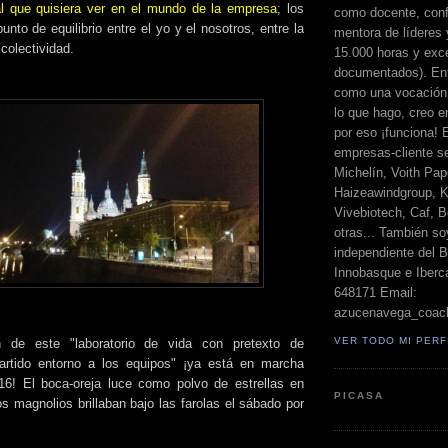
al que quisiera ver en el mundo de la empresa
; los
como docente, conf
nto de equilibrio entre el yo y el nosotros, entre la
mentora de líderes
 colectividad.
15.000 horas y exc
documentados). Ent
como una vocación 
lo que hago, creo en
por eso ¡funciona! 
empresas-cliente s
Michelín, Voith Pape
Haizeawindgroup, K
Vivebiotech, Caf, Be
otras... También so
independiente del 
Innobasque e Iberca
648171 Email:
azucenavega_coac
VER TODO MI PERF
n de este "laboratorio de vida con pretexto de
artido entorno a los equipos" ¡ya está en marcha
16! El boca-oreja luce como polvo de estrellas en
PICASA
s magnolios brillaban bajo las farolas el sábado por