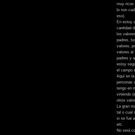
muy ricos 
lo son cad
eso).
En estoy a
cantidad d
los valore
padres, tu
valores, p
valores a
padres y 
estoy segu
el campo e
Aquí en la
personas q
tengo en m
viniendo (
otros valo
La gran ma
tal o cual
si se fue 
etc.
No será co