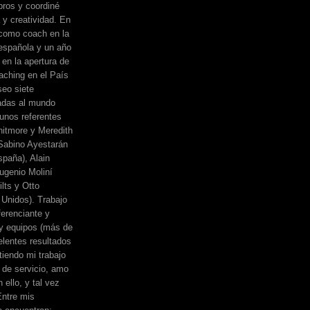
bros y coordiné
a y creatividad. En
 como coach en la
española y un año
 en la apertura de
ching en el País
eo siete
adas al mundo
unos referentes
itmore y Meredith
, Sabino Ayestarán
spaña), Alain
ugenio Moliní
lts y Otto
Unidos). Trabajo
erenciante y
 y equipos (más de
elentes resultados
iendo mi trabajo
de servicio, amo
 ello, y tal vez
Entre mis