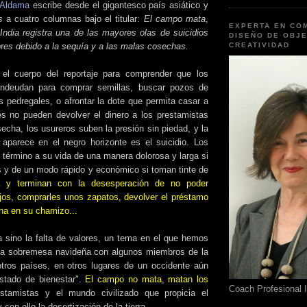
 Aldama
escribe desde el gigantesco país asiático y
ís
a cuatro columnas bajo el titular:
El campo mata
,
EXPERTA EN CO
India registra una de las mayores olas de suicidios
DISEÑO DE OBJE
ores debido a la sequía y a las malas cosechas.
CREATIVIDAD
el cuerpo del reportaje para comprender que los
ndeudan para comprar semillas, buscar pozos de
s pedregales, o afrontar la dote que permita casar a
s no pueden devolver el dinero a los prestamistas
echa, los usureros suben la presión sin piedad, y la
aparece en el negro horizonte es el suicidio. Los
 término a su vida de una manera dolorosa y larga si
as y de un modo rápido y económico si toman tinte de
a y terminan con la desesperación de no poder
ijos, comprarles unos zapatos, devolver el préstamo
na en su chamizo...
sino la falta de valores, un tema en el que hemos
la sobremesa navideña con algunos miembros de la
otros países, en otros lugares de un occidente aún
estado de bienestar".
El campo no mata, matan los
Coach Profesional 
estamistas y el mundo civilizado que propicia el
 con ello la desertización de la tierra.