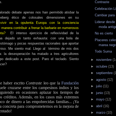
Contraste
s.
Celebración L
lorado debate apenas nos han permitido atisbar la
Cambiar para
eberg ético de colosales dimensiones en su
Liderar desde
ivir en la opulenta Europa con la conciencia
moda antig
 manera contribuir a frenar la barbarie en numerosos
neta?
El intenso ejercicio de reflexividad de la
No es cierto
a dejado un tanto exhausta: con una bola de
Placeres celes
estómago y pocas respuestas racionales que aportar
marea negr
iso. Me siento mal. Llego al término de mis dos
Todo Suma
a: la desesperación ha matado a tres agricultores
mpo dedicado a este post. Paro el teclado. Siento
►
noviembre
(1
cer?
►
octubre
(13)
►
septiembre
(
►
agosto
(12)
e haber escrito
Contraste
leo que la
Fundación
►
julio
(11)
ele cruzarse entre los campesinos indios y los
iguiendo en ocasiones aplazar los tiempos de
►
junio
(13)
os créditos. Además, en los casos más extremos
►
mayo
(12)
o de dinero a las empobrecidas familias... ¡Ya
►
abril
(16)
a concreta para comprometernos en la mejora de
entado!
►
marzo
(10)