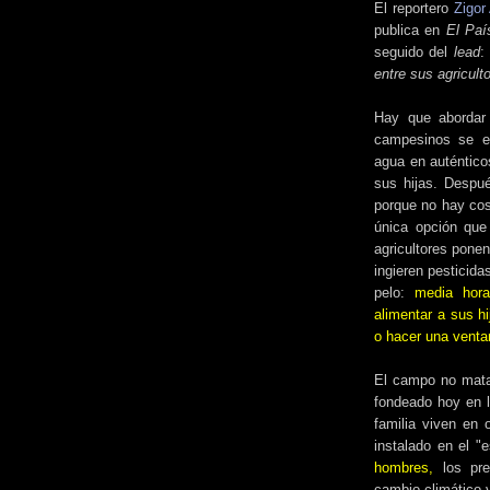
El reportero
Zigor
publica en
El Pa
seguido del
lead
:
entre sus agricult
Hay que abordar 
campesinos se e
agua en auténtico
sus hijas. Despué
porque no hay cos
única opción que 
agricultores ponen
ingieren pesticid
pelo:
media hor
alimentar a sus h
o hacer una venta
El campo no mata 
fondeado hoy en 
familia viven en 
instalado en el "
hombres,
los pr
cambio climático y