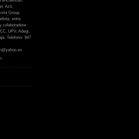
e encuentran:
r, Azti,
orta Group,
llota, entre
y colaboradora
BCC, UPV, Adegi,
ja. Teléfono: 947
h@yahoo.es
IL