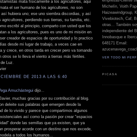
empresas-cliente s
stamistas mata físicamente a los agricultores, aquí
Michelín, Voith Pape
 mata el ser humano de los agricultores, no son
Haizeawindgroup, K
 así hubiera uno; ese uno siembra discordias, y así
Vivebiotech, Caf, Be
 agricultores, perdiendo sus tierras, su familia, etc.
otras... También so
mo escribí al principio, comparto con usted que los
independiente del 
tan a los agricultores, pues es uno de mi misión en
Innobasque e Iberca
 ser creador de espacios de oportunidad y lo practico
648171 Email:
días desde mi lugar de trabajo, a veces cae en
azucenavega_coac
ra y crece, en otros tarda en crecer pero va tomando
 otros se lo lleva el viento a tierras más fértiles.
VER TODO MI PERF
 de Luz.
ier
PICASA
ICIEMBRE DE 2013 A LAS 6:40
Vega Amuchástegui
dijo...
avier, muchas gracias por su contribución al blog.
on deleite sus palabras que emergen desde la
ad de lo vivido y parece que compartimos algunos
xistenciales así como la pasión por crear "espacios
idad" donde las semillas que ya existen, que ya
an prosperar acorde con un destino que nos excede,
modela a todos los humanos...