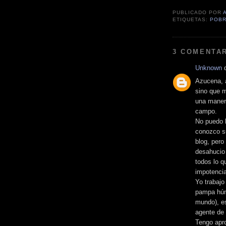
PUBLICADO POR
ETIQUETAS:
POBR
3 COMENTAR
Unknown
d
Azucena, a
sino que m
una manera
campo.
No puedo h
conozco su
blog, pero
desahucio 
todos lo q
impotencia
Yo trabajo
pampa húm
mundo), es
agente de 
Tengo apr