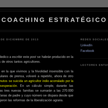
COACHING ESTRATÉGICO
 DE DICIEMBRE DE 2013
REDES SOCIALE
LinkedIn
Facebook
dedico a escribir este
post
se habrán producido en la
s de otros tantos agricultores.
LECTORES ENTU
 en la que vivimos y la frivolidad insensible con la
ulares de prensa, volveré a repetirlo, ahora de otro
utos se suicida un agricultor indio acorralado por la
sesperación.
En un cálculo simple,
durante las
as
tres nuevas familias se sumarán a las 270.000
fanas de padre y cuyo número se dispara desde que
jeron las reformas de la liberalización agraria.