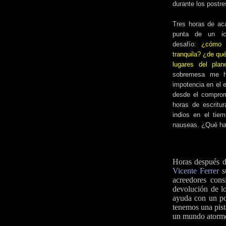
durante los postre
Tres horas de aca
punta de un ic
desafío:
¿cómo v
tranquila? ¿de qué
lugares del pla
sobremesa me h
impotencia en el 
desde el comprom
horas de escritur
indios en el tie
nauseas. ¿Qué ha
Horas después d
Vicente Ferrer
su
acreedores cons
devolución de l
ayuda con un poc
tenemos una pist
un mundo atorm