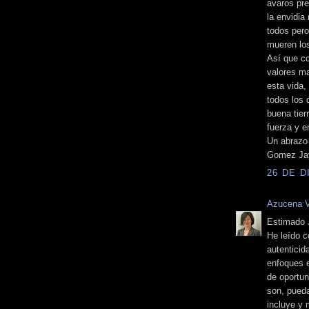
avaros pre
la envidia
todos pero
mueren los
Así que co
valores ma
esta vida,
todos los 
buena tier
fuerza y en
Un abrazo
Gomez Jav
26 DE D
Azucena 
Estimado J
He leído c
autenticid
enfoques e
de oportun
son, pued
incluye y 