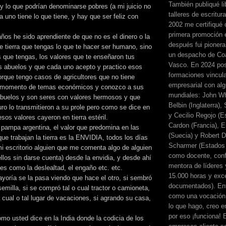
También publiqué li
y lo que podrían denominarse pobres (a mi juicio no
talleres de escritur
a uno tiene lo que tiene, y hay que ser feliz con
2002 me certifiqué
primera promoción 
ños he sido aprendiente de que no es el dinero o la
después fui pionera
e tierra que tengas lo que te hacer ser humano, sino
un despacho de Coa
s que tengas, los valores que te enseñaron tus
Vasco. En 2024 pos
s abuelos y que cada uno acepto y practico esos
formaciones vincul
orque tengo casos de agricultores que no tiene
empresarial con alg
l momento de temas económicos y conozco a sus
mundiales: John Wh
abuelos y son seres con valores hermosos y que
Belbin (Inglaterra)
ro lo transmitieron a su prole pero como se dice en
y Cecilio Regojo (E
sos valores cayeron en tierra estéril.
Cardon (Francia), E
 pampa argentina, el valor que predomina en las
(Suecia) y Robert Di
ue trabajan la tierra es la ENVIDIA, todos los días
Scharmer (Estados 
i escritorio alguien que me comenta algo de alguien
como docente, conf
ellos sin darse cuenta) desde la envidia, y desde ahí
mentora de líderes
res como la deslealtad, el engaño etc. etc.
15.000 horas y exc
yoría se la pasa viendo que hace el otro, si sembró
documentados). Ent
 semilla, si se compró tal o cual tractor o camioneta,
como una vocación 
a cual o tal lugar de vacaciones, si agrando su casa,
lo que hago, creo en
por eso ¡funciona! 
mo usted dice en la India donde la codicia de los