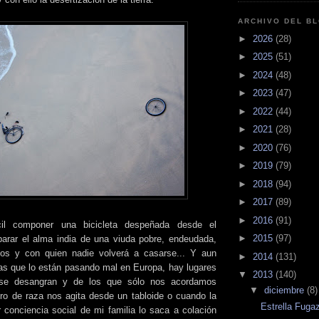
ARCHIVO DEL B
►
2026
(28)
►
2025
(51)
►
2024
(48)
►
2023
(47)
►
2022
(44)
►
2021
(28)
►
2020
(76)
►
2019
(79)
►
2018
(94)
►
2017
(89)
►
2016
(91)
il componer una bicicleta despeñada desde el
►
2015
(97)
parar el alma india de una viuda pobre, endeudada,
jos y con quien nadie volverá a casarse... Y aun
►
2014
(131)
as que lo están pasando mal en Europa, hay lugares
▼
2013
(140)
 se desangran y de los que sólo nos acordamos
▼
diciembre
(8)
ro de raza nos agita desde un tabloide o cuando la
Estrella Fuga
conciencia social de mi familia lo saca a colación