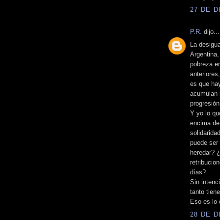
27 DE D
P.R.
dijo...
La desigua
Argentina,
pobreza e
anteriores
es que ha
acumulan i
progresión
Y yo lo qu
encima de 
solidarida
puede ser 
heredar? ¿
retribuci
días?
Sin intenc
tanto tien
Eso es lo 
28 DE D