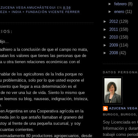
►
febrero
(8)
AZUCENA VEGA AMUCHÁSTEGUI
EN
8:59
►
enero
(11)
EZA + INDIA + FUNDACIÓN VICENTE FERRER
►
2012
(129)
►
2011
(158)
IOS:
►
2010
(158)
ijo...
►
2009
(114)
dhiero a la conclusión de que el campo no mata,
►
2008
(42)
atan los valores que tienes las personas que de
 u otra tienen relaciones económicas con el
DATOS PERSONA
ablar de los agricultores de la India porque no
 problemática, solo por lo que usted expone el
 siento que llegar a esa determinación es el
de no ver una luz de vida. Siento lo mismo que
ue leemos su blog, nauseas, indignación, tristeza,
.
AZUCENA VEGA
 en Argentina en una Cooperativa agrícola en la
BURGOS, BURGOS,
eda (en lo que antaño llamaban el granero del
Soy Licenciada en 
toy al frente de una pequeña sucursal, y soy
Información y dura
cuantas corrientes.
trabajé como perio
oximadamente 80 productores agropecuarios, desde