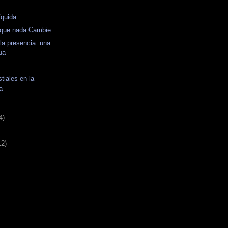
íquida
 que nada Cambie
 la presencia: una
ua
tiales en la
a
4)
12)