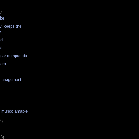
)
ebe
y, keeps the
y
ad
l
hogar compartido
tera
 management
un mundo amable
4)
13)