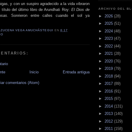
igas, y con un suspiro agradecido a la vida vibraron
ARCHIVO DEL B
 título del último libro de Arundhati Roy:
El Dios de
osas
. Sonrieron entre calles cuando el sol ya
►
2026
(28)
►
2025
(51)
AZUCENA VEGA AMUCHÁSTEGUI
EN
6:17
►
2024
(48)
CO
►
2023
(47)
►
2022
(44)
MENTARIOS:
►
2021
(28)
►
2020
(76)
tario
►
2019
(79)
nte
Inicio
Entrada antigua
►
2018
(94)
iar comentarios (Atom)
►
2017
(89)
►
2016
(91)
►
2015
(97)
►
2014
(131)
►
2013
(140)
►
2012
(129)
►
2011
(158)