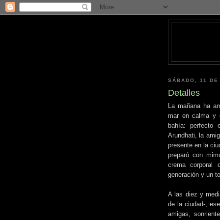
SÁBADO, 11 DE
Detalles
La mañana ha ama
mar en calma y el
bahía: perfecto 
Arundhati, la amig
presente en la ciu
preparó con mimo
crema corporal
generación y un t
A las diez y media
de la ciudad-, ese
amigas, sonrient