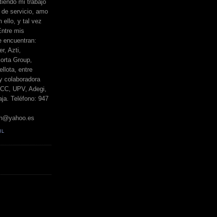
iendo mi trabajo
de servicio, amo
 ello, y tal vez
Entre mis
e encuentran:
r, Azti,
orta Group,
llota, entre
y colaboradora
BCC, UPV, Adegi,
ja. Teléfono: 947
h@yahoo.es
IL