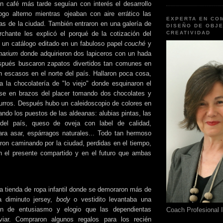
 café más tarde seguían con interés el desarrollo
ogo alterno mientras ojeaban con aire errático las
EXPERTA EN CO
as de la ciudad. También entraron en una galería de
DISEÑO DE OBJE
chante les explicó el porqué de la cotización del
CREATIVIDAD
on un catálogo editado en un fabuloso papel
couché
y
narium
donde adquirieron dos lapiceros con un hada
espués buscaron zapatos divertidos tan comunes en
n escasos en el norte del país. Hallaron poca cosa,
 la chocolatería de "lo viejo" donde esquinaron el
rse en brazos del placer tomando dos chocolates y
rros. Después hubo un caleidoscopio de colores en
ando los puestos de las aldeanas: alubias pintas, las
del país, queso de oveja con label de calidad,
ara asar, espárragos naturales... Todo tan hermoso
ron caminando por la ciudad, perdidas en el tiempo,
n el presente compartido y en el futuro que ambas
 la tienda de ropa infantil donde se demoraron más de
a diminuto jersey,
body
o vestidito levantaba una
ón de entusiasmo y elogio que las dependientas
Coach Profesional 
iar. Compraron algunos regalos para los recién