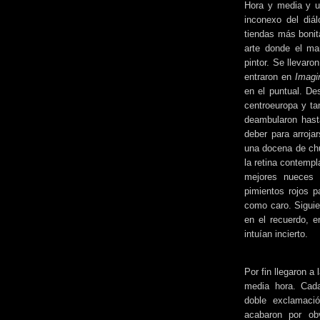
Hora y media y un
inconexo del diál
tiendas más bonit
arte donde el mar
pintor. Se llevar
entraron en
Imagi
en el puntual. D
centroeuropa y ta
deambularon hasta
deber para arroja
una docena de chu
la retina contempl
mejores nueces 
pimientos rojos p
como caro. Siguie
en el recuerdo, e
intuían incierto.
Por fin llegaron a
media hora. Cad
doble exclamaci
acabaron por obv