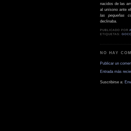
nacidos de las am
al unísono ante el
las pequeñas c
declinaba.
PUBLICADO POR
ETIQUETAS:
GOC
NO HAY CO
Publicar un comen
Entrada más recie
Suscribirse a:
Env