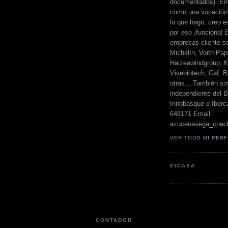
documentados). Ent
como una vocación 
lo que hago, creo en
por eso ¡funciona! 
empresas-cliente s
Michelín, Voith Pape
Haizeawindgroup, K
Vivebiotech, Caf, Be
otras... También so
independiente del 
Innobasque e Iberca
648171 Email:
azucenavega_coac
VER TODO MI PERF
PICASA
CONTADOR