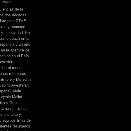
 SPAIN
Ciencias de la
nte dos décadas
dista para RTVE.
bros y coordiné
a y creatividad. En
 como coach en la
española y un año
 en la apertura de
ching en el País
eo siete
adas al mundo
unos referentes
itmore y Meredith
, Sabino Ayestarán
spaña), Alain
ugenio Moliní
lts y Otto
Unidos). Trabajo
erenciante y
 y equipos (más de
elentes resultados