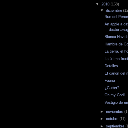
▼
2010
(158)
▼
diciembre
(12
Rue del Perc
An apple a da
doctor awa
Blanca Navid
Hambre de Go
La tierra, el 
La última fron
Detalles
El canon del
Fauna
¿Gutter?
Oh my God!
Vestigio de 
►
noviembre
(1
►
octubre
(11)
►
septiembre
(