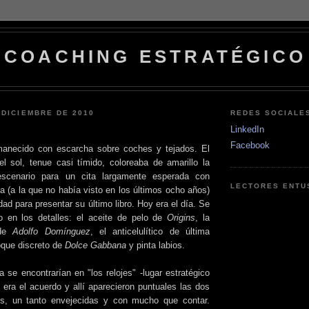
COACHING ESTRATÉGICO
 DICIEMBRE DE 2010
REDES SOCIALE
LinkedIn
Facebook
necido con escarcha sobre coches y tejados. El
 sol, tenue casi tímido, coloreaba de amarillo la
escenario para un cita largamente esperada con
LECTORES ENTU
a (a la que no había visto en los últimos ocho años)
dad para presentar su último libro. Hoy era el día. Se
 en los detalles: el aceite de pelo de
Origins
, la
 de
Adolfo
Domínguez
, el anticelulítico de última
oque discreto de
Dolce Gabbana
y pinta labios.
 se encontrarían en "los relojes" -lugar estratégico
 era el acuerdo y allí aparecieron puntuales las dos
es, un tanto envejecidas y con mucho que contar.