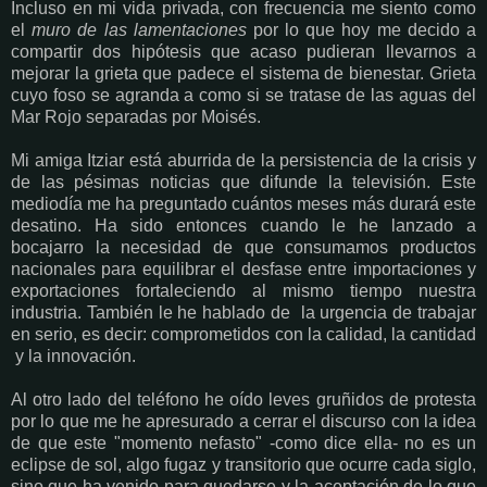
Incluso en mi vida privada, con frecuencia me siento como
el
muro de las lamentaciones
por lo que hoy me decido a
compartir dos hipótesis que acaso pudieran llevarnos a
mejorar la grieta que padece el sistema de bienestar. Grieta
cuyo foso se agranda a como si se tratase de las aguas del
Mar Rojo separadas por Moisés.
Mi amiga Itziar está aburrida de la persistencia de la crisis y
de las pésimas noticias que difunde la televisión. Este
mediodía me ha preguntado cuántos meses más durará este
desatino. Ha sido entonces cuando le he lanzado a
bocajarro la necesidad de que consumamos productos
nacionales para equilibrar el desfase entre importaciones y
exportaciones fortaleciendo al mismo tiempo nuestra
industria. También le he hablado de la urgencia de trabajar
en serio, es decir: comprometidos con la calidad, la cantidad
y la innovación.
Al otro lado del teléfono he oído leves gruñidos de protesta
por lo que me he apresurado a cerrar el discurso con la idea
de que este "momento nefasto" -como dice ella- no es un
eclipse de sol, algo fugaz y transitorio que ocurre cada siglo,
sino que ha venido para quedarse y la aceptación de lo que