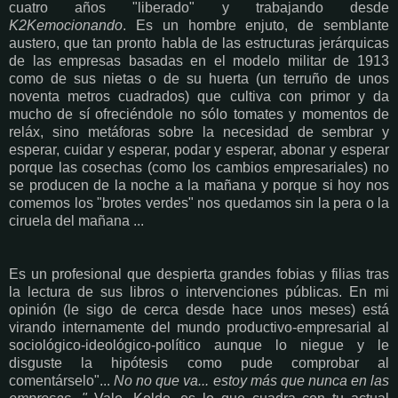
cuatro años "liberado" y trabajando desde
K2Kemocionando
. Es un hombre enjuto, de semblante
austero, que tan pronto habla de las estructuras jerárquicas
de las empresas basadas en el modelo militar de 1913
como de sus nietas o de su huerta (un terruño de unos
noventa metros cuadrados) que cultiva con primor y da
mucho de sí ofreciéndole no sólo tomates y momentos de
reláx, sino metáforas sobre la necesidad de sembrar y
esperar, cuidar y esperar, podar y esperar, abonar y esperar
porque las cosechas (como los cambios empresariales) no
se producen de la noche a la mañana y porque si hoy nos
comemos los "brotes verdes" nos quedamos sin la pera o la
ciruela del mañana ...
Es un profesional que despierta grandes fobias y filias tras
la lectura de sus libros o intervenciones públicas. En mi
opinión (le sigo de cerca desde hace unos meses) está
virando internamente del mundo productivo-empresarial al
sociológico-ideológico-político aunque lo niegue y le
disguste la hipótesis como pude comprobar al
comentárselo"...
No no que va... estoy más que nunca en las