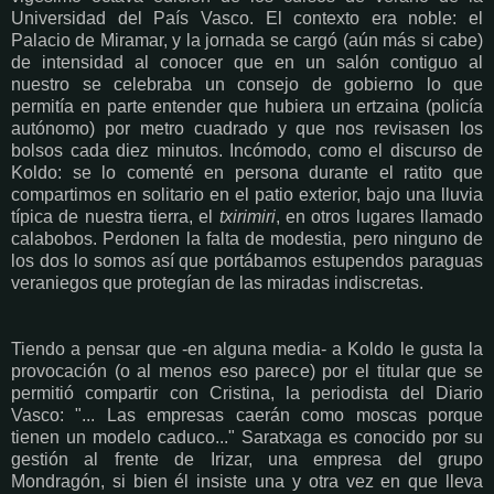
Universidad del País Vasco. El contexto era noble: el
Palacio de Miramar, y la jornada se cargó (aún más si cabe)
de intensidad al conocer que en un salón contiguo al
nuestro se celebraba un consejo de gobierno lo que
permitía en parte entender que hubiera un ertzaina (policía
autónomo) por metro cuadrado y que nos revisasen los
bolsos cada diez minutos. Incómodo, como el discurso de
Koldo: se lo comenté en persona durante el ratito que
compartimos en solitario en el patio exterior, bajo una lluvia
típica de nuestra tierra, el
txirimiri
, en otros lugares llamado
calabobos. Perdonen la falta de modestia, pero ninguno de
los dos lo somos así que portábamos estupendos paraguas
veraniegos que protegían de las miradas indiscretas.
Tiendo a pensar que -en alguna media- a Koldo le gusta la
provocación (o al menos eso parece) por el titular que se
permitió compartir con Cristina, la periodista del Diario
Vasco: "... Las empresas caerán como moscas porque
tienen un modelo caduco..." Saratxaga es conocido por su
gestión al frente de Irizar, una empresa del grupo
Mondragón, si bien él insiste una y otra vez en que lleva