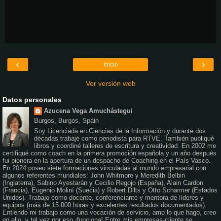
‹
›
Inicio
Ver versión web
Datos personales
Azucena Vega Amuchástegui
Burgos, Burgos, Spain
Soy Licenciada en Ciencias de la Información y durante dos
décadas trabajé como periodista para RTVE. También publiqué
libros y coordiné talleres de escritura y creatividad. En 2002 me
certifiqué como coach en la primera promoción española y un año después
fui pionera en la apertura de un despacho de Coaching en el País Vasco.
En 2024 poseo siete formaciones vinculadas al mundo empresarial con
algunos referentes mundiales: John Whitmore y Meredith Belbin
(Inglaterra), Sabino Ayestarán y Cecilio Regojo (España), Alain Cardon
(Francia), Eugenio Moliní (Suecia) y Robert Dilts y Otto Scharmer (Estados
Unidos). Trabajo como docente, conferenciante y mentora de líderes y
equipos (más de 15.000 horas y excelentes resultados documentados).
Entiendo mi trabajo como una vocación de servicio, amo lo que hago, creo
en ello, y tal vez por eso ¡funciona! Entre mis empresas-cliente se