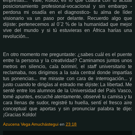
empresas..."
Vale, Koldo, es lo que cuadra con tu actual
posicionamiento profesional-vocacional y sin embargo -
perdona mi osadía en el diagnostico- tu alma de líder
visionario va un paso por delante. Recuerdo algo que
dijiste: pertenecemos al 0´2 % de la humanidad que mejor
vive del mundo y si tú estuvieras en África harías una
revolución...
En otro momento me preguntaste: ¿sabes cuál es el puente
entre la persona y la creatividad? Caminamos juntos unos
metros en silencio, caía
txirimiri,
el
staff
universitario te
reclamaba, nos dirigimos a la sala central donde impartías
tus ponencias... me miraste con cara de interrogación... y
justo cuando te dirigías al estrado me dijiste: La libertad. Me
senté entre los alumnos de la Universidad del País Vasco,
tomé apuntes, escuché atentamente, observé tu camisa y tu
cara llenas de sudor, registré tu huella, sentí el fresco aire
conceptual que aportas y sin pronunciar palabra te dije:
¡Gracias Koldo!
Azucena Vega Amuchástegui
en
23:18