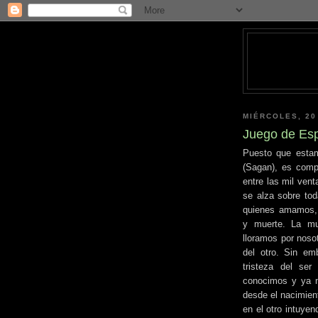
MIÉRCOLES, 20
Juego de Es
Puesto que estam
(Sagan), es compr
entre las mil vent
se alza sobre tod
quienes amamos, 
y muerte. La m
lloramos por nosot
del otro. Sin emb
tristeza del se
conocimos y ya n
desde el nacimien
en el otro intuye