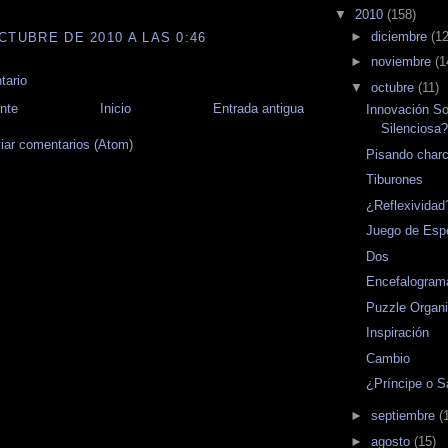
▼
2010
(158)
►
diciembre
(12
CTUBRE DE 2010 A LAS 0:46
►
noviembre
(1
tario
▼
octubre
(11)
nte
Inicio
Entrada antigua
Innovación So
Silenciosa
iar comentarios (Atom)
Pisando charc
Tiburones
¿Reflexividad
Juego de Esp
Dos
Encefalogram
Puzzle Organi
Inspiración
Cambio
¿Príncipe o 
►
septiembre
(
►
agosto
(15)