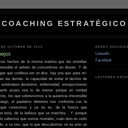
COACHING ESTRATÉGICO
 DE OCTUBRE DE 2010
REDES SOCIALE
pejos
LinkedIn
Facebook
os hechos de la misma materia que las estrellas
ensible el anhelo de convertirnos en dioses. Y de
ajas que conlleva ser un dios, hay una que -para mi-
LECTORES ENTU
as las demás: la capacidad de evitar el declive de
entiéndase desánimo, enfermedad, envejecimiento
uerte acaso sea lo de menos porque en verdad
ros, los que sobrevivimos a la ausencia irreversible
argo, el paulatino deterioro nos confronta con la
r que conocimos y ya no es, de la fuerza que
o está, de la belleza que se marchita... Y aunque
to sabemos que somos mortales, cuán duro es verlo
ndo, a su vez, que lo que descubrimos no es sino un