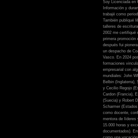
Soy Licenciada en 
Información y dura
trabajé como perio
También publiqué li
talleres de escritur
2002 me certifiqué
primera promoción 
después fui pionera
un despacho de Coa
Vasco. En 2024 pos
formaciones vincul
empresarial con alg
mundiales: John Wh
Belbin (Inglaterra)
y Cecilio Regojo (E
Cardon (Francia), E
(Suecia) y Robert Di
Scharmer (Estados 
como docente, conf
mentora de líderes
15.000 horas y exc
documentados). Ent
como una vocación 