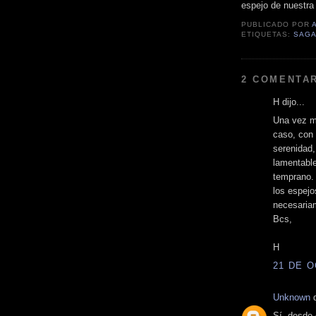
espejo de nuestra
PUBLICADO POR
ETIQUETAS:
SAG
2 COMENTAR
H dijo...
Una vez m
caso, con
serenidad,
lamentabl
temprano. 
los espej
necesariam
Bcs,
H
21 DE O
Unknown
d
Sí, desde 