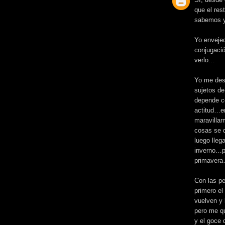
que el res
sabemos y
Yo envejec
conjugaci
verlo…
Yo me des
sujetos d
depende c
actitud…en
maravillar
cosas se d
luego lleg
inverno…p
primaver
Con las pe
primero el
vuelven y
pero me qu
y el goce 