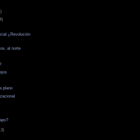
)
4)
cial ¿Revolución
?
os, al norte
?
ejos
a plano
zacional
Sapo?
13)