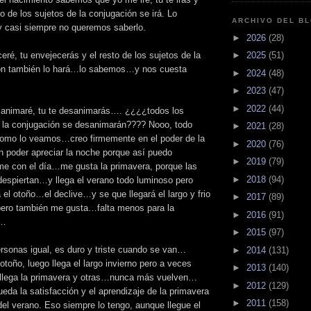
to de los sujetos de la conjugación se irá. Lo
ARCHIVO DEL B
 casi siempre no queremos saberlo.
►
2026
(28)
eré, tu envejecerás y el resto de los sujetos de la
►
2025
(51)
ón también lo hará…lo sabemos…y nos cuesta
►
2024
(48)
►
2023
(47)
►
2022
(44)
animaré, tu te desanimarás…. ¿¿¿¿todos los
e la conjugación se desanimarán???? Nooo, todo
►
2021
(28)
omo lo veamos…creo firmemente en el poder de la
►
2020
(76)
 poder apreciar la noche porque así puedo
►
2019
(79)
me con el día…me gusta la primavera, porque las
►
2018
(94)
espiertan…y llega el verano todo luminoso pero
a el otoño…el declive…y se que llegará el largo y frio
►
2017
(89)
ero también me gusta…falta menos para la
►
2016
(91)
a…
►
2015
(97)
rsonas igual, es duro y triste cuando se van…
►
2014
(131)
 otoño, luego llega el largo invierno pero a veces
►
2013
(140)
 llega la primavera y otras…nunca más vuelven…
►
2012
(129)
eda la satisfacción y el aprendizaje de la primavera
►
2011
(158)
del verano. Eso siempre lo tengo, aunque llegue el