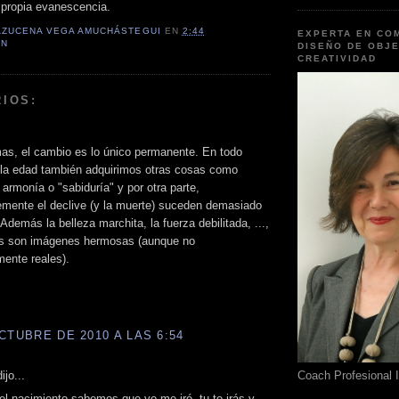
 propia evanescencia.
AZUCENA VEGA AMUCHÁSTEGUI
EN
2:44
EXPERTA EN CO
AN
DISEÑO DE OBJE
CREATIVIDAD
IOS:
as, el cambio es lo único permanente. En todo
 la edad también adquirimos otras cosas como
 armonía o "sabiduría" y por otra parte,
emente el declive (y la muerte) suceden demasiado
Además la belleza marchita, la fuerza debilitada, ...,
os son imágenes hermosas (aunque no
ente reales).
CTUBRE DE 2010 A LAS 6:54
ijo...
Coach Profesional 
el nacimiento sabemos que yo me iré, tu te irás y