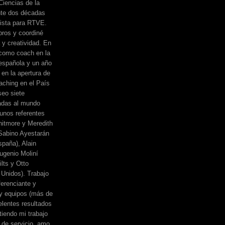
Ciencias de la
nte dos décadas
dista para RTVE.
bros y coordiné
a y creatividad. En
 como coach en la
española y un año
 en la apertura de
ching en el País
eo siete
adas al mundo
unos referentes
itmore y Meredith
, Sabino Ayestarán
spaña), Alain
ugenio Moliní
lts y Otto
Unidos). Trabajo
erenciante y
 y equipos (más de
elentes resultados
iendo mi trabajo
de servicio, amo