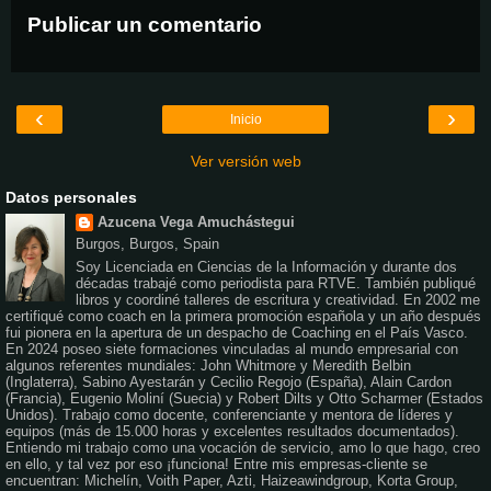
Publicar un comentario
‹
›
Inicio
Ver versión web
Datos personales
Azucena Vega Amuchástegui
Burgos, Burgos, Spain
Soy Licenciada en Ciencias de la Información y durante dos
décadas trabajé como periodista para RTVE. También publiqué
libros y coordiné talleres de escritura y creatividad. En 2002 me
certifiqué como coach en la primera promoción española y un año después
fui pionera en la apertura de un despacho de Coaching en el País Vasco.
En 2024 poseo siete formaciones vinculadas al mundo empresarial con
algunos referentes mundiales: John Whitmore y Meredith Belbin
(Inglaterra), Sabino Ayestarán y Cecilio Regojo (España), Alain Cardon
(Francia), Eugenio Moliní (Suecia) y Robert Dilts y Otto Scharmer (Estados
Unidos). Trabajo como docente, conferenciante y mentora de líderes y
equipos (más de 15.000 horas y excelentes resultados documentados).
Entiendo mi trabajo como una vocación de servicio, amo lo que hago, creo
en ello, y tal vez por eso ¡funciona! Entre mis empresas-cliente se
encuentran: Michelín, Voith Paper, Azti, Haizeawindgroup, Korta Group,