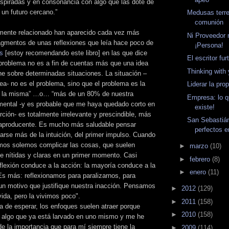
nspiradas y en consonancia con algo que las dote de
 un futuro cercano.”
Medusas terre
comunión
mente relacionado han aparecido cada vez más
Ni Proveedor n
ragmentos de unas reflexiones que leía hace poco de
¡Persona!
s
[estoy recomendando este libro] en las que dice
El escritor fu
problema no es a fin de cuentas más que una idea
Thinking with 
ne sobre determinadas situaciones. La situación –
ea- no es el problema, sino que el problema es la
Liderar la pro
e la misma” …o… “más de un 80% de nuestra
Empresa: lo q
mental -y es probable que me haya quedado corto en
existe!
rción- es totalmente irrelevante y prescindible, más
San Sebastián
raproducente. Es mucho más saludable pensar
perfectos e
arse más de la intuición, del primer impulso. Cuando
amos solemos complicar las cosas, que suelen
►
marzo
(10)
e nítidas y claras en un primer momento. Casi
►
febrero
(8)
flexión conduce a la acción: la mayoría conduce a la
►
enero
(11)
 Es más: reflexionamos para paralizarnos, para
un motivo que justifique nuestra inacción. Pensamos
►
2012
(129)
ida, pero la vivimos poco".
►
2011
(158)
 de esperar, los enfoques suelen atraer porque
►
2010
(158)
n algo que ya está larvado en uno mismo y me he
e la importancia que para mí siempre tiene la
►
2009
(114)