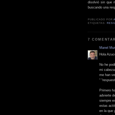
disolvió sin que 
buscando una res
PUBLICADO POR
ETIQUETAS:
RESI
7 COMENTAR
Manel Mu
Hola Azuc
No he podi
mi cabeza
me han ven
“ “respues
Primero ha
advierte d
siempre es 
estas acti
en la que