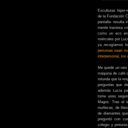
Esculturas hiper-
de la Fundación C
pantalla- resulta
mente traviesa cr
como un eco en 
miércoles por Luc
ya recogíamos lo
personas sean más
interpersonal, lo
Me quedé un rato 
máquina de café 
rotunda que la res
preguntas que d
además Lucía pa
tome unos segund
Magos. Tras el in
muñecas, de libro
de diamantes que 
preguntó con cur
colegio y pintura