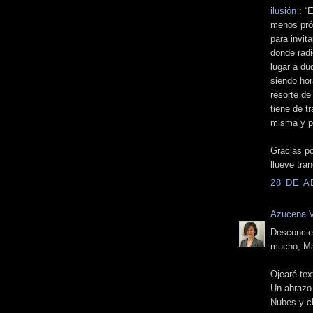
ilusión
: “E
menos próx
para invit
donde radi
lugar a du
siendo hor
resorte de
tiene de t
misma y pa
Gracias po
llueve tra
28 DE A
Azucena 
Desconcier
mucho, Ma
Ojearé tex
Un abrazo
Nubes y cl