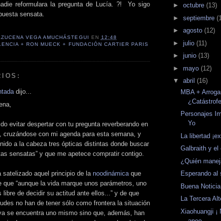
nadie reformulara la pregunta de Lucía. ?! Yo sigo
►
octubre
(13)
puesta sensata.
►
septiembre
(
►
agosto
(12)
AZUCENA VEGA AMUCHÁSTEGUI
EN
12:48
►
julio
(11)
LENCIA + RON MUECK + FUNDACIÓN CARTIER PARIS
►
junio
(13)
►
mayo
(12)
IOS:
▼
abril
(16)
ntada
dijo...
MBA + Arrogan
¿Catástrof
ena,
Personajes I
Yo
do evitar despertar con tu pregunta reverberando en
, cruzándose con mi agenda para esta semana, y
La libertad ¡ex
ido a la cabeza tres ópticas distintas donde buscar
Galbraith y el
tas sensatas” y que me apetece compratir contigo.
¿Quién manej
 satelizado aquel principio de la
noodinámica
que
Esperando al 
e que “aunque la vida marque unos parámetros, uno
Buena Notici
libre de decidir su actitud ante ellos...” y de que
La Tercera Alt
tudes no han de tener sólo como frontera la situación
Xiaohuangji ¡
 ya se encuentra uno mismo sino que, además, han
apeo