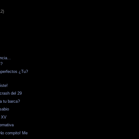
12)
cia...
e?
mperfectos ¿Tu?
iste!
 crash del 29
a tu barca?
sabio
a XV
ernativa
 No compito! Me