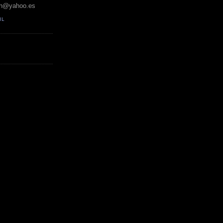
h@yahoo.es
IL