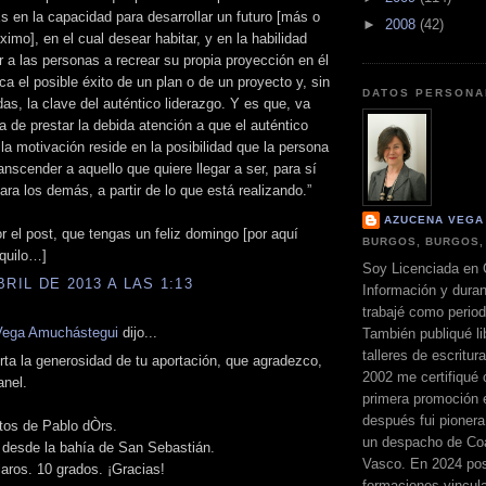
s en la capacidad para desarrollar un futuro [más o
►
2008
(42)
imo], en el cual desear habitar, y en la habilidad
ar a las personas a recrear su propia proyección en él
ca el posible éxito de un plan o de un proyecto y, sin
DATOS PERSONA
das, la clave del auténtico liderazgo. Y es que, va
a de prestar la debida atención a que el auténtico
 la motivación reside en la posibilidad que la persona
ranscender a aquello que quiere llegar a ser, para sí
ra los demás, a partir de lo que está realizando.”
AZUCENA VEGA
r el post, que tengas un feliz domingo [por aquí
BURGOS, BURGOS,
nquilo…]
Soy Licenciada en 
BRIL DE 2013 A LAS 1:13
Información y dura
trabajé como perio
Vega Amuchástegui
dijo...
También publiqué li
talleres de escritur
ta la generosidad de tu aportación, que agradezco,
2002 me certifiqué
nel.
primera promoción 
después fui pionera
tos de Pablo dÒrs.
un despacho de Coa
 desde la bahía de San Sebastián.
Vasco. En 2024 pos
aros. 10 grados. ¡Gracias!
formaciones vincul