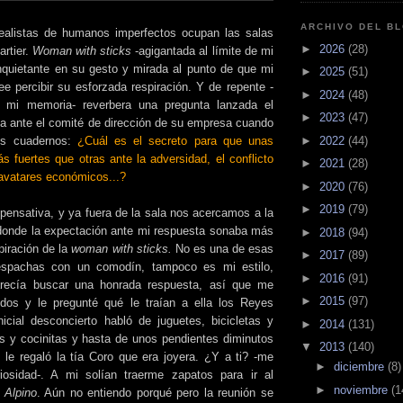
ARCHIVO DEL B
realistas de humanos imperfectos ocupan las salas
►
2026
(28)
artier.
Woman with sticks
-agigantada al límite de mi
 inquietante en su gesto y mirada al punto de que mi
►
2025
(51)
ee percibir su esforzada respiración. Y de repente -
►
2024
(48)
mi memoria- reverbera una pregunta lanzada el
►
2023
(47)
ia ante el comité de dirección de su empresa cuando
►
2022
(44)
s cuadernos:
¿Cuál es el secreto para que unas
 fuertes que otras ante la adversidad, el conflicto
►
2021
(28)
s avatares económicos...?
►
2020
(76)
►
2019
(79)
pensativa, y ya fuera de la sala nos acercamos a la
donde la expectación ante mi respuesta sonaba más
►
2018
(94)
piración de la
woman with sticks.
No es una de esas
►
2017
(89)
espachas con un comodín, tampoco es mi estilo,
►
2016
(91)
recía buscar una honrada respuesta, así que me
►
2015
(97)
os y le pregunté qué le traían a ella los Reyes
icial desconcierto habló de juguetes, bicicletas y
►
2014
(131)
s y cocinitas y hasta de unos pendientes diminutos
▼
2013
(140)
le regaló la tía Coro que era joyera. ¿Y a ti? -me
►
diciembre
(8)
iosidad-. A mi solían traerme zapatos para ir al
►
noviembre
(1
s
Alpino
. Aún no entiendo porqué pero la reunión se