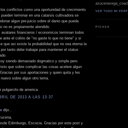
azucenavega_coac
 los conflictos como una oportunidad de crecimiento
VER TODO MI PERF
pueden terminar en una catarsis cultivadora se
donar algun pre-juicio sobre el danio que pueda
 si no es propiamente atendido.
PICASA
 avatares financieros / economicos terminan todos
e ante el colirio de "no gaste lo que no tiene" y si
se que asi existe la probabilidad que no sea eterna la
por tanto debe trabajar para mantener el status
ado.
toy siendo demasiado dogmatico y simple pero
isto que sobre complicar las cosas acelere algun
 Gracias por sus aportaciones y quien quita y les
 nuevo sobre algun otro tema.
 pulgarcito de america.
BRIL DE 2013 A LAS 13:37
fe
dijo...
zucena,
esde Edimburgo, Escocia. Gracias por este post y