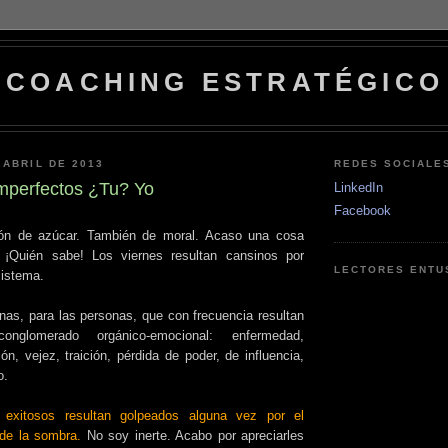
COACHING ESTRATÉGICO
 ABRIL DE 2013
REDES SOCIALE
mperfectos ¿Tu? Yo
LinkedIn
Facebook
ón de azúcar. También de moral. Acaso una cosa
.. ¡Quién sabe! Los viernes resultan cansinos por
LECTORES ENTU
sistema.
nas, para las personas, que con frecuencia resultan
nglomerado orgánico-emocional: enfermedad,
n, vejez, traición, pérdida de poder, de influencia,
io.
 exitosos resultan golpeados alguna vez por el
de la sombra.
No soy inerte. Acabo por apreciarles