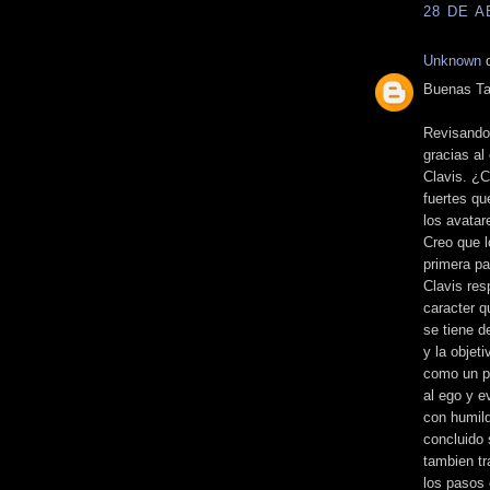
28 DE A
Unknown
d
Buenas Ta
Revisando
gracias al
Clavis. ¿
fuertes qu
los avatar
Creo que l
primera pa
Clavis res
caracter q
se tiene d
y la objet
como un pr
al ego y e
con humild
concluido 
tambien tr
los pasos 