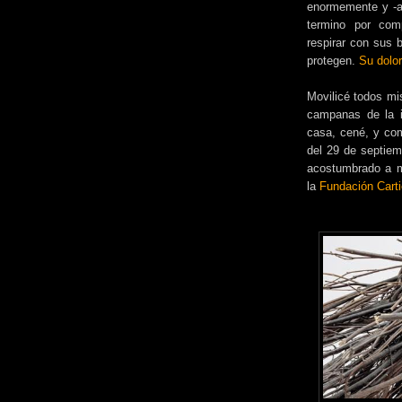
enormemente y -a
termino por com
respirar con sus b
protegen.
Su dolo
Movilicé todos mi
campanas de la i
casa, cené, y comp
del 29 de septiem
acostumbrado a mi
la
Fundación Carti