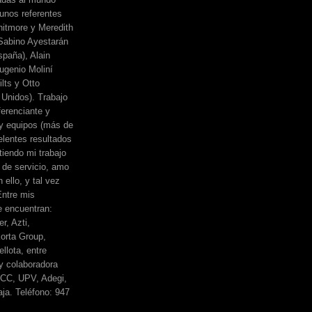
unos referentes
itmore y Meredith
, Sabino Ayestarán
spaña), Alain
ugenio Moliní
lts y Otto
Unidos). Trabajo
erenciante y
 y equipos (más de
elentes resultados
iendo mi trabajo
de servicio, amo
 ello, y tal vez
Entre mis
e encuentran:
r, Azti,
orta Group,
llota, entre
y colaboradora
BCC, UPV, Adegi,
ja. Teléfono: 947