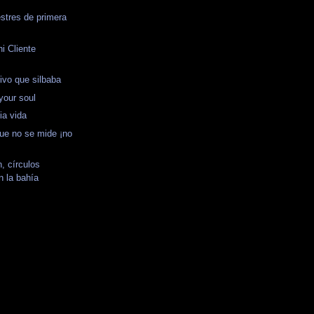
stres de primera
i Cliente
rtivo que silbaba
your soul
pia vida
ue no se mide ¡no
, círculos
n la bahía