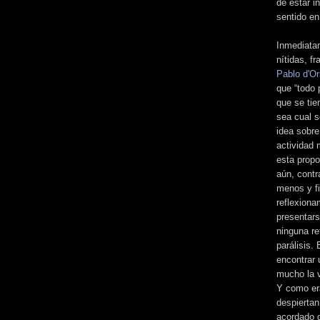
de estar i
sentido en
Inmediata
nítidas, f
Pablo d'Or
que “todo 
que se tie
sea cual s
idea sobr
actividad 
esta propo
aún, cont
menos y fi
reflexion
presentars
ninguna re
parálisis.
encontrar 
mucho la v
Y como era
despierta
acordado d