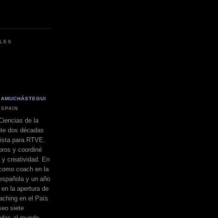
LES
 AMUCHÁSTEGUI
 SPAIN
Ciencias de la
nte dos décadas
dista para RTVE.
bros y coordiné
a y creatividad. En
 como coach en la
española y un año
 en la apertura de
ching en el País
eo siete
adas al mundo