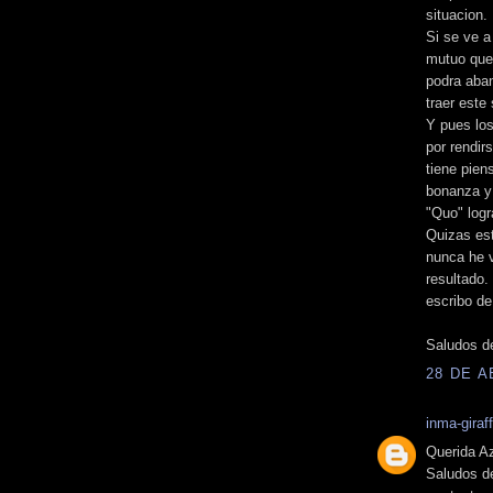
situacion.
Si se ve a
mutuo que 
podra aban
traer este
Y pues los
por rendirs
tiene pien
bonanza y 
"Quo" logr
Quizas es
nunca he v
resultado.
escribo de
Saludos de
28 DE A
inma-giraf
Querida A
Saludos d