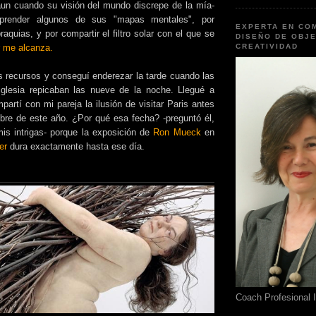
un cuando su visión del mundo discrepe de la mía-
prender algunos de sus "mapas mentales", por
EXPERTA EN CO
raquias, y por compartir el filtro solar con el que se
DISEÑO DE OBJE
r me alcanza.
CREATIVIDAD
s recursos y conseguí enderezar la tarde cuando las
glesia repicaban las nueve de la noche. Llegué a
artí con mi pareja la ilusión de visitar Paris antes
bre de este año. ¿Por qué esa fecha? -preguntó él,
s intrigas- porque la exposición de
Ron Mueck
en
er
dura exactamente hasta ese día.
Coach Profesional 