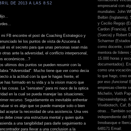
BRIL DE 2013 A LAS 8:52
empresarial con alg
mundiales: John Wh
ijo...
Belbin (Inglaterra)
y Cecilio Regojo (E
rdes...
Cardon (Francia), E
(Suecia) y Robert Di
 mi FB encontre el post de Coaching Estrategico y
Scharmer (Estados 
 enunciado lei los puntos de vista de Azucena &
como docente, conf
Cuál es el secreto para que unas personas sean más
mentora de líderes
e otras ante la adversidad, el conflicto interpersonal,
15.000 horas y exc
es económicos...?
documentados). Ent
os ultimos dos puntos se pueden resumir con la
como una vocación 
labra "Adversidad". Mucho tiene que ver como decia
lo que hago, creo en
pecto a la actitud con la que le hagas frente, el
por eso ¡funciona! 
ue has formado en tu vida y a la vision macro que
empresas-cliente s
e las cosas. La "sensates" para mi nace de la optica
Michelín, Voith Pape
ividad en la cual se pueda manejar las situaciones;
Haizeawindgroup, K
imer recurso. Seguidamente es inevitable enfrentar
Vivebiotech, Caf, Be
valuar si es algo que se puede manejar solo o bien
otras... También so
ad aceptar la necesidad de una asistencia. Una ves
independiente del 
se debe crear una estructura mental y quien quita
Innobasque e Iberca
asienda a una tangibilidad para darle seguimiento a
648171 Email:
encontrador para llevar a una conclusion a la