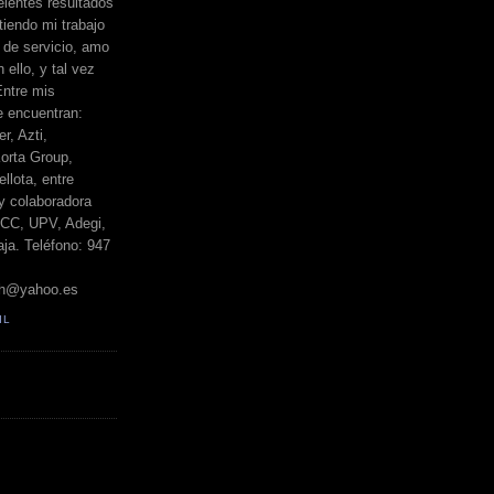
elentes resultados
iendo mi trabajo
de servicio, amo
 ello, y tal vez
Entre mis
e encuentran:
r, Azti,
orta Group,
llota, entre
y colaboradora
BCC, UPV, Adegi,
ja. Teléfono: 947
h@yahoo.es
IL