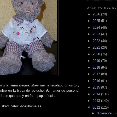
ARCHIVO DEL B
►
2026
(28)
►
2025
(51)
►
2024
(48)
►
2023
(47)
►
2022
(44)
►
2021
(28)
►
2020
(76)
►
2019
(79)
►
2018
(94)
►
2017
(89)
►
2016
(91)
o una tierna alegría:
Mary
me ha regalado un osito y
►
2015
(97)
bre en la blusa del peluche. ¡Un amor de persona!
►
2014
(131)
e de que estoy en fase papiroflexia.
►
2013
(140)
uskadi.net/v19-oskhome/es
▼
2012
(129)
►
diciembre
(8)