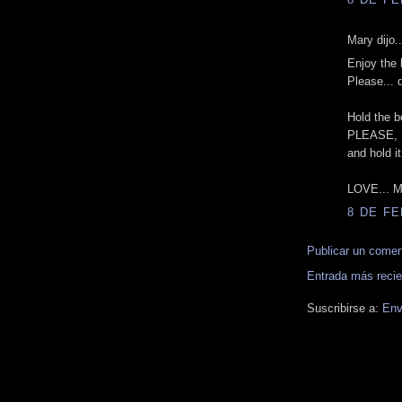
Mary dijo..
Enjoy the 
Please... d
Hold the b
PLEASE, 
and hold i
LOVE... M
8 DE FE
Publicar un comen
Entrada más recie
Suscribirse a:
Env