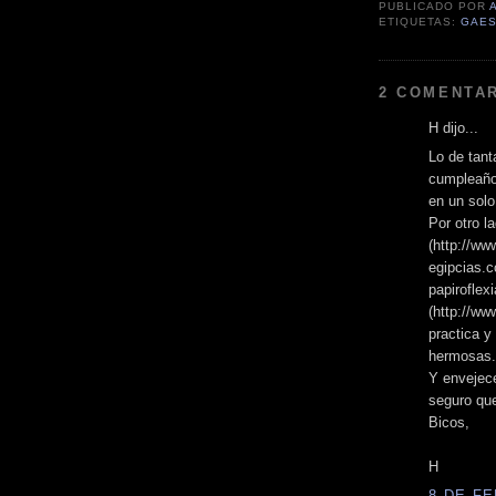
PUBLICADO POR
ETIQUETAS:
GAES
2 COMENTAR
H dijo...
Lo de tant
cumpleaños
en un solo
Por otro l
(http://ww
egipcias.
papiroflex
(http://ww
practica y
hermosas.
Y envejece
seguro que
Bicos,
H
8 DE FE