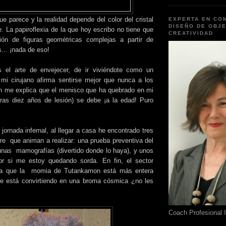
e parece y la realidad depende del color del cristal
EXPERTA EN CO
DISEÑO DE OBJE
. La papiroflexia de la que hoy escribo no tiene que
CREATIVIDAD
ión de figuras geométricas complejas a partir de
s... ¡nada de eso!
es el arte de envejecer, de ir viviéndote como un
mi cirujano afirma sentirse mejor que nunca a los
n me explica que el menisco que ha quebrado en mi
 (tras diez años de lesión) se debe ¡a la edad! Puro
jornada infernal, al llegar a casa he encontrado tres
e que animan a realizar: una prueba preventiva del
unas mamografías (divertido donde lo haya), y unos
or si me estoy quedando sorda. En fin, el sector
era que la
momia de Tutankamon está más entera
se está convirtiendo en una broma cósmica ¿no les
Coach Profesional 