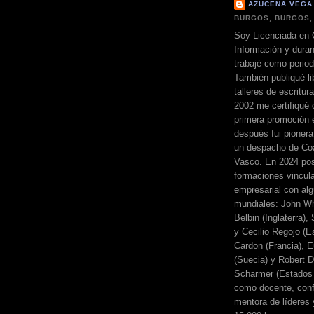
AZUCENA VEGA
BURGOS, BURGOS,
Soy Licenciada en 
Información y dura
trabajé como perio
También publiqué li
talleres de escritur
2002 me certifiqué
primera promoción 
después fui pionera
un despacho de Coa
Vasco. En 2024 pos
formaciones vincul
empresarial con alg
mundiales: John Wh
Belbin (Inglaterra)
y Cecilio Regojo (E
Cardon (Francia), E
(Suecia) y Robert Di
Scharmer (Estados 
como docente, conf
mentora de líderes