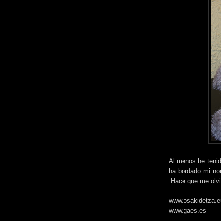
Al menos he tenid
ha bordado mi nom
Hace que me olvid
www.osakidetza.e
www.gaes.es