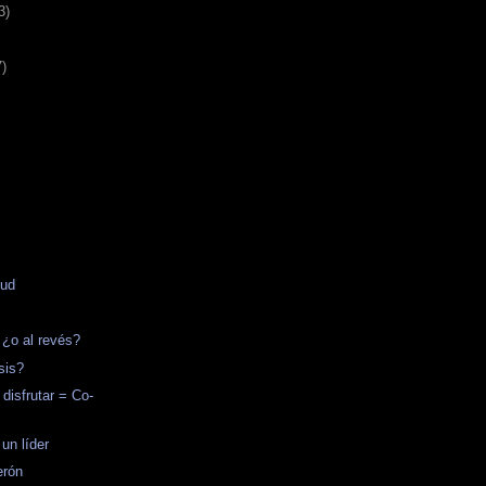
3)
7)
tud
 ¿o al revés?
sis?
 disfrutar = Co-
un líder
erón