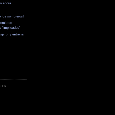
go ahora
de los sombreros!
ercio de
s "implicados"
spiro ¡y entrenar!
LES