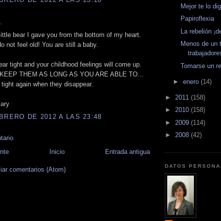
Mejor te lo di
Papiroflexia
.
La rebelión ¡
little bear I gave you from the bottom of my heart.
Menos de un t
o not feel old! You are still a baby.
trabajadore
ear tight and your childhood feelings will come up.
Tomarse un re
KEEP THEM AS LONG AS YOU ARE ABLE TO...
►
enero
(14)
t tight again when they disappear.
►
2011
(158)
ary
►
2010
(158)
BRERO DE 2012 A LAS 23:48
►
2009
(114)
►
2008
(42)
tario
nte
Inicio
Entrada antigua
DATOS PERSONA
iar comentarios (Atom)