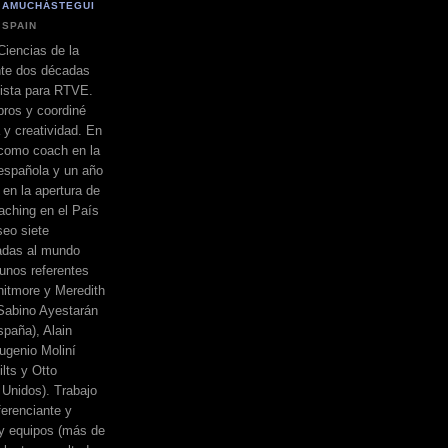
 AMUCHÁSTEGUI
 SPAIN
Ciencias de la
nte dos décadas
dista para RTVE.
bros y coordiné
a y creatividad. En
 como coach en la
española y un año
 en la apertura de
ching en el País
eo siete
adas al mundo
unos referentes
itmore y Meredith
, Sabino Ayestarán
spaña), Alain
ugenio Moliní
lts y Otto
Unidos). Trabajo
erenciante y
 y equipos (más de