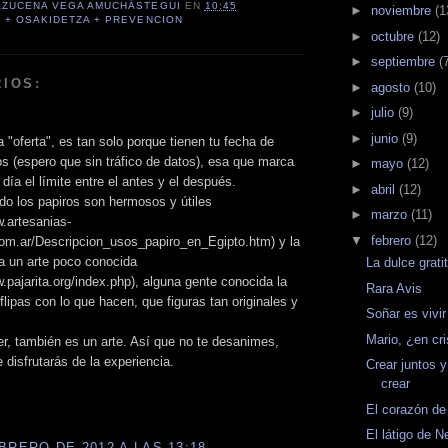
AZUCENA VEGA AMUCHÁSTEGUI
EN
10:45
►
noviembre
(1
 + OSAKIDETZA + PREVENCION
►
octubre
(12)
►
septiembre
(
IOS:
►
agosto
(10)
►
julio
(9)
►
junio
(9)
a "oferta", es tan solo porque tienen tu fecha de
 (espero que sin tráfico de datos), esa que marca
►
mayo
(12)
 día el límite entre el antes y el después.
►
abril
(12)
ado los papiros son hermosos y útiles
►
marzo
(11)
w.artesanias-
▼
febrero
(12)
com.ar/Descripcion_usos_papiro_en_Egipto.htm) y la
ia un arte poco conocida
La dulce grati
w.pajarita.org/index.php), alguna gente conocida la
Rara Avis
 flipas con lo que hacen, que figuras tan originales y
Soñar es vivir
Mario, ¿en cri
r, también es un arte. Así que no te desanimes,
 disfrutarás de la experiencia.
Crear juntos y
crear
El corazón de 
El látigo de N
BRERO DE 2012 A LAS 13:18