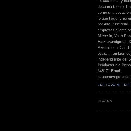
15.000 horas y exc
documentados). Ent
como una vocación 
lo que hago, creo en
por eso ¡funciona! 
empresas-cliente s
Michelín, Voith Pape
Haizeawindgroup, K
Vivebiotech, Caf, Be
otras... También so
independiente del 
Innobasque e Iberca
648171 Email:
azucenavega_coac
VER TODO MI PERF
PICASA