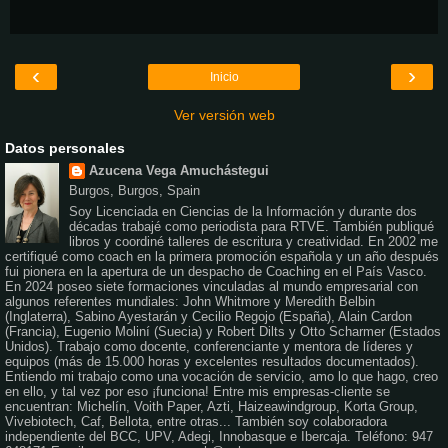
‹
›
Inicio
Ver versión web
Datos personales
Azucena Vega Amuchástegui
Burgos, Burgos, Spain
Soy Licenciada en Ciencias de la Información y durante dos
décadas trabajé como periodista para RTVE. También publiqué
libros y coordiné talleres de escritura y creatividad. En 2002 me
certifiqué como coach en la primera promoción española y un año después
fui pionera en la apertura de un despacho de Coaching en el País Vasco.
En 2024 poseo siete formaciones vinculadas al mundo empresarial con
algunos referentes mundiales: John Whitmore y Meredith Belbin
(Inglaterra), Sabino Ayestarán y Cecilio Regojo (España), Alain Cardon
(Francia), Eugenio Moliní (Suecia) y Robert Dilts y Otto Scharmer (Estados
Unidos). Trabajo como docente, conferenciante y mentora de líderes y
equipos (más de 15.000 horas y excelentes resultados documentados).
Entiendo mi trabajo como una vocación de servicio, amo lo que hago, creo
en ello, y tal vez por eso ¡funciona! Entre mis empresas-cliente se
encuentran: Michelín, Voith Paper, Azti, Haizeawindgroup, Korta Group,
Vivebiotech, Caf, Bellota, entre otras... También soy colaboradora
independiente del BCC, UPV, Adegi, Innobasque e Ibercaja. Teléfono: 947